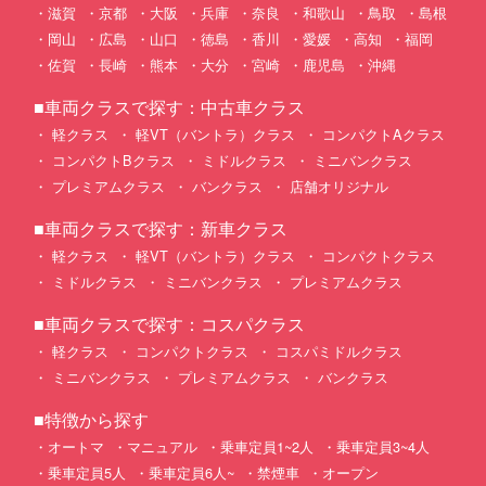
滋賀
京都
大阪
兵庫
奈良
和歌山
鳥取
島根
岡山
広島
山口
徳島
香川
愛媛
高知
福岡
佐賀
長崎
熊本
大分
宮崎
鹿児島
沖縄
■車両クラスで探す：中古車クラス
軽クラス
軽VT（バントラ）クラス
コンパクトAクラス
コンパクトBクラス
ミドルクラス
ミニバンクラス
プレミアムクラス
バンクラス
店舗オリジナル
■車両クラスで探す：新車クラス
軽クラス
軽VT（バントラ）クラス
コンパクトクラス
ミドルクラス
ミニバンクラス
プレミアムクラス
■車両クラスで探す：コスパクラス
軽クラス
コンパクトクラス
コスパミドルクラス
ミニバンクラス
プレミアムクラス
バンクラス
■特徴から探す
オートマ
マニュアル
乗車定員1~2人
乗車定員3~4人
乗車定員5人
乗車定員6人~
禁煙車
オープン