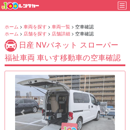
ホーム
>
車両を探す
>
車両一覧
> 空車確認
ホーム
>
店舗を探す
>
店舗詳細
> 空車確認
日産 NVバネット スローパー
福祉車両 車いす移動車の空車確認
Previous
Next