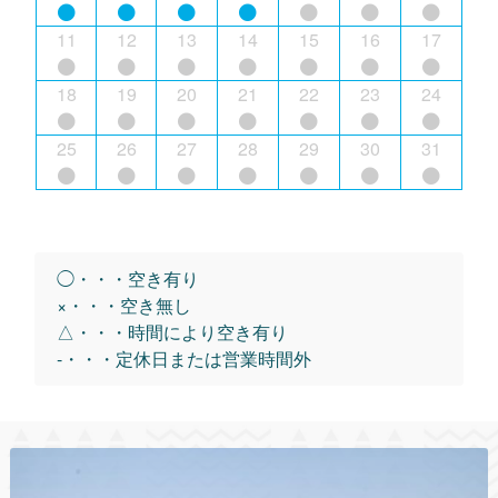
11
12
13
14
15
16
17
18
19
20
21
22
23
24
25
26
27
28
29
30
31
◯・・・空き有り
×・・・空き無し
△・・・時間により空き有り
-・・・定休日または営業時間外