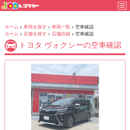
ホーム
>
車両を探す
>
車両一覧
> 空車確認
ホーム
>
店舗を探す
>
店舗詳細
> 空車確認
トヨタ ヴォクシーの空車確認
Previous
Next