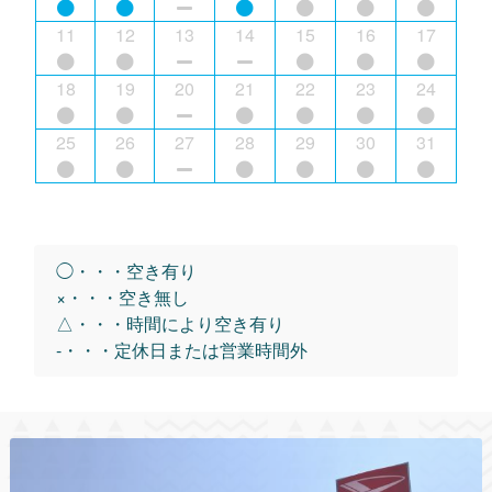
11
12
13
14
15
16
17
18
19
20
21
22
23
24
25
26
27
28
29
30
31
◯・・・空き有り
×・・・空き無し
△・・・時間により空き有り
-・・・定休日または営業時間外