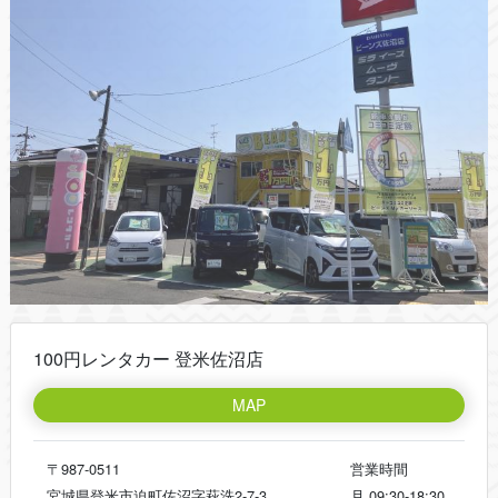
100円レンタカー 登米佐沼店
MAP
〒987-0511
営業時間
宮城県登米市迫町佐沼字萩洗2-7-3
月
09:30-18:30