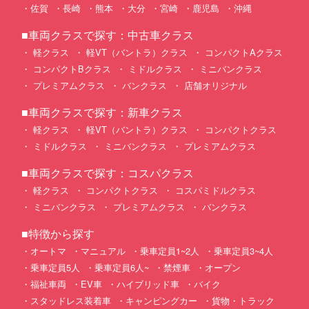
佐賀
長崎
熊本
大分
宮崎
鹿児島
沖縄
■車両クラスで探す：中古車クラス
軽クラス
軽VT（バントラ）クラス
コンパクトAクラス
コンパクトBクラス
ミドルクラス
ミニバンクラス
プレミアムクラス
バンクラス
店舗オリジナル
■車両クラスで探す：新車クラス
軽クラス
軽VT（バントラ）クラス
コンパクトクラス
ミドルクラス
ミニバンクラス
プレミアムクラス
■車両クラスで探す：コスパクラス
軽クラス
コンパクトクラス
コスパミドルクラス
ミニバンクラス
プレミアムクラス
バンクラス
■特徴から探す
オートマ
マニュアル
乗車定員1~2人
乗車定員3~4人
乗車定員5人
乗車定員6人~
禁煙車
オープン
福祉車両
EV車
ハイブリッド車
バイク
スタッドレス装着車
キャンピングカー
貨物・トラック