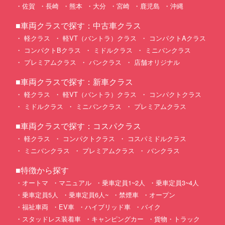
佐賀
長崎
熊本
大分
宮崎
鹿児島
沖縄
■車両クラスで探す：中古車クラス
軽クラス
軽VT（バントラ）クラス
コンパクトAクラス
コンパクトBクラス
ミドルクラス
ミニバンクラス
プレミアムクラス
バンクラス
店舗オリジナル
■車両クラスで探す：新車クラス
軽クラス
軽VT（バントラ）クラス
コンパクトクラス
ミドルクラス
ミニバンクラス
プレミアムクラス
■車両クラスで探す：コスパクラス
軽クラス
コンパクトクラス
コスパミドルクラス
ミニバンクラス
プレミアムクラス
バンクラス
■特徴から探す
オートマ
マニュアル
乗車定員1~2人
乗車定員3~4人
乗車定員5人
乗車定員6人~
禁煙車
オープン
福祉車両
EV車
ハイブリッド車
バイク
スタッドレス装着車
キャンピングカー
貨物・トラック