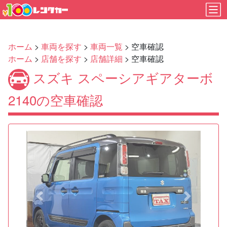
ホーム
>
車両を探す
>
車両一覧
> 空車確認
ホーム
>
店舗を探す
>
店舗詳細
> 空車確認
スズキ スペーシアギアターボ
2140の空車確認
Previous
Next