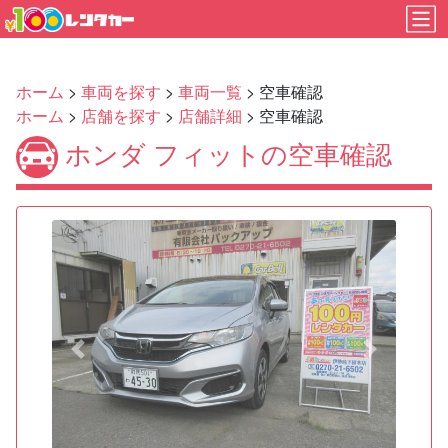
ホーム
>
車両を探す
>
車両一覧
> 空車確認
ホーム
>
店舗を探す
>
店舗詳細
> 空車確認
ホンダ フィットの空車確認
Previous
Next