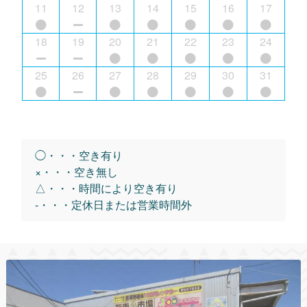
11
12
13
14
15
16
17
18
19
20
21
22
23
24
25
26
27
28
29
30
31
◯・・・空き有り
×・・・空き無し
△・・・時間により空き有り
-・・・定休日または営業時間外