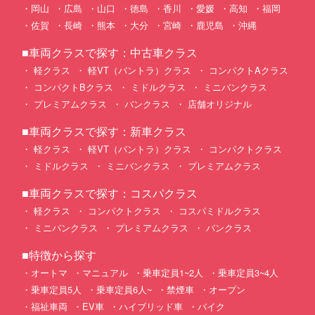
岡山
広島
山口
徳島
香川
愛媛
高知
福岡
佐賀
長崎
熊本
大分
宮崎
鹿児島
沖縄
■車両クラスで探す：中古車クラス
軽クラス
軽VT（バントラ）クラス
コンパクトAクラス
コンパクトBクラス
ミドルクラス
ミニバンクラス
プレミアムクラス
バンクラス
店舗オリジナル
■車両クラスで探す：新車クラス
軽クラス
軽VT（バントラ）クラス
コンパクトクラス
ミドルクラス
ミニバンクラス
プレミアムクラス
■車両クラスで探す：コスパクラス
軽クラス
コンパクトクラス
コスパミドルクラス
ミニバンクラス
プレミアムクラス
バンクラス
■特徴から探す
オートマ
マニュアル
乗車定員1~2人
乗車定員3~4人
乗車定員5人
乗車定員6人~
禁煙車
オープン
福祉車両
EV車
ハイブリッド車
バイク