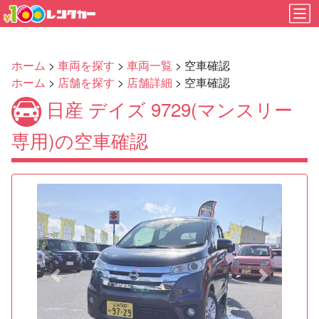
ホーム
>
車両を探す
>
車両一覧
> 空車確認
ホーム
>
店舗を探す
>
店舗詳細
> 空車確認
日産 デイズ 9729(マンスリー
専用)の空車確認
Previous
Next