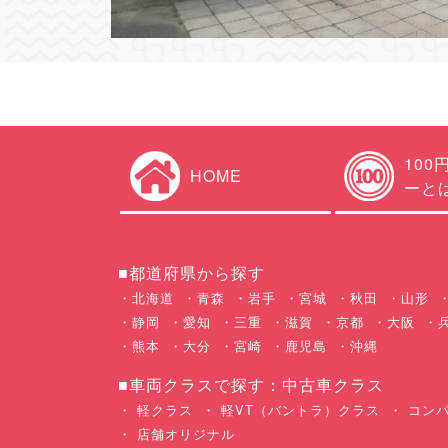
100
HOME
ーと
■都道府県から探す
北海道
青森
岩手
宮城
秋田
山形
静岡
愛知
三重
滋賀
京都
大阪
熊本
大分
宮崎
鹿児島
沖縄
■車両クラスで探す：中古車クラス
軽クラス
軽VT（バントラ）クラス
コンパ
店舗オリジナル