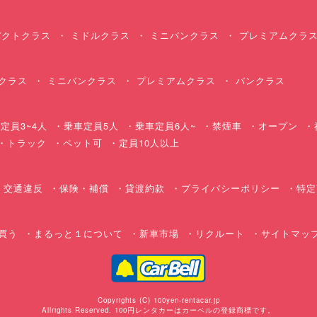
クトクラス
ミドルクラス
ミニバンクラス
プレミアムクラ
クラス
ミニバンクラス
プレミアムクラス
バンクラス
定員3~4人
乗車定員5人
乗車定員6人~
禁煙車
オープン
・トラック
ペット可
定員10人以上
交通違反
保険・補償
貸渡約款
プライバシーポリシー
特定
買う
まるっと１について
新車市場
リクルート
サイトマッ
Copyrights (C) 100yen-rentacar.jp
Allrights Reserved. 100円レンタカーはカーベルの登録商標です。