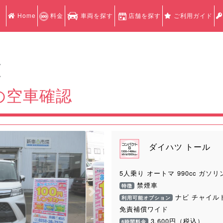
Home
料金
車両を探す
店舗を探す
ご利用ガイド
認
認
の空車確認
ダイハツ トール
5人乗り オートマ 990cc ガソリ
禁煙車
特徴
Next
ナビ チャイル
利用可能オプション
免責補償ワイド
3,600円（税込）
6時間料金