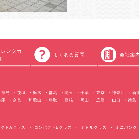
円レンタカ
よくある質問
会社案
は
福島
茨城
栃木
群馬
埼玉
千葉
東京
神奈川
新
兵庫
奈良
和歌山
鳥取
島根
岡山
広島
山口
徳島
クトAクラス
コンパクトBクラス
ミドルクラス
ミニバンク