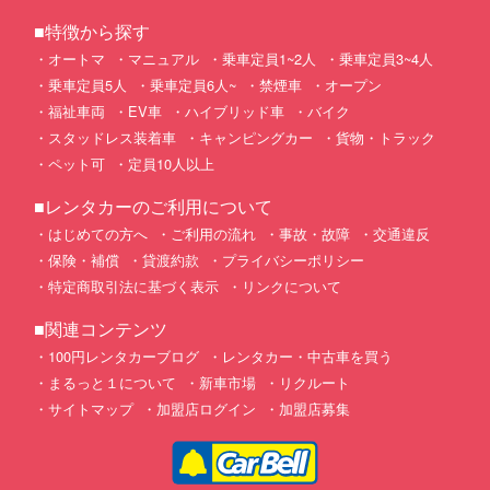
■特徴から探す
オートマ
マニュアル
乗車定員1~2人
乗車定員3~4人
乗車定員5人
乗車定員6人~
禁煙車
オープン
福祉車両
EV車
ハイブリッド車
バイク
スタッドレス装着車
キャンピングカー
貨物・トラック
ペット可
定員10人以上
■レンタカーのご利用について
はじめての方へ
ご利用の流れ
事故・故障
交通違反
保険・補償
貸渡約款
プライバシーポリシー
特定商取引法に基づく表示
リンクについて
■関連コンテンツ
100円レンタカーブログ
レンタカー・中古車を買う
まるっと１について
新車市場
リクルート
サイトマップ
加盟店ログイン
加盟店募集