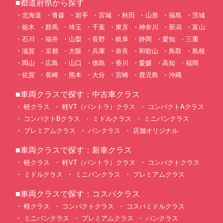
■都道府県から探す
北海道
青森
岩手
宮城
秋田
山形
福島
茨城
栃木
群馬
埼玉
千葉
東京
神奈川
新潟
富山
石川
福井
山梨
長野
岐阜
静岡
愛知
三重
滋賀
京都
大阪
兵庫
奈良
和歌山
鳥取
島根
岡山
広島
山口
徳島
香川
愛媛
高知
福岡
佐賀
長崎
熊本
大分
宮崎
鹿児島
沖縄
■車両クラスで探す：中古車クラス
軽クラス
軽VT（バントラ）クラス
コンパクトAクラス
コンパクトBクラス
ミドルクラス
ミニバンクラス
プレミアムクラス
バンクラス
店舗オリジナル
■車両クラスで探す：新車クラス
軽クラス
軽VT（バントラ）クラス
コンパクトクラス
ミドルクラス
ミニバンクラス
プレミアムクラス
■車両クラスで探す：コスパクラス
軽クラス
コンパクトクラス
コスパミドルクラス
ミニバンクラス
プレミアムクラス
バンクラス