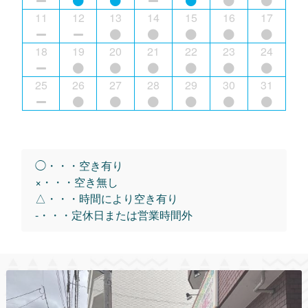
11
12
13
14
15
16
17
18
19
20
21
22
23
24
25
26
27
28
29
30
31
◯・・・空き有り
×・・・空き無し
△・・・時間により空き有り
-・・・定休日または営業時間外