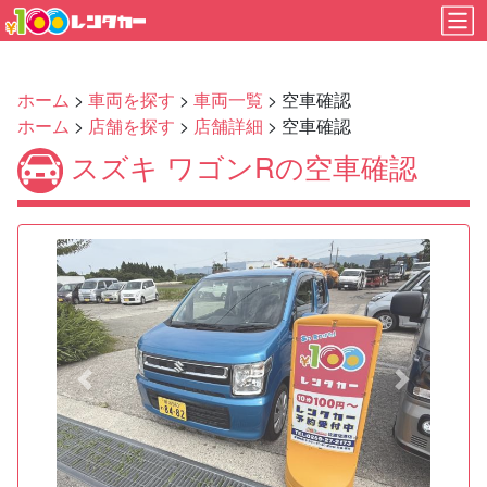
ホーム
>
車両を探す
>
車両一覧
> 空車確認
ホーム
>
店舗を探す
>
店舗詳細
> 空車確認
スズキ ワゴンRの空車確認
Previous
Next