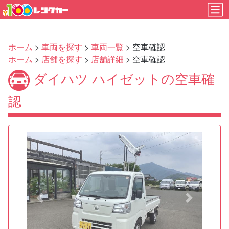
ホーム
>
車両を探す
>
車両一覧
> 空車確認
ホーム
>
店舗を探す
>
店舗詳細
> 空車確認
ダイハツ ハイゼットの空車確
認
Previous
Next