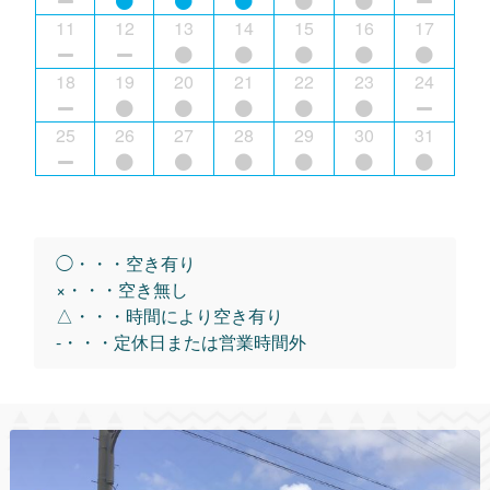
11
12
13
14
15
16
17
18
19
20
21
22
23
24
25
26
27
28
29
30
31
◯・・・空き有り
×・・・空き無し
△・・・時間により空き有り
-・・・定休日または営業時間外