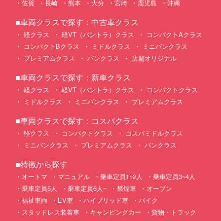
佐賀
長崎
熊本
大分
宮崎
鹿児島
沖縄
■車両クラスで探す：中古車クラス
軽クラス
軽VT（バントラ）クラス
コンパクトAクラス
コンパクトBクラス
ミドルクラス
ミニバンクラス
プレミアムクラス
バンクラス
店舗オリジナル
■車両クラスで探す：新車クラス
軽クラス
軽VT（バントラ）クラス
コンパクトクラス
ミドルクラス
ミニバンクラス
プレミアムクラス
■車両クラスで探す：コスパクラス
軽クラス
コンパクトクラス
コスパミドルクラス
ミニバンクラス
プレミアムクラス
バンクラス
■特徴から探す
オートマ
マニュアル
乗車定員1~2人
乗車定員3~4人
乗車定員5人
乗車定員6人~
禁煙車
オープン
福祉車両
EV車
ハイブリッド車
バイク
スタッドレス装着車
キャンピングカー
貨物・トラック