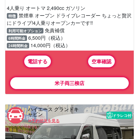
4人乗り オートマ 2,490cc ガソリン
禁煙車 オープン ドライブレコーダー ちょっと贅沢
特徴
にドライブ!4人乗りオープンカーです!!
免責補償
利用可能オプション
6,500円（税込）
6時間料金
14,000円（税込）
24時間料金
電話する
空車確認
米子両三柳店
ハイエース グランドキ
ャビン
ドラレコ付
予約状況を見る