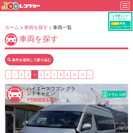
ホーム
>
車両を探す
> 車両一覧
車両を探す
条件を追加して絞り込む
«
1
2
3
4
5
6
7
8
9
10
11
»
ハイエースワゴン グラ
ンドキャビン
ドラレコ付
予約状況を見る