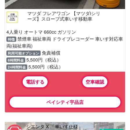
マツダ フレアワゴン 【マツダiシリ
ーズ】スロープ式車いす移動車
4人乗り オートマ 660cc ガソリン
禁煙車 福祉車両 ドライブレコーダー 車いす対応車
特徴
両(福祉車両)
免責補償
利用可能オプション
5,500円（税込）
6時間料金
5,500円（税込）
24時間料金
電話する
空車確認
ベイシティ宇品店
シエンタ X 「車いす仕様