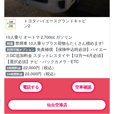
トヨタ ハイエースグランドキャビ
ン2
10人乗り オートマ 2,700cc ガソリン
禁煙車 10人乗りプラス荷物もたくさん積めます!
特徴
免責補償 【保険申込時必須】ハイエー
利用可能オプション
スGC追加料金 スダットレスタイヤ【12月〜4月必須】
【選択必須】ナビ・バックカメラ・ETC
22,000円（税込）
6時間料金
22,000円（税込）
24時間料金
電話する
空車確認
仙台空港店