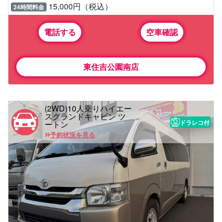
15,000円（税込）
24時間料金
電話する
空車確認
東住吉公園南店
(2WD)10人乗りハイエー
スグランドキャビン ツ
ドラレコ付
ートン
予約状況を見る