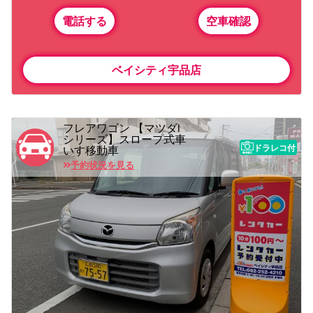
電話する
空車確認
ベイシティ宇品店
フレアワゴン 【マツダi
シリーズ】スロープ式車
ドラレコ付
いす移動車
予約状況を見る