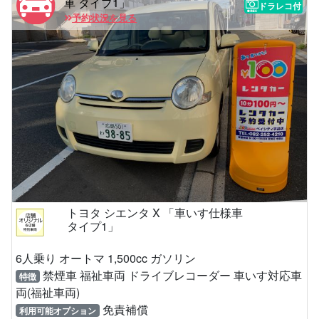
車 タイプ1」
ドラレコ付
予約状況を見る
トヨタ シエンタ X 「車いす仕様車
タイプ1」
6人乗り オートマ 1,500cc ガソリン
禁煙車 福祉車両 ドライブレコーダー 車いす対応車
特徴
両(福祉車両)
免責補償
利用可能オプション