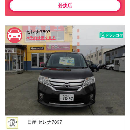
若狭店
セレナ7897
ドラレコ付
予約状況を見る
日産 セレナ7897