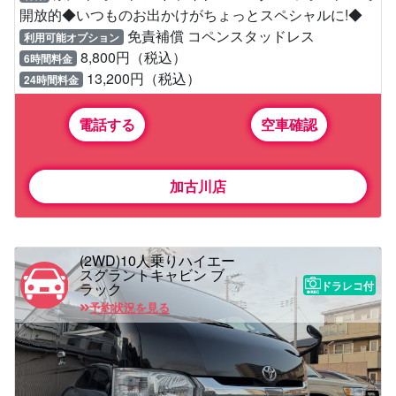
開放的◆いつものお出かけがちょっとスペシャルに!◆
免責補償 コペンスタッドレス
利用可能オプション
8,800円（税込）
6時間料金
13,200円（税込）
24時間料金
電話する
空車確認
加古川店
(2WD)10人乗りハイエー
スグラントキャビン ブ
ドラレコ付
ラック
予約状況を見る