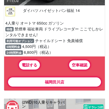
ダイハツ ハイゼットバン福祉 14
4人乗り オートマ 650cc ガソリン
禁煙車 福祉車両 ドライブレコーダー ここでしかレ
特徴
ンタルできません!
チャイルドシート 免責補償
利用可能オプション
4,500円（税込）
6時間料金
6,800円（税込）
24時間料金
電話する
空車確認
福岡田川店
(2WD)10人乗りキャラバ
ン
ドラレコ付