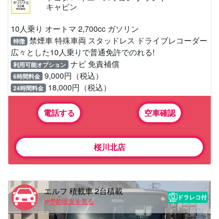
キャビン
10人乗り オートマ 2,700cc ガソリン
禁煙車 特殊車両 スタッドレス ドライブレコーダー
特徴
広々とした10人乗りで普通免許でのれる!
ナビ 免責補償
利用可能オプション
9,000円（税込）
6時間料金
18,000円（税込）
24時間料金
電話する
空車確認
桜川北店
エルフ 積載車 2台積載
ドラレコ付
予約状況を見る