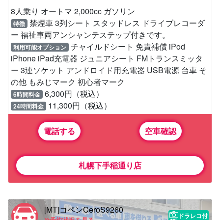
8人乗り オートマ 2,000cc ガソリン
禁煙車 3列シート スタッドレス ドライブレコーダ
特徴
ー 福祉車両アンシャンテステップ付きです。
チャイルドシート 免責補償 iPod
利用可能オプション
iPhone iPad充電器 ジュニアシート FMトランスミッタ
ー 3連ソケット アンドロイド用充電器 USB電源 台車 そ
の他 もみじマーク 初心者マーク
6,300円（税込）
6時間料金
11,300円（税込）
24時間料金
電話する
空車確認
札幌下手稲通り店
[MT]コペンCeroS9260
ドラレコ付