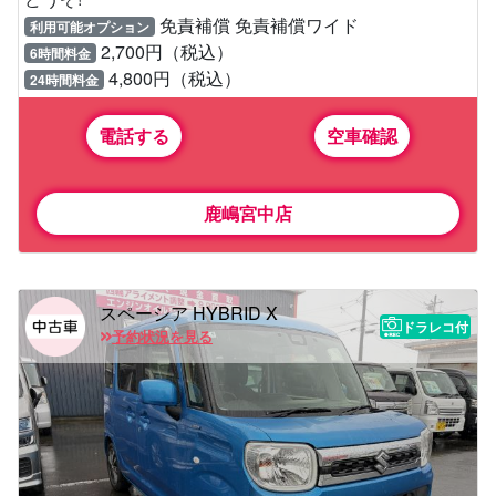
免責補償 免責補償ワイド
利用可能オプション
2,700円（税込）
6時間料金
4,800円（税込）
24時間料金
電話する
空車確認
鹿嶋宮中店
スペーシア HYBRID X
ドラレコ付
予約状況を見る