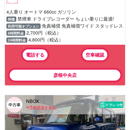
4人乗り オートマ 660cc ガソリン
禁煙車 ドライブレコーダー ちょい乗りに最適!
特徴
免責補償 免責補償ワイド スタッドレス
利用可能オプション
2,700円（税込）
6時間料金
4,800円（税込）
24時間料金
電話する
空車確認
彦根中央店
NBOX
ドラレコ付
予約状況を見る