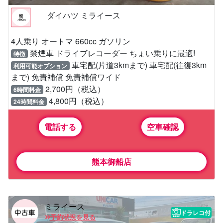
ダイハツ ミライース
4人乗り オートマ 660cc ガソリン
禁煙車 ドライブレコーダー ちょい乗りに最適!
特徴
車宅配(片道3kmまで) 車宅配(往復3km
利用可能オプション
まで) 免責補償 免責補償ワイド
2,700円（税込）
6時間料金
4,800円（税込）
24時間料金
電話する
空車確認
熊本御船店
ミライース
ドラレコ付
予約状況を見る