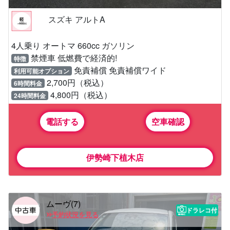
スズキ アルトA
4人乗り オートマ 660cc ガソリン
禁煙車 低燃費で経済的!
特徴
免責補償 免責補償ワイド
利用可能オプション
2,700円（税込）
6時間料金
4,800円（税込）
24時間料金
電話する
空車確認
伊勢崎下植木店
ムーヴ(7)
ドラレコ付
予約状況を見る