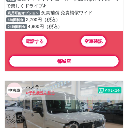
で楽しくドライブ♪
免責補償 免責補償ワイド
利用可能オプション
2,700円（税込）
6時間料金
4,800円（税込）
24時間料金
電話する
空車確認
都城店
ハスラー
ドラレコ付
予約状況を見る