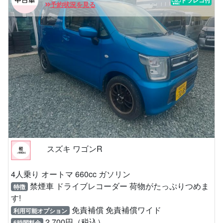
予約状況を見る
スズキ ワゴンR
4人乗り オートマ 660cc ガソリン
禁煙車 ドライブレコーダー 荷物がたっぷりつめま
特徴
す!
免責補償 免責補償ワイド
利用可能オプション
2,700円（税込）
6時間料金