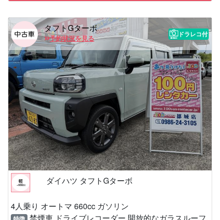
タフトGターボ
ドラレコ付
予約状況を見る
ダイハツ タフトGターボ
4人乗り オートマ 660cc ガソリン
禁煙車 ドライブレコーダー 開放的なガラスルーフ
特徴