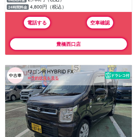
4,800円（税込）
24時間料金
電話する
空車確認
豊橋西口店
ワゴンR HYBRID FX
ドラレコ付
予約状況を見る