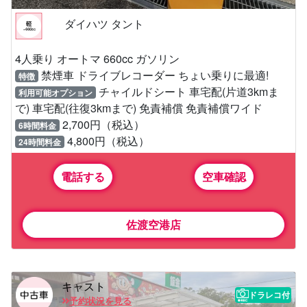
ダイハツ タント
4人乗り オートマ 660cc ガソリン
禁煙車 ドライブレコーダー ちょい乗りに最適!
特徴
チャイルドシート 車宅配(片道3kmま
利用可能オプション
で) 車宅配(往復3kmまで) 免責補償 免責補償ワイド
2,700円（税込）
6時間料金
4,800円（税込）
24時間料金
電話する
空車確認
佐渡空港店
キャスト
ドラレコ付
予約状況を見る