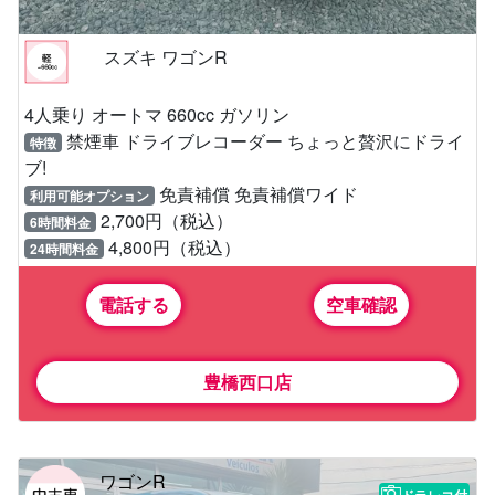
スズキ ワゴンR
4人乗り オートマ 660cc ガソリン
禁煙車 ドライブレコーダー ちょっと贅沢にドライ
特徴
ブ!
免責補償 免責補償ワイド
利用可能オプション
2,700円（税込）
6時間料金
4,800円（税込）
24時間料金
電話する
空車確認
豊橋西口店
ワゴンR
ドラレコ付