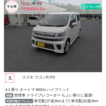
ワゴンR HV
ドラレコ付
予約状況を見る
スズキ ワゴンR HV
4人乗り オートマ 660cc ハイブリッド
禁煙車 ドライブレコーダー ちょい乗りに最適!
特徴
車宅配(片道3kmまで) 車宅配(往復3km
利用可能オプション