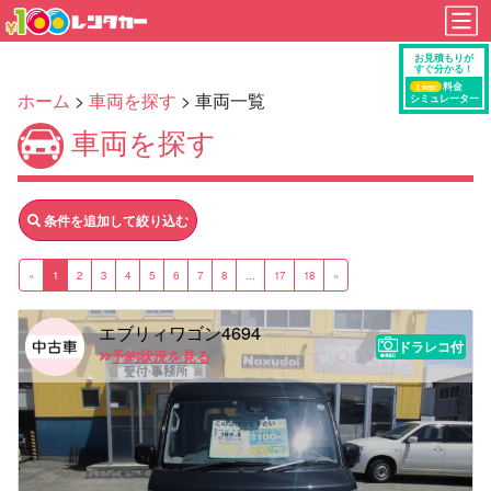
ホーム
>
車両を探す
> 車両一覧
車両を探す
条件を追加して絞り込む
«
1
2
3
4
5
6
7
8
...
17
18
»
エブリィワゴン4694
ドラレコ付
予約状況を見る