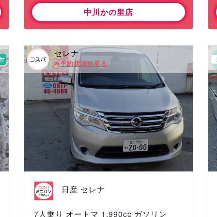
中川かの里店
セレナ
付
予約状況を見る
日産 セレナ
7人乗り オートマ 1,990cc ガソリン