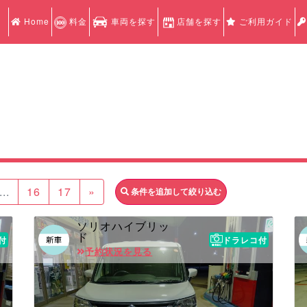
Home
料金
車両を探す
店舗を探す
ご利用ガイド
...
16
17
»
条件を追加して絞り込む
ソリオハイブリッ
ド
付
ドラレコ付
予約状況を見る