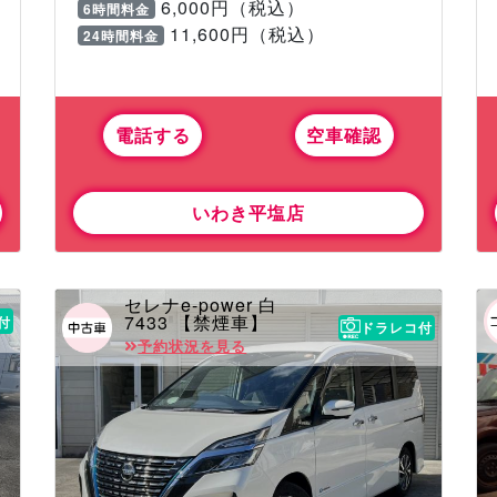
6,000円（税込）
6時間料金
11,600円（税込）
24時間料金
電話する
空車確認
いわき平塩店
セレナe-power 白
7433 【禁煙車】
付
ドラレコ付
予約状況を見る