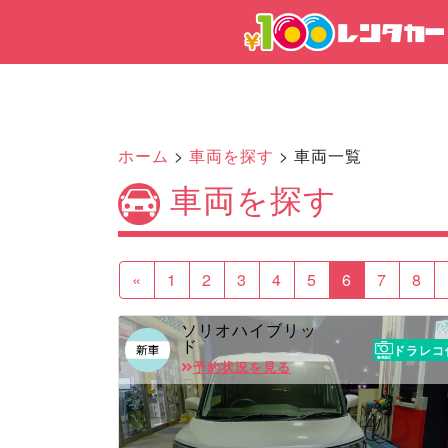
ホーム
>
車両を探す
> 車両一覧
車両を探す
«
1
2
3
4
5
6
7
8
ソリオハイブリッ
ド
ドラレコ
予約状況を見る