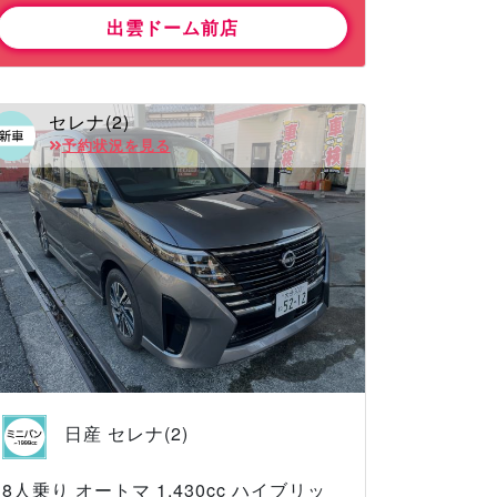
出雲ドーム前店
セレナ(2)
予約状況を見る
日産 セレナ(2)
8人乗り オートマ 1,430cc ハイブリッ