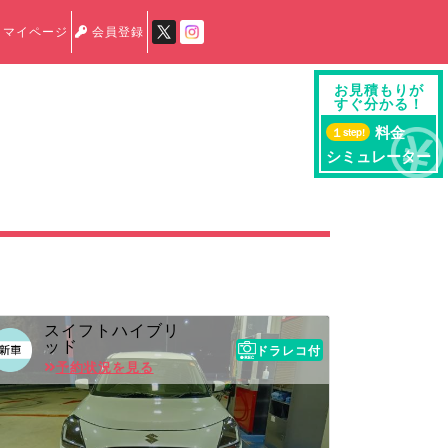
マイページ
会員登録
お見積もりが
すぐ分かる！
料金
１
step!
シミュレーター
スイフトハイブリ
ッド
ドラレコ付
予約状況を見る