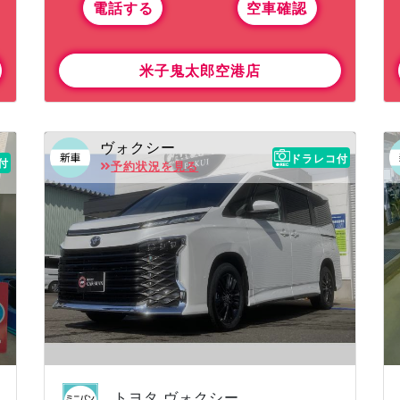
電話する
空車確認
米子鬼太郎空港店
ヴォクシー
ドラレコ付
付
予約状況を見る
トヨタ ヴォクシー