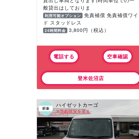
貸出し車両となります(時間単位での一
般貸出はしておりま
免責補償 免責補償ワイ
利用可能オプション
ド スタッドレス
3,800円（税込）
24時間料金
電話する
空車確認
登米佐沼店
ハイゼットカーゴ
予約状況を見る