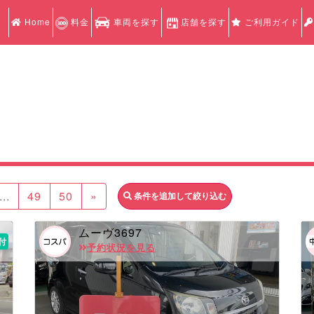
Home
料金
車両を探す
店舗を探す
ご利用ガイド
...
49
50
»
条件を追加して絞り込む
ムーヴ3697
付
予約状況を見る