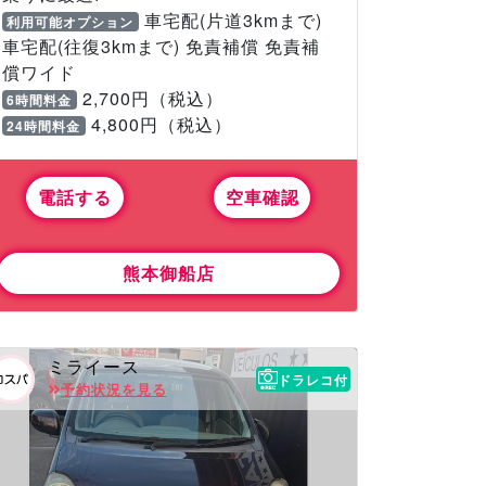
車宅配(片道3kmまで)
利用可能オプション
車宅配(往復3kmまで) 免責補償 免責補
償ワイド
2,700円（税込）
6時間料金
4,800円（税込）
24時間料金
電話する
空車確認
熊本御船店
ミライース
ドラレコ付
予約状況を見る