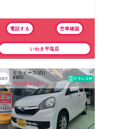
電話する
空車確認
いわき平塩店
ミライース(白)
4WD
ドラレコ付
予約状況を見る