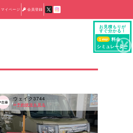
マイページ
会員登録
お見積もりが
すぐ分かる！
料金
１
step!
シミュレーター
ウェイク3744
予約状況を見る