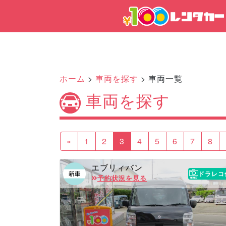
ホーム
>
車両を探す
> 車両一覧
車両を探す
«
1
2
3
4
5
6
7
8
エブリィバン
ドラレコ
予約状況を見る