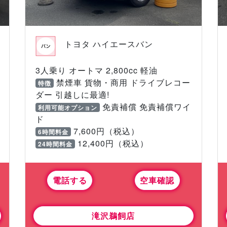
トヨタ ハイエースバン
3人乗り オートマ 2,800cc 軽油
禁煙車 貨物・商用 ドライブレコー
特徴
ダー 引越しに最適!
免責補償 免責補償ワイ
利用可能オプション
ド
7,600円（税込）
6時間料金
12,400円（税込）
24時間料金
電話する
空車確認
滝沢鵜飼店