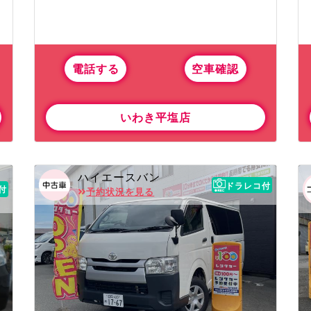
電話する
空車確認
いわき平塩店
ハイエースバン
ドラレコ付
付
予約状況を見る