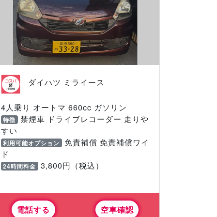
ダイハツ ミライース
4人乗り オートマ 660cc ガソリン
禁煙車 ドライブレコーダー 走りや
特徴
すい
免責補償 免責補償ワイ
利用可能オプション
ド
3,800円（税込）
24時間料金
電話する
空車確認