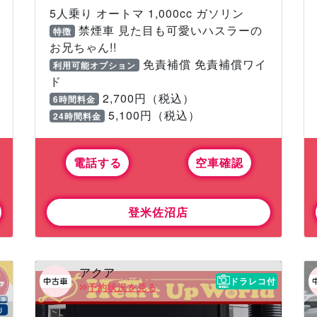
5人乗り オートマ 1,000cc ガソリン
禁煙車 見た目も可愛いハスラーの
特徴
お兄ちゃん!!
免責補償 免責補償ワイ
利用可能オプション
ド
2,700円（税込）
6時間料金
5,100円（税込）
24時間料金
電話する
空車確認
登米佐沼店
アクア
ドラレコ付
予約状況を見る