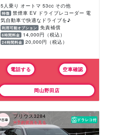
5人乗り オートマ 53cc その他
禁煙車 EV ドライブレコーダー 電
特徴
気自動車で快適なドライブを♪
免責補償
利用可能オプション
14,000円（税込）
6時間料金
20,000円（税込）
24時間料金
電話する
空車確認
岡山野田店
プリウス3284
ドラレコ付
予約状況を見る