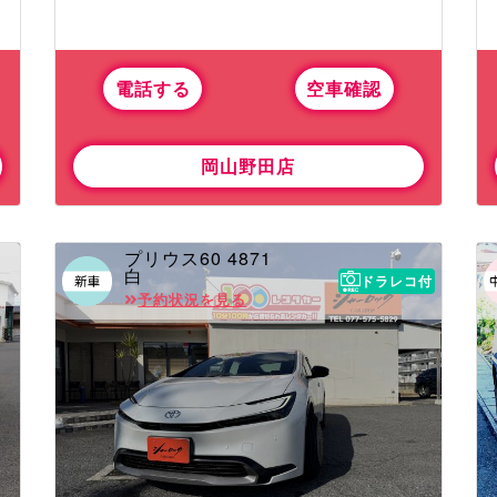
電話する
空車確認
岡山野田店
プリウス60 4871
白
ドラレコ付
予約状況を見る