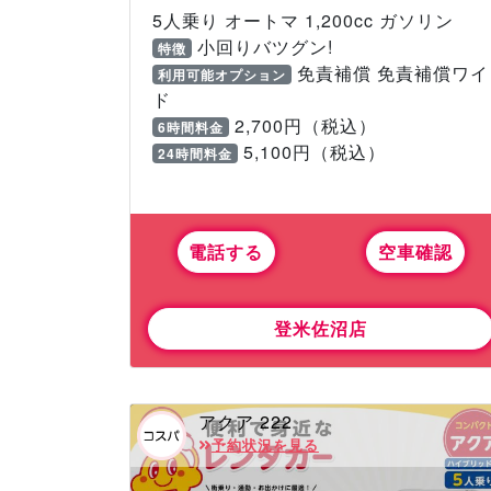
5人乗り オートマ 1,200cc ガソリン
小回りバツグン!
特徴
免責補償 免責補償ワイ
利用可能オプション
ド
2,700円（税込）
6時間料金
5,100円（税込）
24時間料金
電話する
空車確認
登米佐沼店
アクア 222
予約状況を見る