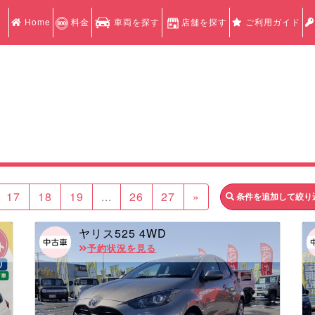
Home
料金
車両を探す
店舗を探す
ご利用ガイド
17
18
19
...
26
27
»
条件を追加して絞り
ヤリス525 4WD
予約状況を見る