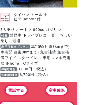
ダイハツ トール ナ
ビ/Bluetooth付
5人乗り オートマ 990cc ガソリン
禁煙車 ドライブレコーダー ちょい
特徴
乗りに最適!
車宅配(片道3kmまで)
利用可能オプション
車宅配(往復3kmまで) 免責補償 免責補
償ワイド スタッドレス 車用スマホ充電
器(iPhone、Cタイプ
3,600円（税込）
6時間料金
6,700円（税込）
24時間料金
電話する
空車確認