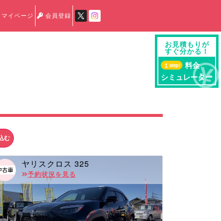
マイページ
会員登録
お見積もりが
すぐ分かる！
料金
１
step!
シミュレーター
込む
ヤリスクロス 325
予約状況を見る