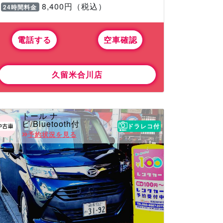
8,400円（税込）
24時間料金
電話する
空車確認
久留米合川店
トール ナ
ビ/Bluetooth付
ドラレコ付
予約状況を見る