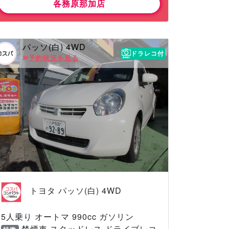
各務原那加店
パッソ(白) 4WD
ドラレコ付
予約状況を見る
トヨタ パッソ(白) 4WD
5人乗り オートマ 990cc ガソリン
禁煙車 スタッドレス ドライブレコ