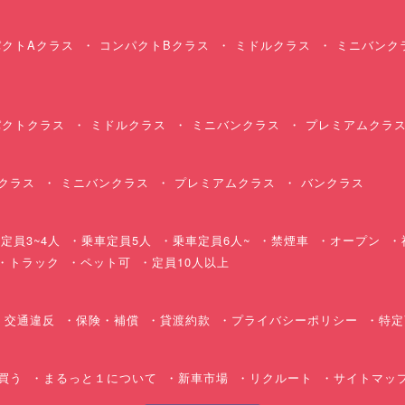
クトAクラス
コンパクトBクラス
ミドルクラス
ミニバンク
クトクラス
ミドルクラス
ミニバンクラス
プレミアムクラ
クラス
ミニバンクラス
プレミアムクラス
バンクラス
定員3~4人
乗車定員5人
乗車定員6人~
禁煙車
オープン
・トラック
ペット可
定員10人以上
交通違反
保険・補償
貸渡約款
プライバシーポリシー
特定
買う
まるっと１について
新車市場
リクルート
サイトマッ