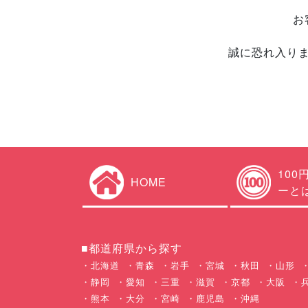
お
誠に恐れ入り
100
HOME
ーと
■都道府県から探す
北海道
青森
岩手
宮城
秋田
山形
静岡
愛知
三重
滋賀
京都
大阪
熊本
大分
宮崎
鹿児島
沖縄