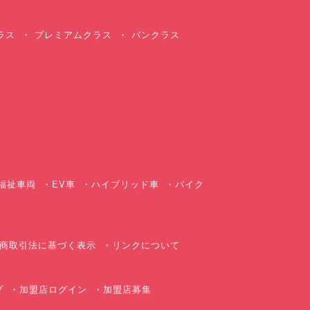
ラス
プレミアムクラス
バンクラス
ス
福祉車両
EV車
ハイブリッド車
バイク
商取引法に基づく表示
リンクについて
プ
加盟店ログイン
加盟店募集