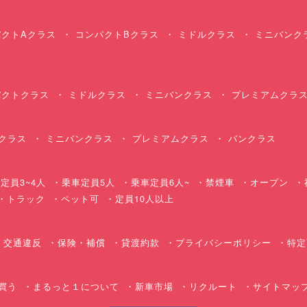
クトAクラス
コンパクトBクラス
ミドルクラス
ミニバンク
クトクラス
ミドルクラス
ミニバンクラス
プレミアムクラ
クラス
ミニバンクラス
プレミアムクラス
バンクラス
定員3~4人
乗車定員5人
乗車定員6人~
禁煙車
オープン
・トラック
ペット可
定員10人以上
交通違反
保険・補償
貸渡約款
プライバシーポリシー
特定
買う
まるっと１について
新車市場
リクルート
サイトマッ