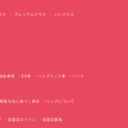
ラス
プレミアムクラス
バンクラス
ス
福祉車両
EV車
ハイブリッド車
バイク
商取引法に基づく表示
リンクについて
プ
加盟店ログイン
加盟店募集