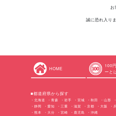
お
誠に恐れ入り
100
HOME
ーと
■都道府県から探す
北海道
青森
岩手
宮城
秋田
山形
静岡
愛知
三重
滋賀
京都
大阪
熊本
大分
宮崎
鹿児島
沖縄