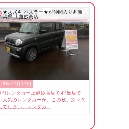
★スズキ ハスラー★が仲間入り♪ 新
潟県 上越妙高店
019年12月17日
00円レンタカー上越妙高店です!当店で
、人気のレンタカーが、この秋、次々と
れてしまい、レンタカ...