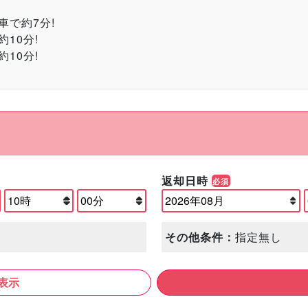
で約7分!
10分!
10分!
返却日時
必須
その他条件：
指定無し
表示