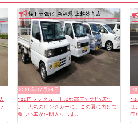
ま
軽トラ強化! 新潟県 上越妙高店
2020年07月24日
2
人
100円レンタカー上越妙高店です!当店で
1
ッ
は、人気のレンタカーに、この夏に向けて
は
新しい車が仲間入りしま...
売