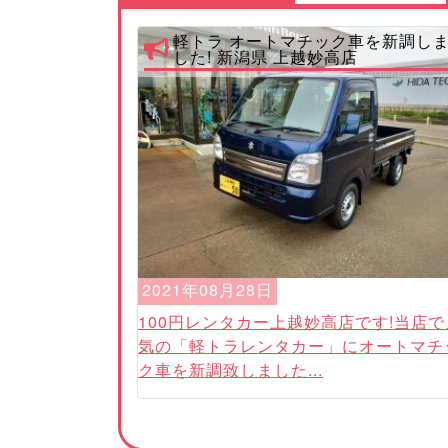
軽トラ オートマチック車を新調し
した! 新潟県 上越妙高店
2021年08月28日
100円レンタカー上越妙高店です!当店で
気の「軽トラレンタカー」にオートマチ
ク車を新調致しました...