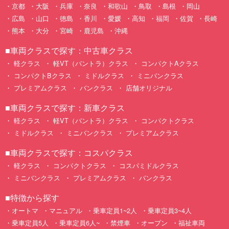
京都
大阪
兵庫
奈良
和歌山
鳥取
島根
岡山
広島
山口
徳島
香川
愛媛
高知
福岡
佐賀
長崎
熊本
大分
宮崎
鹿児島
沖縄
■車両クラスで探す：中古車クラス
軽クラス
軽VT（バントラ）クラス
コンパクトAクラス
コンパクトBクラス
ミドルクラス
ミニバンクラス
プレミアムクラス
バンクラス
店舗オリジナル
■車両クラスで探す：新車クラス
軽クラス
軽VT（バントラ）クラス
コンパクトクラス
ミドルクラス
ミニバンクラス
プレミアムクラス
■車両クラスで探す：コスパクラス
軽クラス
コンパクトクラス
コスパミドルクラス
ミニバンクラス
プレミアムクラス
バンクラス
■特徴から探す
オートマ
マニュアル
乗車定員1~2人
乗車定員3~4人
乗車定員5人
乗車定員6人~
禁煙車
オープン
福祉車両