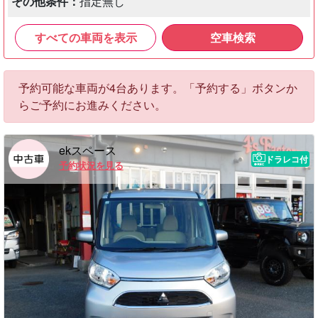
その他条件：
指定無し
すべての車両を表示
空車検索
予約可能な車両が4台あります。「予約する」ボタンか
らご予約にお進みください。
ekスペース
ドラレコ付
予約状況を見る