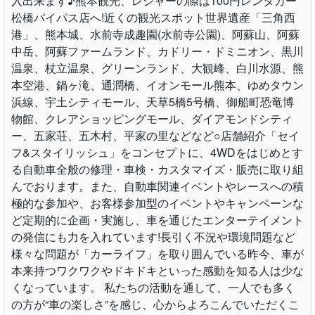
入出来ます♪熊本観光、レジャーの際は100円レンタカー
松橋バイパス店へ!近くの観光スポット世界遺産「三角西
港」、熊本城、水前寺成趣園(水前寺公園)、阿蘇山、阿蘇
中岳、阿蘇ファームランド、カドリー・ドミニオン、黒川
温泉、杖立温泉、グリーンランド、大観峰、白川水源、熊
本空港、鍋ヶ滝、通潤橋、イオンモール熊本、ゆめタウン
浜線、宇土シティモール、天草5橋5号橋、御船町恐竜博
物館、クレアショッピングモール、ダイアモンドシティ
ー、五家荘、五木村、平家の里などなど○店舗紹介「セイ
フ&スタイリッシュ」をコンセプトに、4WDをはじめとす
る自動車全般の修理・車検・カスタマイズ・販売に取り組
んでおります。また、自動車関連イベントやレースへの積
極的な参加や、お客様参加型のイベントやキャンペーンな
ど定期的に企画・実施し、車を通じたエンターテイメント
の発信にも力を入れています!長引く不況や環境問題など
様々な問題が「カーライフ」を取り囲んでいる昨今、車が
本来持つワクワクやドキドキといった感動を知る人は少な
くなっています。 私たちの活動を通して、一人でも多く
の方が“車の楽しさ”を感じ、心からよろこんでいただくこ