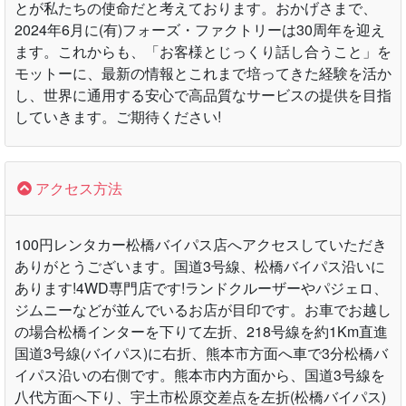
とが私たちの使命だと考えております。おかげさまで、
2024年6月に(有)フォーズ・ファクトリーは30周年を迎え
ます。これからも、「お客様とじっくり話し合うこと」を
モットーに、最新の情報とこれまで培ってきた経験を活か
し、世界に通用する安心で高品質なサービスの提供を目指
していきます。ご期待ください!
アクセス方法
100円レンタカー松橋バイパス店へアクセスしていただき
ありがとうございます。国道3号線、松橋バイパス沿いに
あります!4WD専門店です!ランドクルーザーやパジェロ、
ジムニーなどが並んでいるお店が目印です。お車でお越し
の場合松橋インターを下りて左折、218号線を約1Km直進
国道3号線(バイパス)に右折、熊本市方面へ車で3分松橋バ
イパス沿いの右側です。熊本市内方面から、国道3号線を
八代方面へ下り、宇土市松原交差点を左折(松橋バイパス)