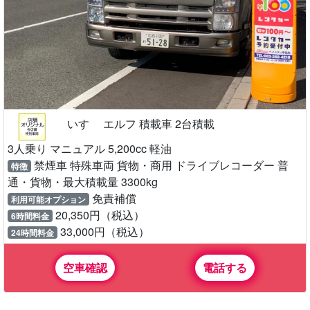
いすゞ エルフ 積載車 2台積載
3人乗り マニュアル 5,200cc 軽油
禁煙車 特殊車両 貨物・商用 ドライブレコーダー 普
特徴
通・貨物・最大積載量 3300kg
免責補償
利用可能オプション
20,350円（税込）
6時間料金
33,000円（税込）
24時間料金
空車確認
電話する