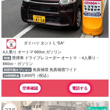
ダイハツ タント L “SA”
4人乗り オートマ 660cc ガソリン
禁煙車 ドライブレコーダー オートマ ・4人乗り・
特徴
660cc・ガソリン
免責補償 免責補償ワイド
利用可能オプション
3,800円（税込）
24時間料金
空車確認
電話する
パッソ 1.0X
ドラレコ付