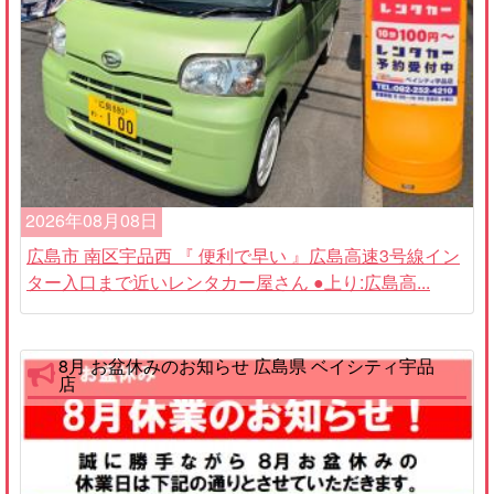
2026年08月08日
広島市 南区宇品西 『 便利で早い 』広島高速3号線イン
ター入口まで近いレンタカー屋さん ●上り:広島高...
8月 お盆休みのお知らせ 広島県 ベイシティ宇品
店