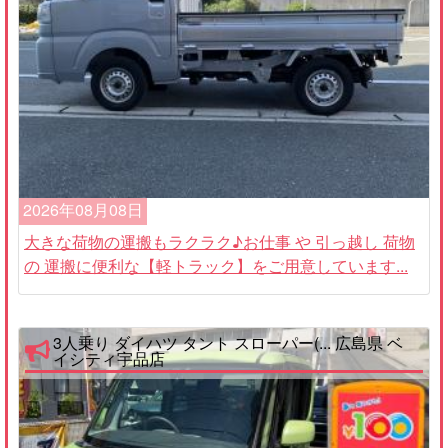
2026年08月08日
大きな荷物の運搬もラクラク♪お仕事 や 引っ越し 荷物
の 運搬に便利な【軽トラック】をご用意しています...
3人乗り ダイハツ タント スローパー(... 広島県 ベ
イシティ宇品店