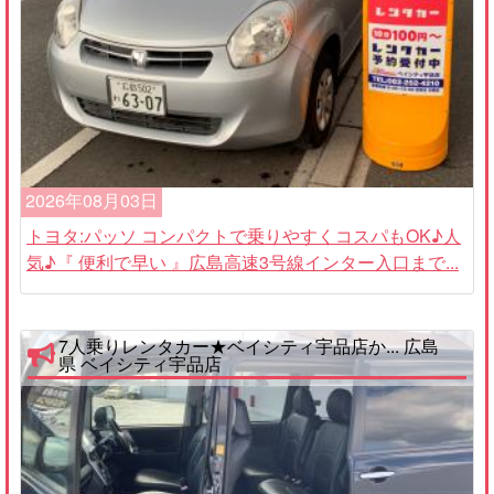
2026年08月03日
トヨタ:パッソ コンパクトで乗りやすくコスパもOK♪人
気♪『 便利で早い 』広島高速3号線インター入口まで...
7人乗りレンタカー★ベイシティ宇品店か... 広島
県 ベイシティ宇品店