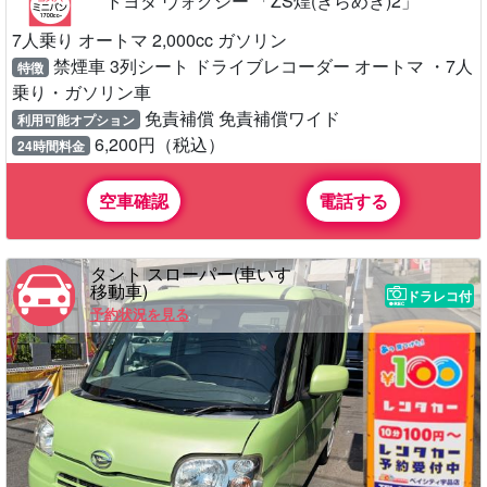
トヨタ ヴォクシー 「ZS煌(きらめき)2」
7人乗り オートマ 2,000cc ガソリン
禁煙車 3列シート ドライブレコーダー オートマ ・7人
特徴
乗り・ガソリン車
免責補償 免責補償ワイド
利用可能オプション
6,200円（税込）
24時間料金
空車確認
電話する
タント スローパー(車いす
移動車)
ドラレコ付
予約状況を見る