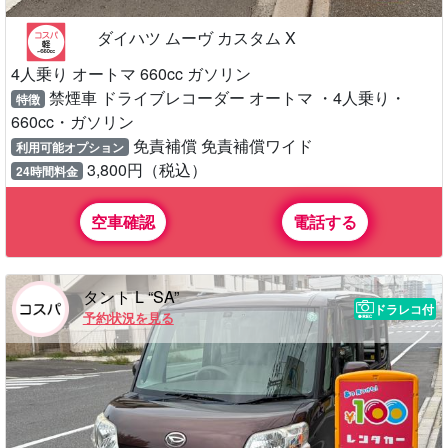
ダイハツ ムーヴ カスタム X
4人乗り オートマ 660cc ガソリン
禁煙車 ドライブレコーダー オートマ ・4人乗り・
特徴
660cc・ガソリン
免責補償 免責補償ワイド
利用可能オプション
3,800円（税込）
24時間料金
空車確認
電話する
タント L “SA”
ドラレコ付
予約状況を見る