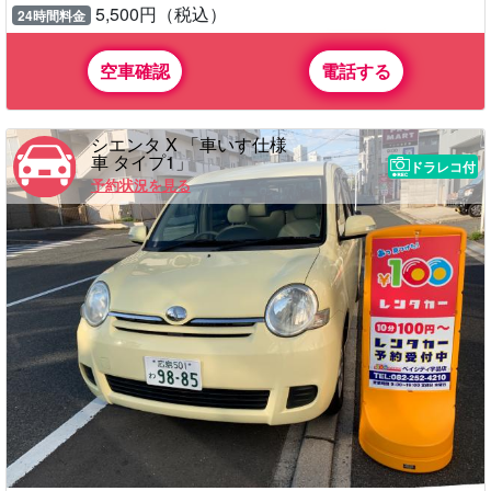
5,500円（税込）
24時間料金
空車確認
電話する
シエンタ X 「車いす仕様
車 タイプ1」
ドラレコ付
予約状況を見る