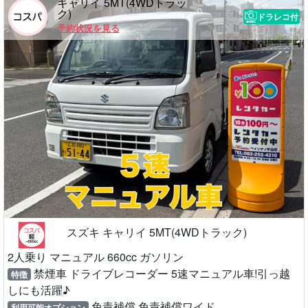
キャリイ 5MT(4WDトラッ
ク)
ドラレコ付
予約状況を見る
スズキ キャリイ 5MT(4WDトラック)
2人乗り マニュアル 660cc ガソリン
禁煙車 ドライブレコーダー 5速マニュアル車!引っ越
特徴
しにも活躍♪
免責補償 免責補償ワイド
利用可能オプション