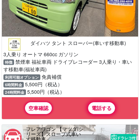
ダイハツ タント スローパー(車いす移動車)
3人乗り オートマ 660cc ガソリン
禁煙車 福祉車両 ドライブレコーダー 3人乗り・車い
特徴
す移動車(福祉車両)
免責補償
利用可能オプション
5,500円（税込）
6時間料金
5,500円（税込）
24時間料金
空車確認
電話する
フレアワゴン 【マツダiシ
リーズ】スロープ式車い
ドラレコ付
す移動車