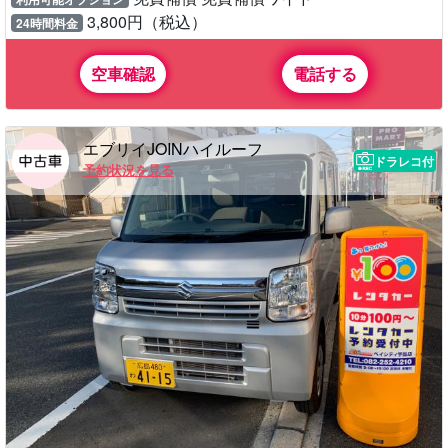
3,800円（税込）
24時間料金
空車確認
電話する
エブリイJOINハイルーフ
ドラレコ付
予約状況を見る