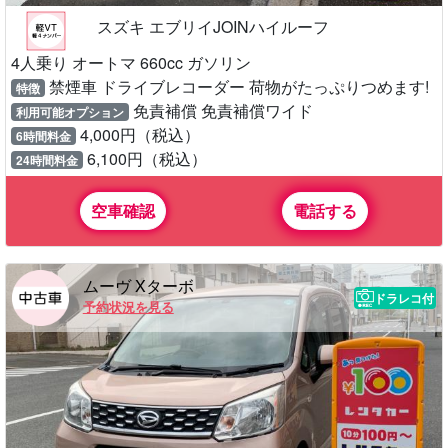
スズキ エブリイJOINハイルーフ
4人乗り オートマ 660cc ガソリン
禁煙車 ドライブレコーダー 荷物がたっぷりつめます!
特徴
免責補償 免責補償ワイド
利用可能オプション
4,000円（税込）
6時間料金
6,100円（税込）
24時間料金
空車確認
電話する
ムーヴ Xターボ
ドラレコ付
予約状況を見る