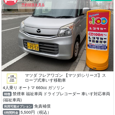
予約状況を見る
マツダ フレアワゴン 【マツダiシリーズ】ス
ロープ式車いす移動車
4人乗り オートマ 660cc ガソリン
禁煙車 福祉車両 ドライブレコーダー 車いす対応車両
特徴
(福祉車両)
免責補償
利用可能オプション
5,500円（税込）
6時間料金