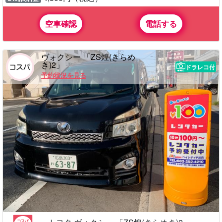
空車確認
電話する
ヴォクシー 「ZS煌(きらめ
き)2」
ドラレコ付
予約状況を見る