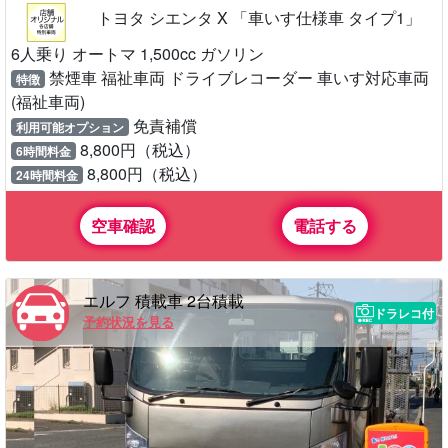
トヨタ シエンタ X 「車いす仕様車 タイプ1」
6人乗り オートマ 1,500cc ガソリン
禁煙車 福祉車両 ドライブレコーダー 車いす対応車両
特徴
(福祉車両)
免責補償
利用可能オプション
8,800円（税込）
6時間料金
8,800円（税込）
24時間料金
空車確認
電話する
エルフ 積載車 2台積載
ドラレコ付
予約状況を見る