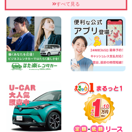
「お得」お盆限定特別料金!! 兵庫県 神戸
すべて見る
西区枝吉店
100円レンタカー 神戸西区枝吉
2026年08月08日
お盆シーズン空きあり!!100円レンタカー
兵庫駅前店はミニバンも安い!! 兵庫県 兵
庫駅前店
100円レンタカー 兵庫駅前
2026年08月08日
人気の『 軽 トラック 』 ご予約はお早め
に♪ 広島県 ベイシティ宇品店
100円レンタカー ベイシティ宇品
2026年08月08日
★WRX 作業紹介★ 三重県 四日市インタ
ー店
100円レンタカー 四日市インター
2026年08月08日
横浜弥生台店限定!!夏季特別キャンペーン
のお知らせ!! 神奈川県 横浜弥生台店
100円レンタカー 横浜弥生台
2026年08月08日
2026三河安城店お盆休みご連絡 愛知県
三河安城店
100円レンタカー 三河安城