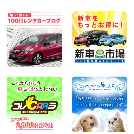
日産セレナが新入荷!!中川かの里店!! 愛知
県 中川かの里店
100円レンタカー 中川かの里
2026年08月07日
☆ 夏休みクーポン登場!最大9,500円おト
ク! ☆ 鳥取県 鳥取青谷店
100円レンタカー 鳥取青谷
2026年08月07日
人気のハイエース!! 大阪府 寝屋川太間東
町店
100円レンタカー 寝屋川太間東町
2026年08月07日
夏季休暇のお知らせ 東京都 墨田両国店
100円レンタカー 墨田両国
2026年08月07日
夏季休暇のお知らせ 東京都 墨田文花店
100円レンタカー 墨田文花
2026年08月07日
お盆も休まず営業します! 神奈川県 横浜
旭南本宿町店
100円レンタカー 横浜旭南本宿町
2026年08月07日