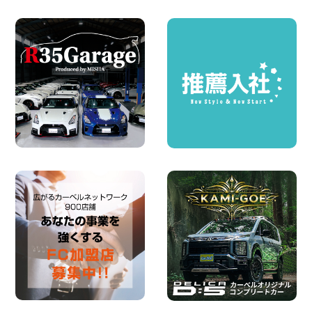
お引越しに便利で最適!(禁煙車両) 香川県
坂出川津店
100円レンタカー 坂出川津
2026年08月07日
【カーシェアのレンタカーが2台になりま
した!】 岐阜県 各務原那加店
100円レンタカー 各務原那加
2026年08月06日