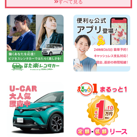
★WRX 作業紹介★ 三重県 四日市インタ
すべて見る
ー店
100円レンタカー 四日市インター
2026年08月08日
横浜弥生台店限定!!夏季特別キャンペーン
のお知らせ!! 神奈川県 横浜弥生台店
100円レンタカー 横浜弥生台
2026年08月08日
2026三河安城店お盆休みご連絡 愛知県
三河安城店
100円レンタカー 三河安城
2026年08月08日
☆ お盆特別乗り放題プラン ☆ 埼玉県 杉
戸店
100円レンタカー 杉戸
2026年08月07日
佐渡でのドライブは安全第一!交通事故に
ご注意ください 新潟県 佐渡空港店
100円レンタカー 佐渡空港
2026年08月07日
楽しい佐渡旅行を守るために!安全運転の
お願い 新潟県 両津店
100円レンタカー 両津
2026年08月07日