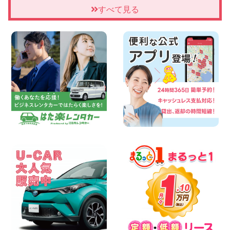
ンター店
すべて見る
100円レンタカー 四日市インター
2026年08月07日
夏季休暇のお知らせ 東京都 墨田両国店
100円レンタカー 墨田両国
2026年08月07日
三河安城店 8月後半のレンタカー予約は
お早めに♪ルーミーご予約受付中です! 愛
知県 三河安城店
100円レンタカー 三河安城
2026年08月07日
お盆シーズン空きあり!!100円レンタカー
兵庫駅前店OPEN!! 兵庫県 兵庫駅前店
100円レンタカー 兵庫駅前
2026年08月07日
夏季休暇のお知らせ 東京都 墨田文花店
100円レンタカー 墨田文花
2026年08月07日
8月 お盆休みのお知らせ 広島県 ベイシテ
ィ宇品店
100円レンタカー ベイシティ宇品
2026年08月07日