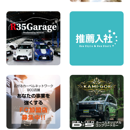
2026年08月06日
ハイエースワゴンGL!!クルーズコントロ
ールが付いている〜!! 福島県 福島笹木野
店
100円レンタカー 福島笹木野
2026年08月05日
※※超格安日額5,800円※※荷物運びに最適
の軽バンのレンタカー!! 出雲ドーム前店
島根県 出雲ドーム前店
100円レンタカー 出雲ドーム前
2026年08月05日