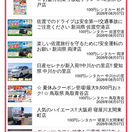
戸店
100円レンタカー 杉戸
2026年08月07日
佐渡でのドライブは安全第一!交通事故に
ご注意ください 新潟県 佐渡空港店
100円レンタカー 佐渡空港
2026年08月07日
楽しい佐渡旅行を守るために!安全運転の
お願い 新潟県 両津店
100円レンタカー 両津
2026年08月07日
日産セレナが新入荷!!中川かの里店!! 愛知
県 中川かの里店
100円レンタカー 中川かの里
2026年08月07日
☆ 夏休みクーポン登場!最大9,500円おト
ク! ☆ 鳥取県 鳥取青谷店
100円レンタカー 鳥取青谷
2026年08月07日
人気のハイエース!! 大阪府 寝屋川太間東
町店
100円レンタカー 寝屋川太間東町
2026年08月07日
ダイハツ タフト 納車♪ 三重県 四日市イ