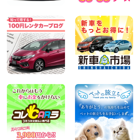
横浜弥生台店限定!!夏季特別キャンペーン
のお知らせ!! 神奈川県 横浜弥生台店
100円レンタカー 横浜弥生台
2026年08月07日
お盆も休まず営業します! 神奈川県 横浜
旭南本宿町店
100円レンタカー 横浜旭南本宿町
2026年08月07日
お引越しに便利で最適!(禁煙車両) 香川県
坂出川津店
100円レンタカー 坂出川津
2026年08月07日
【カーシェアのレンタカーが2台になりま
した!】 岐阜県 各務原那加店
100円レンタカー 各務原那加
2026年08月06日
空き有ります!!コンパクトSUV 軽 ミニバ
ン 軽トラ 車種多数!!関東圏必見♪ 東京都
町田根岸店
100円レンタカー 町田根岸
2026年08月06日
体調崩してませんか?? 兵庫県 加古川店
100円レンタカー 加古川