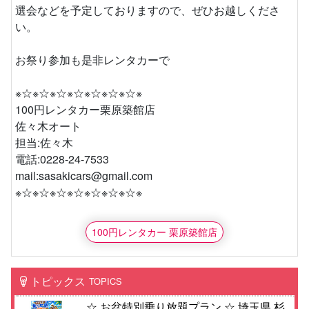
選会などを予定しておりますので、ぜひお越しくださ
い。
お祭り参加も是非レンタカーで
※☆※☆※☆※☆※☆※☆※☆※
100円レンタカー栗原築館店
佐々木オート
担当:佐々木
電話:0228-24-7533
mail:sasakicars@gmail.com
※☆※☆※☆※☆※☆※☆※☆※
100円レンタカー 栗原築館店
トピックス
TOPICS
☆ お盆特別乗り放題プラン ☆ 埼玉県 杉