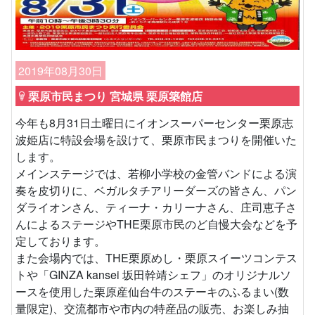
2019年08月30日
栗原市民まつり 宮城県 栗原築館店
今年も8月31日土曜日にイオンスーパーセンター栗原志
波姫店に特設会場を設けて、栗原市民まつりを開催いた
します。
メインステージでは、若柳小学校の金管バンドによる演
奏を皮切りに、ベガルタチアリーダーズの皆さん、パン
ダライオンさん、ティーナ・カリーナさん、庄司恵子さ
んによるステージやTHE栗原市民のど自慢大会などを予
定しております。
また会場内では、THE栗原めし・栗原スイーツコンテス
トや「GINZA kansei 坂田幹靖シェフ」のオリジナルソ
ースを使用した栗原産仙台牛のステーキのふるまい(数
量限定)、交流都市や市内の特産品の販売、お楽しみ抽