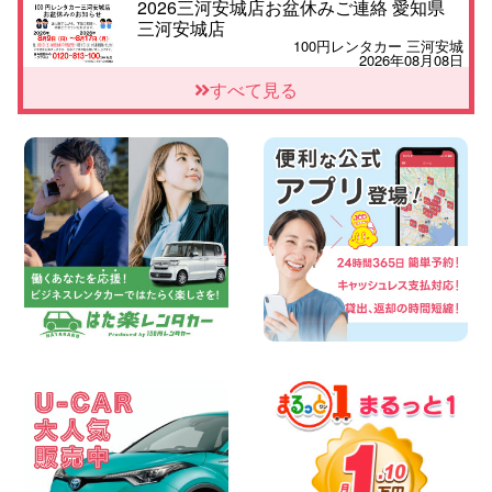
2026三河安城店お盆休みご連絡 愛知県
三河安城店
100円レンタカー 三河安城
2026年08月08日
☆ お盆特別乗り放題プラン ☆ 埼玉県 杉
すべて見る
戸店
100円レンタカー 杉戸
2026年08月07日
佐渡でのドライブは安全第一!交通事故に
ご注意ください 新潟県 佐渡空港店
100円レンタカー 佐渡空港
2026年08月07日
楽しい佐渡旅行を守るために!安全運転の
お願い 新潟県 両津店
100円レンタカー 両津
2026年08月07日
日産セレナが新入荷!!中川かの里店!! 愛知
県 中川かの里店
100円レンタカー 中川かの里
2026年08月07日
☆ 夏休みクーポン登場!最大9,500円おト
ク! ☆ 鳥取県 鳥取青谷店
100円レンタカー 鳥取青谷
2026年08月07日