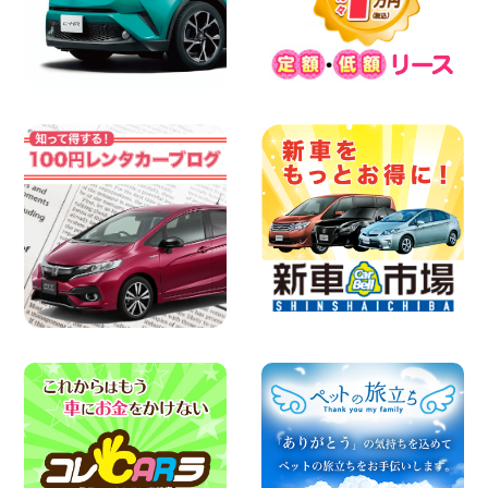
人気のハイエース!! 大阪府 寝屋川太間東
町店
100円レンタカー 寝屋川太間東町
2026年08月07日
夏季休暇のお知らせ 東京都 墨田両国店
100円レンタカー 墨田両国
2026年08月07日
夏季休暇のお知らせ 東京都 墨田文花店
100円レンタカー 墨田文花
2026年08月07日
お盆も休まず営業します! 神奈川県 横浜
旭南本宿町店
100円レンタカー 横浜旭南本宿町
2026年08月07日
お引越しに便利で最適!(禁煙車両) 香川県
坂出川津店
100円レンタカー 坂出川津
2026年08月07日
【カーシェアのレンタカーが2台になりま
した!】 岐阜県 各務原那加店
100円レンタカー 各務原那加
2026年08月06日