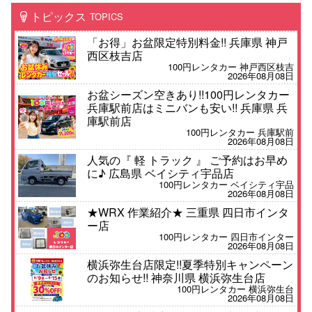
トピックス
TOPICS
「お得」お盆限定特別料金!! 兵庫県 神戸
西区枝吉店
100円レンタカー 神戸西区枝吉
2026年08月08日
お盆シーズン空きあり!!100円レンタカー
兵庫駅前店はミニバンも安い!! 兵庫県 兵
庫駅前店
100円レンタカー 兵庫駅前
2026年08月08日
人気の『 軽 トラック 』 ご予約はお早め
に♪ 広島県 ベイシティ宇品店
100円レンタカー ベイシティ宇品
2026年08月08日
★WRX 作業紹介★ 三重県 四日市インタ
ー店
100円レンタカー 四日市インター
2026年08月08日
横浜弥生台店限定!!夏季特別キャンペーン
のお知らせ!! 神奈川県 横浜弥生台店
100円レンタカー 横浜弥生台
2026年08月08日