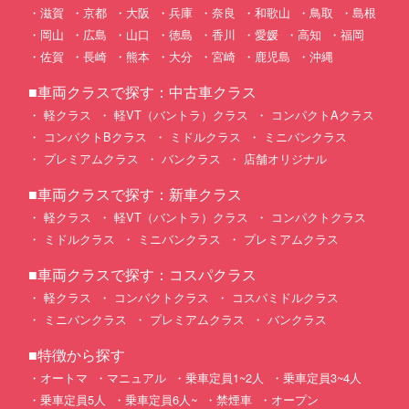
滋賀
京都
大阪
兵庫
奈良
和歌山
鳥取
島根
岡山
広島
山口
徳島
香川
愛媛
高知
福岡
佐賀
長崎
熊本
大分
宮崎
鹿児島
沖縄
■車両クラスで探す：中古車クラス
軽クラス
軽VT（バントラ）クラス
コンパクトAクラス
コンパクトBクラス
ミドルクラス
ミニバンクラス
プレミアムクラス
バンクラス
店舗オリジナル
■車両クラスで探す：新車クラス
軽クラス
軽VT（バントラ）クラス
コンパクトクラス
ミドルクラス
ミニバンクラス
プレミアムクラス
■車両クラスで探す：コスパクラス
軽クラス
コンパクトクラス
コスパミドルクラス
ミニバンクラス
プレミアムクラス
バンクラス
■特徴から探す
オートマ
マニュアル
乗車定員1~2人
乗車定員3~4人
乗車定員5人
乗車定員6人~
禁煙車
オープン