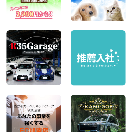
空き有ります!!コンパクトSUV 軽 ミニバ
ン 軽トラ 車種多数!!関東圏必見♪ 東京都
町田根岸店
100円レンタカー 町田根岸
2026年08月06日
体調崩してませんか?? 兵庫県 加古川店
100円レンタカー 加古川
2026年08月06日
ハイエースワゴンGL!!クルーズコントロ
ールが付いている〜!! 福島県 福島笹木野
店
100円レンタカー 福島笹木野
2026年08月05日