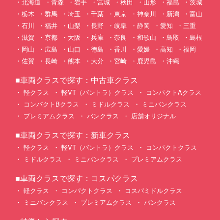
北海道
青森
岩手
宮城
秋田
山形
福島
茨城
栃木
群馬
埼玉
千葉
東京
神奈川
新潟
富山
石川
福井
山梨
長野
岐阜
静岡
愛知
三重
滋賀
京都
大阪
兵庫
奈良
和歌山
鳥取
島根
岡山
広島
山口
徳島
香川
愛媛
高知
福岡
佐賀
長崎
熊本
大分
宮崎
鹿児島
沖縄
■車両クラスで探す：中古車クラス
軽クラス
軽VT（バントラ）クラス
コンパクトAクラス
コンパクトBクラス
ミドルクラス
ミニバンクラス
プレミアムクラス
バンクラス
店舗オリジナル
■車両クラスで探す：新車クラス
軽クラス
軽VT（バントラ）クラス
コンパクトクラス
ミドルクラス
ミニバンクラス
プレミアムクラス
■車両クラスで探す：コスパクラス
軽クラス
コンパクトクラス
コスパミドルクラス
ミニバンクラス
プレミアムクラス
バンクラス