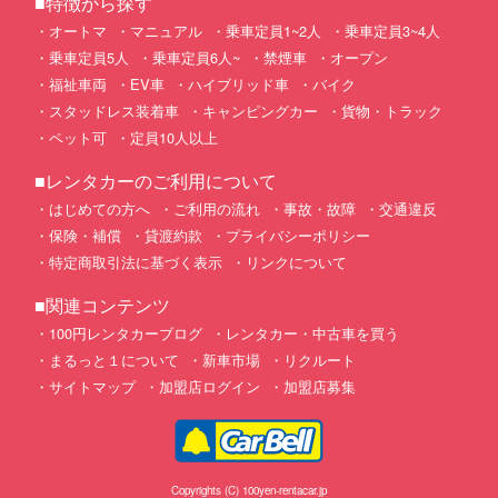
■特徴から探す
オートマ
マニュアル
乗車定員1~2人
乗車定員3~4人
乗車定員5人
乗車定員6人~
禁煙車
オープン
福祉車両
EV車
ハイブリッド車
バイク
スタッドレス装着車
キャンピングカー
貨物・トラック
ペット可
定員10人以上
■レンタカーのご利用について
はじめての方へ
ご利用の流れ
事故・故障
交通違反
保険・補償
貸渡約款
プライバシーポリシー
特定商取引法に基づく表示
リンクについて
■関連コンテンツ
100円レンタカーブログ
レンタカー・中古車を買う
まるっと１について
新車市場
リクルート
サイトマップ
加盟店ログイン
加盟店募集
Copyrights (C) 100yen-rentacar.jp