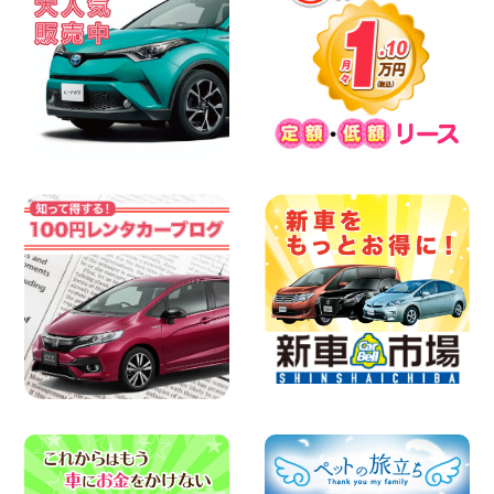
2026年08月09日
お盆期間中の休業期間のご案内 千葉県 千
葉花見川店
100円レンタカー 千葉花見川
2026年08月08日
やっぱりオープンカーは最高!!!ですね 兵
庫県 加古川店
100円レンタカー 加古川
2026年08月08日
格・安!!!夏休みパックのご案内です^^ 東
京都 町田根岸店
100円レンタカー 町田根岸
2026年08月08日
「お得」お盆限定特別料金!! 兵庫県 神戸
西区枝吉店
100円レンタカー 神戸西区枝吉
2026年08月08日
お盆シーズン空きあり!!100円レンタカー
兵庫駅前店はミニバンも安い!! 兵庫県 兵
庫駅前店
100円レンタカー 兵庫駅前
2026年08月08日
★WRX 作業紹介★ 三重県 四日市インタ
ー店