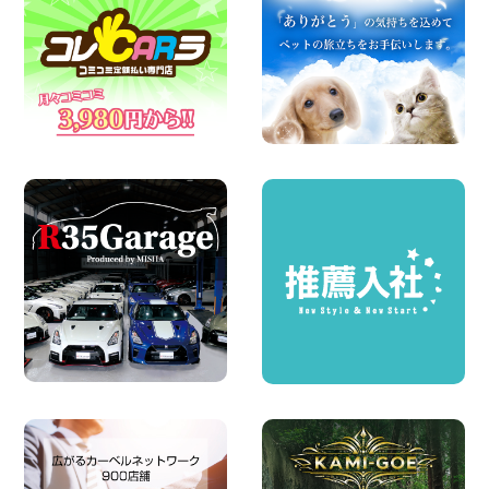
100円レンタカー 四日市インター
2026年08月08日
横浜弥生台店限定!!夏季特別キャンペーン
のお知らせ!! 神奈川県 横浜弥生台店
100円レンタカー 横浜弥生台
2026年08月08日
2026三河安城店お盆休みご連絡 愛知県
三河安城店
100円レンタカー 三河安城
2026年08月08日
☆ お盆特別乗り放題プラン ☆ 埼玉県 杉
戸店
100円レンタカー 杉戸
2026年08月07日
日産セレナが新入荷!!中川かの里店!! 愛知
県 中川かの里店
100円レンタカー 中川かの里
2026年08月07日