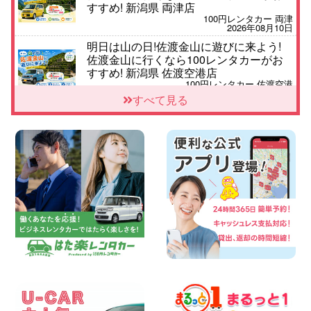
すすめ! 新潟県 両津店
100円レンタカー 両津
2026年08月10日
明日は山の日!佐渡金山に遊びに来よう!
佐渡金山に行くなら100レンタカーがお
すすめ! 新潟県 佐渡空港店
100円レンタカー 佐渡空港
2026年08月10日
すべて見る
8月 お盆休みのお知らせ 広島県 ベイシテ
ィ宇品店
100円レンタカー ベイシティ宇品
2026年08月10日
本日レンタカー空きあります!! 北海道 札
幌下手稲通り店
100円レンタカー 札幌下手稲通り
2026年08月10日
車の運搬に便利な【積載車(キャリアカ
ー)】をレンタル可能です! 千葉県 千葉北
店
100円レンタカー 千葉北
2026年08月09日
夏季休業日についてお知らせ 大阪府 大阪
高石店
100円レンタカー 大阪高石