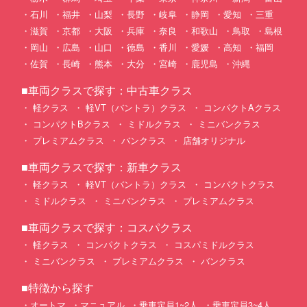
石川
福井
山梨
長野
岐阜
静岡
愛知
三重
滋賀
京都
大阪
兵庫
奈良
和歌山
鳥取
島根
岡山
広島
山口
徳島
香川
愛媛
高知
福岡
佐賀
長崎
熊本
大分
宮崎
鹿児島
沖縄
■車両クラスで探す：中古車クラス
軽クラス
軽VT（バントラ）クラス
コンパクトAクラス
コンパクトBクラス
ミドルクラス
ミニバンクラス
プレミアムクラス
バンクラス
店舗オリジナル
■車両クラスで探す：新車クラス
軽クラス
軽VT（バントラ）クラス
コンパクトクラス
ミドルクラス
ミニバンクラス
プレミアムクラス
■車両クラスで探す：コスパクラス
軽クラス
コンパクトクラス
コスパミドルクラス
ミニバンクラス
プレミアムクラス
バンクラス
■特徴から探す
オートマ
マニュアル
乗車定員1~2人
乗車定員3~4人