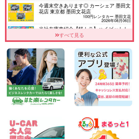
今週末空きあります◎ カーシェア 墨田文
花店 東京都 墨田文花店
100円レンタカー 墨田文花
2026年08月06日
当社在庫車紹介【軽トラ】ハイゼットト
ラック 神奈川県 横浜旭南本宿町店
すべて見る
100円レンタカー 横浜旭南本宿町
2026年08月06日
横浜弥生台店限定!!夏季特別キャンペーン
のお知らせ!! 神奈川県 横浜弥生台店
100円レンタカー 横浜弥生台
2026年08月06日
ハイエースワゴンGL!!クルーズコントロ
ールが付いている〜!! 福島県 福島笹木野
店
100円レンタカー 福島笹木野
2026年08月05日
★S660 作業紹介★ 三重県 四日市インタ
ー店
100円レンタカー 四日市インター
2026年08月05日
※※超格安日額5,800円※※荷物運びに最適
の軽バンのレンタカー!! 出雲ドーム前店