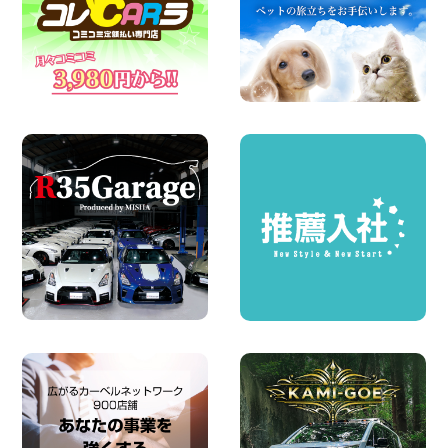
ちょっとそこまで。もっと気軽に 埼玉県
西武秩父駅前店
100円レンタカー 西武秩父駅前
2026年08月03日
圧倒的な存在感!【トヨタ・メガクルーザ
ー】を体感できるチャンスです! 千葉県
千葉北店
100円レンタカー 千葉北
2026年08月03日
★五所川原の夏を100円レンタカーで満
喫しよう!★ 青森県 五所川原店
100円レンタカー 五所川原
2026年08月01日
新車レンタカー導入決定!ハイゼットカー
ゴ4WDが仲間入りします! 広島県 広島北
店
100円レンタカー 広島北
2026年08月01日