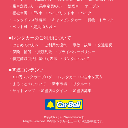
乗車定員5人
乗車定員6人~
禁煙車
オープン
福祉車両
EV車
ハイブリッド車
バイク
スタッドレス装着車
キャンピングカー
貨物・トラック
ペット可
定員10人以上
■レンタカーのご利用について
はじめての方へ
ご利用の流れ
事故・故障
交通違反
保険・補償
貸渡約款
プライバシーポリシー
特定商取引法に基づく表示
リンクについて
■関連コンテンツ
100円レンタカーブログ
レンタカー・中古車を買う
まるっと１について
新車市場
リクルート
サイトマップ
加盟店ログイン
加盟店募集
Copyrights (C) 100yen-rentacar.jp
Allrights Reserved. 100円レンタカーはカーベルの登録商標です。