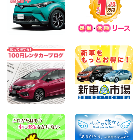
島根県 出雲ドーム前店
100円レンタカー 出雲ドーム前
2026年08月05日
三河安城店 人気のハイブリッドレンタカ
ー♪新型プリウスご予約受付中です! 愛知
県 三河安城店
100円レンタカー 三河安城
2026年08月04日
人気のスペイドワゴン ライトブルーで登
場です! 東京都 羽田空港店
100円レンタカー 羽田空港
2026年08月04日
【カーシェアのレンタカーが2台になりま
した!】 岐阜県 各務原那加店
100円レンタカー 各務原那加
2026年08月04日
お引越しに便利で最適!(禁煙車両) 香川県
坂出川津店
100円レンタカー 坂出川津
2026年08月04日
8月 お盆休みのお知らせ 広島県 ベイシテ
ィ宇品店
100円レンタカー ベイシティ宇品
2026年08月03日