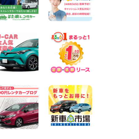
奈川県 横浜弥生台店
100円レンタカー 横浜弥生台
2026年08月06日
ハイエースワゴンGL!!クルー
ズコントロールが付いてい
る〜!! 福島県 福島笹木野店
100円レンタカー 福島笹木野
2026年08月05日
★S660 作業紹介★ 三重県 四
日市インター店
100円レンタカー 四日市インター
2026年08月05日
※※超格安日額5,800円※※荷物
運びに最適の軽バンのレンタ
カー!! 出雲ドーム前店 島根県
出雲ドーム前店
100円レンタカー 出雲ドーム前
2026年08月05日
三河安城店 人気のハイブリッ
ドレンタカー♪新型プリウス
ご予約受付中です! 愛知県 三
河安城店
100円レンタカー 三河安城
2026年08月04日