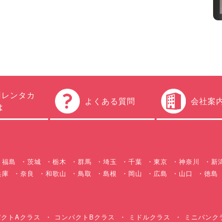
円レンタカ
よくある質問
会社案
は
福島
茨城
栃木
群馬
埼玉
千葉
東京
神奈川
新
兵庫
奈良
和歌山
鳥取
島根
岡山
広島
山口
徳島
クトAクラス
コンパクトBクラス
ミドルクラス
ミニバンク