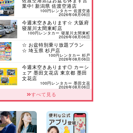
佐渡空港店はお盆も休まず営
業中! 新潟県 佐渡空港店
100円レンタカー 佐渡空港
2026年08月06日
今週末空きあります☆ 大阪府
寝屋川太間東町店
100円レンタカー 寝屋川太間東町
2026年08月06日
☆ お盆特別乗り放題プラン
☆ 埼玉県 杉戸店
100円レンタカー 杉戸
2026年08月06日
今週末空きあります◎ カーシ
ェア 墨田文花店 東京都 墨田
文花店
100円レンタカー 墨田文花
2026年08月06日
すべて見る
当社在庫車紹介【軽トラ】ハ
イゼットトラック 神奈川県
横浜旭南本宿町店
100円レンタカー 横浜旭南本宿町
2026年08月06日
横浜弥生台店限定!!夏季特別
キャンペーンのお知らせ!! 神