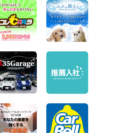
人気のスペイドワゴン ライト
ブルーで登場です! 東京都 羽
田空港店
100円レンタカー 羽田空港
2026年08月04日
【カーシェアのレンタカーが
2台になりました!】 岐阜県 各
務原那加店
100円レンタカー 各務原那加
2026年08月04日
お引越しに便利で最適!(禁煙
車両) 香川県 坂出川津店
100円レンタカー 坂出川津
2026年08月04日
8月 お盆休みのお知らせ 広島
県 ベイシティ宇品店
100円レンタカー ベイシティ宇品
2026年08月03日
ちょっとそこまで。もっと気
軽に 埼玉県 西武秩父駅前店
100円レンタカー 西武秩父駅前
2026年08月03日
圧倒的な存在感!【トヨタ・メ
ガクルーザー】を体感できる