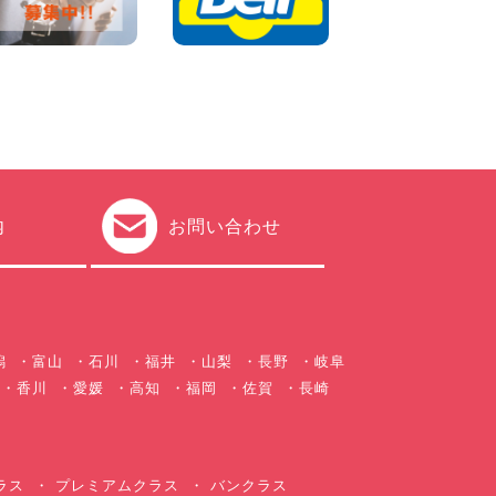
チャンスです! 千葉県 千葉北
店
100円レンタカー 千葉北
2026年08月03日
★五所川原の夏を100円レン
タカーで満喫しよう!★ 青森
県 五所川原店
100円レンタカー 五所川原
2026年08月01日
新車レンタカー導入決定!ハイ
ゼットカーゴ4WDが仲間入り
内
お問い合わせ
します! 広島県 広島北店
100円レンタカー 広島北
2026年08月01日
潟
富山
石川
福井
山梨
長野
岐阜
香川
愛媛
高知
福岡
佐賀
長崎
ラス
プレミアムクラス
バンクラス