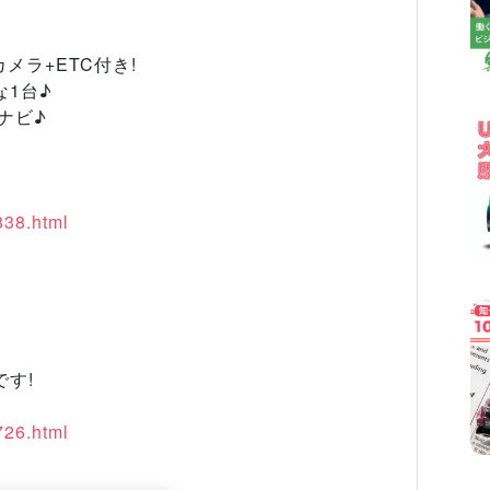
メラ+ETC付き!
1台♪
なナビ♪
838.html
す!
726.html