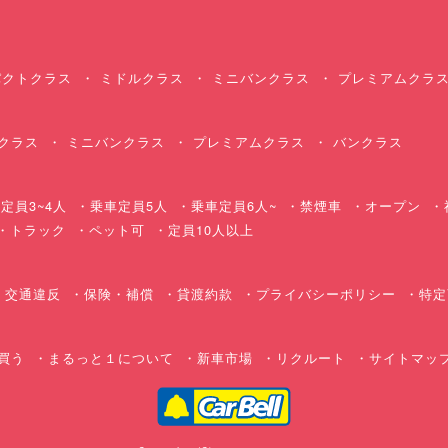
クトクラス
ミドルクラス
ミニバンクラス
プレミアムクラ
クラス
ミニバンクラス
プレミアムクラス
バンクラス
定員3~4人
乗車定員5人
乗車定員6人~
禁煙車
オープン
・トラック
ペット可
定員10人以上
交通違反
保険・補償
貸渡約款
プライバシーポリシー
特定
買う
まるっと１について
新車市場
リクルート
サイトマッ