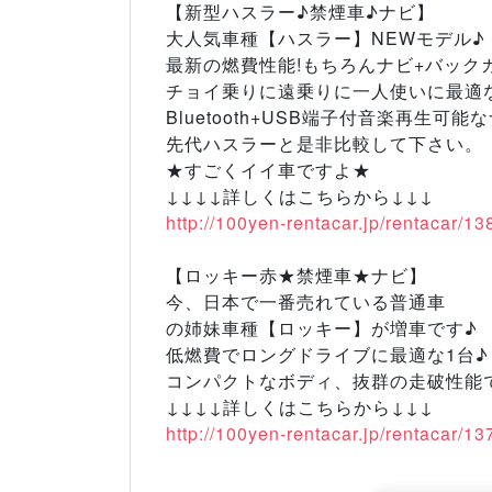
【新型ハスラー♪禁煙車♪ナビ】
大人気車種【ハスラー】NEWモデル♪
最新の燃費性能!もちろんナビ+バックカ
チョイ乗りに遠乗りに一人使いに最適な
Bluetooth+USB端子付音楽再生可能
先代ハスラーと是非比較して下さい。
★すごくイイ車ですよ★
↓↓↓↓詳しくはこちらから↓↓↓
http://100yen-rentacar.jp/rentacar/13
【ロッキー赤★禁煙車★ナビ】
今、日本で一番売れている普通車
の姉妹車種【ロッキー】が増車です♪
低燃費でロングドライブに最適な1台♪
コンパクトなボディ、抜群の走破性能で
↓↓↓↓詳しくはこちらから↓↓↓
http://100yen-rentacar.jp/rentacar/13