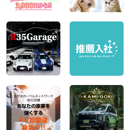
町田根岸店
100円レンタカー 町田根岸
2026年08月06日
体調崩してませんか?? 兵庫県 加古川店
100円レンタカー 加古川
2026年08月06日
ハイエースワゴンGL!!クルーズコントロ
ールが付いている〜!! 福島県 福島笹木野
店
100円レンタカー 福島笹木野
2026年08月05日