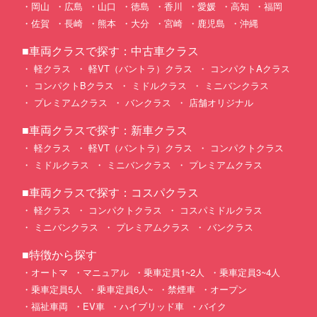
岡山
広島
山口
徳島
香川
愛媛
高知
福岡
佐賀
長崎
熊本
大分
宮崎
鹿児島
沖縄
■車両クラスで探す：中古車クラス
軽クラス
軽VT（バントラ）クラス
コンパクトAクラス
コンパクトBクラス
ミドルクラス
ミニバンクラス
プレミアムクラス
バンクラス
店舗オリジナル
■車両クラスで探す：新車クラス
軽クラス
軽VT（バントラ）クラス
コンパクトクラス
ミドルクラス
ミニバンクラス
プレミアムクラス
■車両クラスで探す：コスパクラス
軽クラス
コンパクトクラス
コスパミドルクラス
ミニバンクラス
プレミアムクラス
バンクラス
■特徴から探す
オートマ
マニュアル
乗車定員1~2人
乗車定員3~4人
乗車定員5人
乗車定員6人~
禁煙車
オープン
福祉車両
EV車
ハイブリッド車
バイク