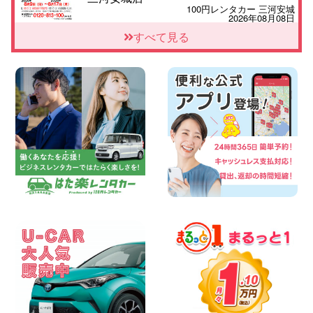
100円レンタカー 三河安城
2026年08月08日
☆ お盆特別乗り放題プラン ☆ 埼玉県 杉
すべて見る
戸店
100円レンタカー 杉戸
2026年08月07日
佐渡でのドライブは安全第一!交通事故に
ご注意ください 新潟県 佐渡空港店
100円レンタカー 佐渡空港
2026年08月07日
楽しい佐渡旅行を守るために!安全運転の
お願い 新潟県 両津店
100円レンタカー 両津
2026年08月07日
日産セレナが新入荷!!中川かの里店!! 愛知
県 中川かの里店
100円レンタカー 中川かの里
2026年08月07日
☆ 夏休みクーポン登場!最大9,500円おト
ク! ☆ 鳥取県 鳥取青谷店
100円レンタカー 鳥取青谷
2026年08月07日
人気のハイエース!! 大阪府 寝屋川太間東
町店