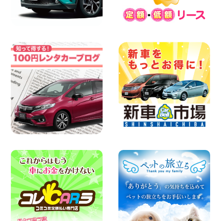
100円レンタカー 寝屋川太間東町
2026年08月07日
夏季休暇のお知らせ 東京都 墨田両国店
100円レンタカー 墨田両国
2026年08月07日
夏季休暇のお知らせ 東京都 墨田文花店
100円レンタカー 墨田文花
2026年08月07日
お盆も休まず営業します! 神奈川県 横浜
旭南本宿町店
100円レンタカー 横浜旭南本宿町
2026年08月07日
お引越しに便利で最適!(禁煙車両) 香川県
坂出川津店
100円レンタカー 坂出川津
2026年08月07日
【カーシェアのレンタカーが2台になりま
した!】 岐阜県 各務原那加店
100円レンタカー 各務原那加
2026年08月06日
空き有ります!!コンパクトSUV 軽 ミニバ
ン 軽トラ 車種多数!!関東圏必見♪ 東京都