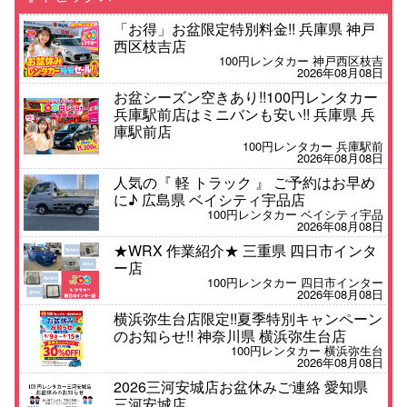
「お得」お盆限定特別料金!! 兵庫県 神戸
西区枝吉店
100円レンタカー 神戸西区枝吉
2026年08月08日
お盆シーズン空きあり!!100円レンタカー
兵庫駅前店はミニバンも安い!! 兵庫県 兵
庫駅前店
100円レンタカー 兵庫駅前
2026年08月08日
人気の『 軽 トラック 』 ご予約はお早め
に♪ 広島県 ベイシティ宇品店
100円レンタカー ベイシティ宇品
2026年08月08日
★WRX 作業紹介★ 三重県 四日市インタ
ー店
100円レンタカー 四日市インター
2026年08月08日
横浜弥生台店限定!!夏季特別キャンペーン
のお知らせ!! 神奈川県 横浜弥生台店
100円レンタカー 横浜弥生台
2026年08月08日
2026三河安城店お盆休みご連絡 愛知県
三河安城店