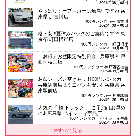
2026年08月08日
やっぱりオープンカーは最高!!!ですね 兵
庫県 加古川店
100円レンタカー 加古川
2026年08月08日
格・安!!!夏休みパックのご案内です^^ 東
京都 町田根岸店
100円レンタカー 町田根岸
2026年08月08日
「お得」お盆限定特別料金!! 兵庫県 神戸
西区枝吉店
100円レンタカー 神戸西区枝吉
2026年08月08日
お盆シーズン空きあり!!100円レンタカー
兵庫駅前店はミニバンも安い!! 兵庫県 兵
庫駅前店
100円レンタカー 兵庫駅前
2026年08月08日
人気の『 軽 トラック 』 ご予約はお早め
に♪ 広島県 ベイシティ宇品店
100円レンタカー ベイシティ宇品
2026年08月08日
★WRX 作業紹介★ 三重県 四日市インタ
すべて見る
ー店