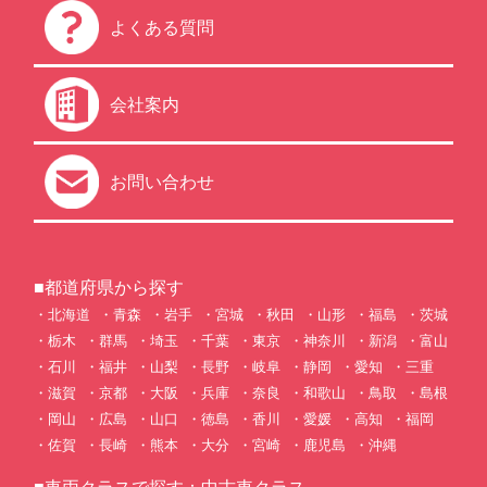
よくある質問
会社案内
お問い合わせ
■都道府県から探す
北海道
青森
岩手
宮城
秋田
山形
福島
茨城
栃木
群馬
埼玉
千葉
東京
神奈川
新潟
富山
石川
福井
山梨
長野
岐阜
静岡
愛知
三重
滋賀
京都
大阪
兵庫
奈良
和歌山
鳥取
島根
岡山
広島
山口
徳島
香川
愛媛
高知
福岡
佐賀
長崎
熊本
大分
宮崎
鹿児島
沖縄
■車両クラスで探す：中古車クラス