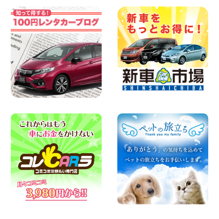
県 中川かの里店
100円レンタカー 中川かの里
2026年08月07日
☆ 夏休みクーポン登場!最大9,500円おト
ク! ☆ 鳥取県 鳥取青谷店
100円レンタカー 鳥取青谷
2026年08月07日
人気のハイエース!! 大阪府 寝屋川太間東
町店
100円レンタカー 寝屋川太間東町
2026年08月07日
夏季休暇のお知らせ 東京都 墨田両国店
100円レンタカー 墨田両国
2026年08月07日
夏季休暇のお知らせ 東京都 墨田文花店
100円レンタカー 墨田文花
2026年08月07日
お盆も休まず営業します! 神奈川県 横浜
旭南本宿町店
100円レンタカー 横浜旭南本宿町
2026年08月07日
お引越しに便利で最適!(禁煙車両) 香川県