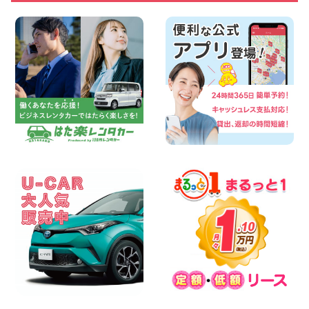
100円レンタカー 四日市インター
2026年08月08日
横浜弥生台店限定!!夏季特別キャンペーン
のお知らせ!! 神奈川県 横浜弥生台店
100円レンタカー 横浜弥生台
2026年08月08日
2026三河安城店お盆休みご連絡 愛知県
三河安城店
100円レンタカー 三河安城
2026年08月08日
☆ お盆特別乗り放題プラン ☆ 埼玉県 杉
戸店
100円レンタカー 杉戸
2026年08月07日
佐渡でのドライブは安全第一!交通事故に
ご注意ください 新潟県 佐渡空港店
100円レンタカー 佐渡空港
2026年08月07日
楽しい佐渡旅行を守るために!安全運転の
お願い 新潟県 両津店
100円レンタカー 両津
2026年08月07日
日産セレナが新入荷!!中川かの里店!! 愛知