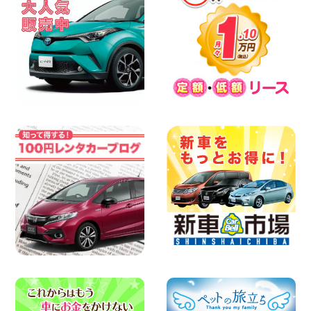
佐渡でのドライブは安全第一!交通事故に
ご注意ください 新潟県 佐渡空港店
100円レンタカー 佐渡空港
2026年08月07日
楽しい佐渡旅行を守るために!安全運転の
お願い 新潟県 両津店
100円レンタカー 両津
2026年08月07日
日産セレナが新入荷!!中川かの里店!! 愛知
県 中川かの里店
100円レンタカー 中川かの里
2026年08月07日
☆ 夏休みクーポン登場!最大9,500円おト
ク! ☆ 鳥取県 鳥取青谷店
100円レンタカー 鳥取青谷
2026年08月07日
人気のハイエース!! 大阪府 寝屋川太間東
町店
100円レンタカー 寝屋川太間東町
2026年08月07日
夏季休暇のお知らせ 東京都 墨田両国店
100円レンタカー 墨田両国
2026年08月07日