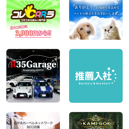
夏季休暇のお知らせ 東京都 墨田文花店
100円レンタカー 墨田文花
2026年08月07日
お盆も休まず営業します! 神奈川県 横浜
旭南本宿町店
100円レンタカー 横浜旭南本宿町
2026年08月07日
お引越しに便利で最適!(禁煙車両) 香川県
坂出川津店
100円レンタカー 坂出川津
2026年08月07日
【カーシェアのレンタカーが2台になりま
した!】 岐阜県 各務原那加店
100円レンタカー 各務原那加
2026年08月06日