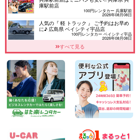
庫駅前店
100円レンタカー 兵庫駅前
2026年08月08日
人気の『 軽 トラック 』 ご予約はお早め
に♪ 広島県 ベイシティ宇品店
100円レンタカー ベイシティ宇品
2026年08月08日
★WRX 作業紹介★ 三重県 四日市インタ
すべて見る
ー店
100円レンタカー 四日市インター
2026年08月08日
横浜弥生台店限定!!夏季特別キャンペーン
のお知らせ!! 神奈川県 横浜弥生台店
100円レンタカー 横浜弥生台
2026年08月08日
2026三河安城店お盆休みご連絡 愛知県
三河安城店
100円レンタカー 三河安城
2026年08月08日
☆ お盆特別乗り放題プラン ☆ 埼玉県 杉
戸店
100円レンタカー 杉戸
2026年08月07日