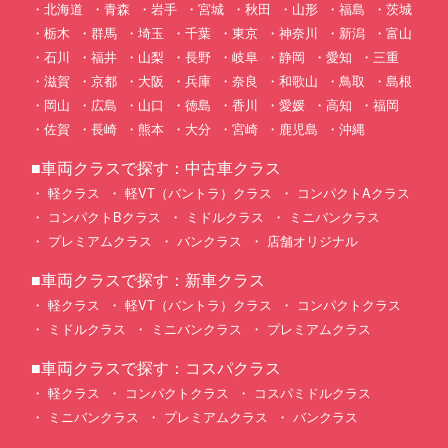
北海道
青森
岩手
宮城
秋田
山形
福島
茨城
栃木
群馬
埼玉
千葉
東京
神奈川
新潟
富山
石川
福井
山梨
長野
岐阜
静岡
愛知
三重
滋賀
京都
大阪
兵庫
奈良
和歌山
鳥取
島根
岡山
広島
山口
徳島
香川
愛媛
高知
福岡
佐賀
長崎
熊本
大分
宮崎
鹿児島
沖縄
■車両クラスで探す：中古車クラス
軽クラス
軽VT（バントラ）クラス
コンパクトAクラス
コンパクトBクラス
ミドルクラス
ミニバンクラス
プレミアムクラス
バンクラス
店舗オリジナル
■車両クラスで探す：新車クラス
軽クラス
軽VT（バントラ）クラス
コンパクトクラス
ミドルクラス
ミニバンクラス
プレミアムクラス
■車両クラスで探す：コスパクラス
軽クラス
コンパクトクラス
コスパミドルクラス
ミニバンクラス
プレミアムクラス
バンクラス