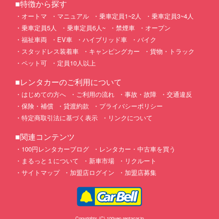
■特徴から探す
オートマ
マニュアル
乗車定員1~2人
乗車定員3~4人
乗車定員5人
乗車定員6人~
禁煙車
オープン
福祉車両
EV車
ハイブリッド車
バイク
スタッドレス装着車
キャンピングカー
貨物・トラック
ペット可
定員10人以上
■レンタカーのご利用について
はじめての方へ
ご利用の流れ
事故・故障
交通違反
保険・補償
貸渡約款
プライバシーポリシー
特定商取引法に基づく表示
リンクについて
■関連コンテンツ
100円レンタカーブログ
レンタカー・中古車を買う
まるっと１について
新車市場
リクルート
サイトマップ
加盟店ログイン
加盟店募集
Copyrights (C) 100yen-rentacar.jp