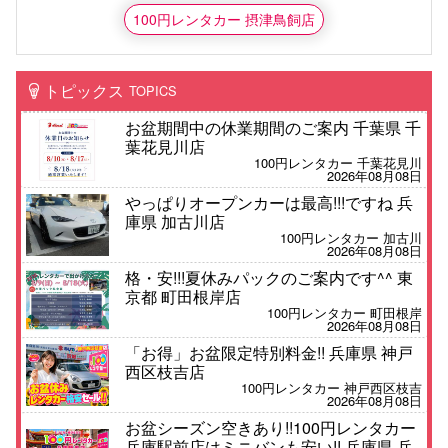
100円レンタカー 摂津鳥飼店
トピックス
TOPICS
お盆期間中の休業期間のご案内 千葉県 千
葉花見川店
100円レンタカー 千葉花見川
2026年08月08日
やっぱりオープンカーは最高!!!ですね 兵
庫県 加古川店
100円レンタカー 加古川
2026年08月08日
格・安!!!夏休みパックのご案内です^^ 東
京都 町田根岸店
100円レンタカー 町田根岸
2026年08月08日
「お得」お盆限定特別料金!! 兵庫県 神戸
西区枝吉店
100円レンタカー 神戸西区枝吉
2026年08月08日
お盆シーズン空きあり!!100円レンタカー
兵庫駅前店はミニバンも安い!! 兵庫県 兵