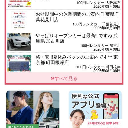
100円レンタカー 大阪高石
2026年08月09日
お盆期間中の休業期間のご案内 千葉県 千
葉花見川店
100円レンタカー 千葉花見川
2026年08月08日
やっぱりオープンカーは最高!!!ですね 兵
庫県 加古川店
100円レンタカー 加古川
2026年08月08日
格・安!!!夏休みパックのご案内です^^ 東
京都 町田根岸店
100円レンタカー 町田根岸
2026年08月08日
「お得」お盆限定特別料金!! 兵庫県 神戸
すべて見る
西区枝吉店
100円レンタカー 神戸西区枝吉
2026年08月08日
お盆シーズン空きあり!!100円レンタカー
兵庫駅前店はミニバンも安い!! 兵庫県 兵
庫駅前店
100円レンタカー 兵庫駅前
2026年08月08日
人気の『 軽 トラック 』 ご予約はお早め