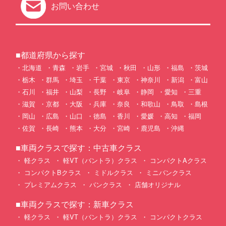
お問い合わせ
■都道府県から探す
北海道
青森
岩手
宮城
秋田
山形
福島
茨城
栃木
群馬
埼玉
千葉
東京
神奈川
新潟
富山
石川
福井
山梨
長野
岐阜
静岡
愛知
三重
滋賀
京都
大阪
兵庫
奈良
和歌山
鳥取
島根
岡山
広島
山口
徳島
香川
愛媛
高知
福岡
佐賀
長崎
熊本
大分
宮崎
鹿児島
沖縄
■車両クラスで探す：中古車クラス
軽クラス
軽VT（バントラ）クラス
コンパクトAクラス
コンパクトBクラス
ミドルクラス
ミニバンクラス
プレミアムクラス
バンクラス
店舗オリジナル
■車両クラスで探す：新車クラス
軽クラス
軽VT（バントラ）クラス
コンパクトクラス