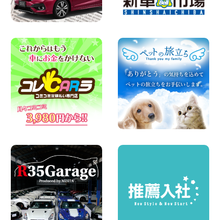
お願い 新潟県 両津店
100円レンタカー 両津
2026年08月07日
日産セレナが新入荷!!中川かの里店!! 愛知
県 中川かの里店
100円レンタカー 中川かの里
2026年08月07日
☆ 夏休みクーポン登場!最大9,500円おト
ク! ☆ 鳥取県 鳥取青谷店
100円レンタカー 鳥取青谷
2026年08月07日
夏季休暇のお知らせ 東京都 墨田両国店
100円レンタカー 墨田両国
2026年08月07日
夏季休暇のお知らせ 東京都 墨田文花店
100円レンタカー 墨田文花
2026年08月07日
お盆も休まず営業します! 神奈川県 横浜
旭南本宿町店
100円レンタカー 横浜旭南本宿町
2026年08月07日