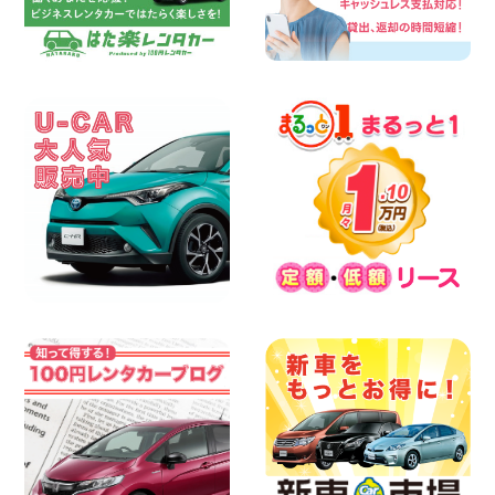
に♪ 広島県 ベイシティ宇品店
100円レンタカー ベイシティ宇品
2026年08月08日
★WRX 作業紹介★ 三重県 四日市インタ
ー店
100円レンタカー 四日市インター
2026年08月08日
横浜弥生台店限定!!夏季特別キャンペーン
のお知らせ!! 神奈川県 横浜弥生台店
100円レンタカー 横浜弥生台
2026年08月08日
2026三河安城店お盆休みご連絡 愛知県
三河安城店
100円レンタカー 三河安城
2026年08月08日
☆ お盆特別乗り放題プラン ☆ 埼玉県 杉
戸店
100円レンタカー 杉戸
2026年08月07日
佐渡でのドライブは安全第一!交通事故に
ご注意ください 新潟県 佐渡空港店
100円レンタカー 佐渡空港
2026年08月07日
楽しい佐渡旅行を守るために!安全運転の