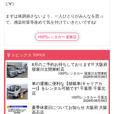
(;’∀’)
まずは体調崩さないよう、一人ひとりがみんなを思っ
て、感染対策等改めて気を付けていきたいですね!
100円レンタカー 若狭店
トピックス
TOPICS
8月のご予約お待ちしております!!! 大阪府
寝屋川太間東町店
100円レンタカー 寝屋川太間東町
2026年08月09日
車の運搬に便利な【積載車(キャリアカ
ー)】をレンタル可能です! 千葉県 千葉北
店
100円レンタカー 千葉北
2026年08月09日
夏季休業日についてお知らせ 大阪府 大阪
高石店