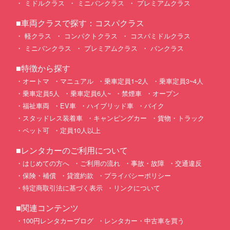
ミドルクラス
ミニバンクラス
プレミアムクラス
■車両クラスで探す：コスパクラス
軽クラス
コンパクトクラス
コスパミドルクラス
ミニバンクラス
プレミアムクラス
バンクラス
■特徴から探す
オートマ
マニュアル
乗車定員1~2人
乗車定員3~4人
乗車定員5人
乗車定員6人~
禁煙車
オープン
福祉車両
EV車
ハイブリッド車
バイク
スタッドレス装着車
キャンピングカー
貨物・トラック
ペット可
定員10人以上
■レンタカーのご利用について
はじめての方へ
ご利用の流れ
事故・故障
交通違反
保険・補償
貸渡約款
プライバシーポリシー
特定商取引法に基づく表示
リンクについて
■関連コンテンツ
100円レンタカーブログ
レンタカー・中古車を買う