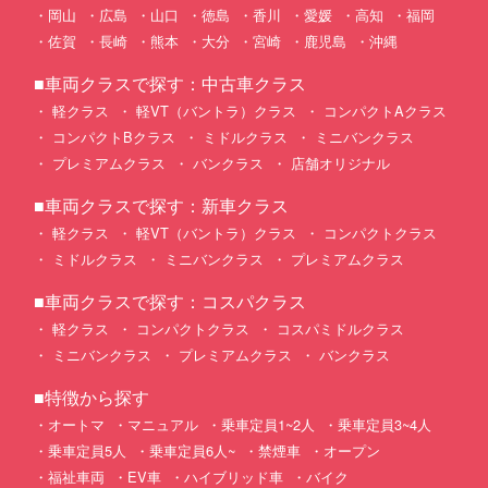
岡山
広島
山口
徳島
香川
愛媛
高知
福岡
佐賀
長崎
熊本
大分
宮崎
鹿児島
沖縄
■車両クラスで探す：中古車クラス
軽クラス
軽VT（バントラ）クラス
コンパクトAクラス
コンパクトBクラス
ミドルクラス
ミニバンクラス
プレミアムクラス
バンクラス
店舗オリジナル
■車両クラスで探す：新車クラス
軽クラス
軽VT（バントラ）クラス
コンパクトクラス
ミドルクラス
ミニバンクラス
プレミアムクラス
■車両クラスで探す：コスパクラス
軽クラス
コンパクトクラス
コスパミドルクラス
ミニバンクラス
プレミアムクラス
バンクラス
■特徴から探す
オートマ
マニュアル
乗車定員1~2人
乗車定員3~4人
乗車定員5人
乗車定員6人~
禁煙車
オープン
福祉車両
EV車
ハイブリッド車
バイク