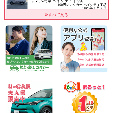
に♪ 広島県 ベイシティ宇品店
100円レンタカー ベイシティ宇品
2026年08月08日
★WRX 作業紹介★ 三重県 四日市インタ
すべて見る
ー店
100円レンタカー 四日市インター
2026年08月08日
横浜弥生台店限定!!夏季特別キャンペーン
のお知らせ!! 神奈川県 横浜弥生台店
100円レンタカー 横浜弥生台
2026年08月08日
2026三河安城店お盆休みご連絡 愛知県
三河安城店
100円レンタカー 三河安城
2026年08月08日
☆ お盆特別乗り放題プラン ☆ 埼玉県 杉
戸店
100円レンタカー 杉戸
2026年08月07日
佐渡でのドライブは安全第一!交通事故に
ご注意ください 新潟県 佐渡空港店
100円レンタカー 佐渡空港
2026年08月07日
楽しい佐渡旅行を守るために!安全運転の