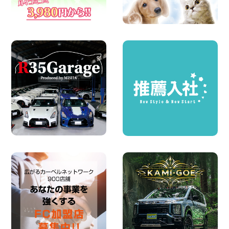
旭南本宿町店
100円レンタカー 横浜旭南本宿町
2026年08月07日
お引越しに便利で最適!(禁煙車両) 香川県
坂出川津店
100円レンタカー 坂出川津
2026年08月07日
【カーシェアのレンタカーが2台になりま
した!】 岐阜県 各務原那加店
100円レンタカー 各務原那加
2026年08月06日