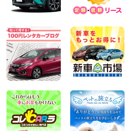
お願い 新潟県 両津店
100円レンタカー 両津
2026年08月07日
日産セレナが新入荷!!中川かの里店!! 愛知
県 中川かの里店
100円レンタカー 中川かの里
2026年08月07日
☆ 夏休みクーポン登場!最大9,500円おト
ク! ☆ 鳥取県 鳥取青谷店
100円レンタカー 鳥取青谷
2026年08月07日
人気のハイエース!! 大阪府 寝屋川太間東
町店
100円レンタカー 寝屋川太間東町
2026年08月07日
夏季休暇のお知らせ 東京都 墨田両国店
100円レンタカー 墨田両国
2026年08月07日
夏季休暇のお知らせ 東京都 墨田文花店
100円レンタカー 墨田文花
2026年08月07日
お盆も休まず営業します! 神奈川県 横浜