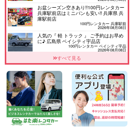
お盆シーズン空きあり!!100円レンタカー
兵庫駅前店はミニバンも安い!! 兵庫県 兵
庫駅前店
100円レンタカー 兵庫駅前
2026年08月08日
人気の『 軽 トラック 』 ご予約はお早め
に♪ 広島県 ベイシティ宇品店
100円レンタカー ベイシティ宇品
2026年08月08日
★WRX 作業紹介★ 三重県 四日市インタ
すべて見る
ー店
100円レンタカー 四日市インター
2026年08月08日
横浜弥生台店限定!!夏季特別キャンペーン
のお知らせ!! 神奈川県 横浜弥生台店
100円レンタカー 横浜弥生台
2026年08月08日
2026三河安城店お盆休みご連絡 愛知県
三河安城店
100円レンタカー 三河安城
2026年08月08日
☆ お盆特別乗り放題プラン ☆ 埼玉県 杉
戸店