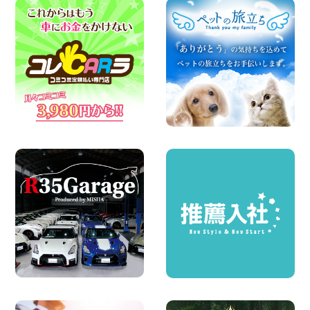
2026年08月07日
夏季休暇のお知らせ 東京都 墨田文花店
100円レンタカー 墨田文花
2026年08月07日
お盆も休まず営業します! 神奈川県 横浜
旭南本宿町店
100円レンタカー 横浜旭南本宿町
2026年08月07日
お引越しに便利で最適!(禁煙車両) 香川県
坂出川津店
100円レンタカー 坂出川津
2026年08月07日
【カーシェアのレンタカーが2台になりま
した!】 岐阜県 各務原那加店
100円レンタカー 各務原那加
2026年08月06日