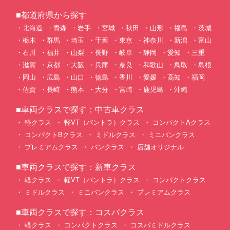
■都道府県から探す
北海道
青森
岩手
宮城
秋田
山形
福島
茨城
栃木
群馬
埼玉
千葉
東京
神奈川
新潟
富山
石川
福井
山梨
長野
岐阜
静岡
愛知
三重
滋賀
京都
大阪
兵庫
奈良
和歌山
鳥取
島根
岡山
広島
山口
徳島
香川
愛媛
高知
福岡
佐賀
長崎
熊本
大分
宮崎
鹿児島
沖縄
■車両クラスで探す：中古車クラス
軽クラス
軽VT（バントラ）クラス
コンパクトAクラス
コンパクトBクラス
ミドルクラス
ミニバンクラス
プレミアムクラス
バンクラス
店舗オリジナル
■車両クラスで探す：新車クラス
軽クラス
軽VT（バントラ）クラス
コンパクトクラス
ミドルクラス
ミニバンクラス
プレミアムクラス
■車両クラスで探す：コスパクラス
軽クラス
コンパクトクラス
コスパミドルクラス