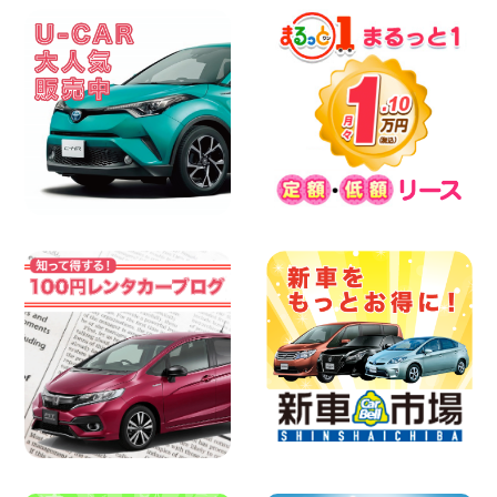
100円レンタカー 杉戸
2026年08月07日
佐渡でのドライブは安全第一!交通事故に
ご注意ください 新潟県 佐渡空港店
100円レンタカー 佐渡空港
2026年08月07日
楽しい佐渡旅行を守るために!安全運転の
お願い 新潟県 両津店
100円レンタカー 両津
2026年08月07日
日産セレナが新入荷!!中川かの里店!! 愛知
県 中川かの里店
100円レンタカー 中川かの里
2026年08月07日
☆ 夏休みクーポン登場!最大9,500円おト
ク! ☆ 鳥取県 鳥取青谷店
100円レンタカー 鳥取青谷
2026年08月07日
人気のハイエース!! 大阪府 寝屋川太間東
町店
100円レンタカー 寝屋川太間東町
2026年08月07日
夏季休暇のお知らせ 東京都 墨田両国店
100円レンタカー 墨田両国