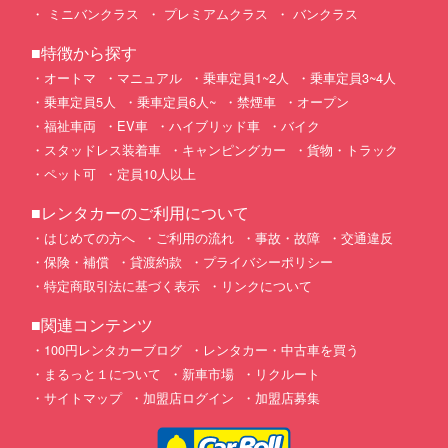
ミニバンクラス
プレミアムクラス
バンクラス
■特徴から探す
オートマ
マニュアル
乗車定員1~2人
乗車定員3~4人
乗車定員5人
乗車定員6人~
禁煙車
オープン
福祉車両
EV車
ハイブリッド車
バイク
スタッドレス装着車
キャンピングカー
貨物・トラック
ペット可
定員10人以上
■レンタカーのご利用について
はじめての方へ
ご利用の流れ
事故・故障
交通違反
保険・補償
貸渡約款
プライバシーポリシー
特定商取引法に基づく表示
リンクについて
■関連コンテンツ
100円レンタカーブログ
レンタカー・中古車を買う
まるっと１について
新車市場
リクルート
サイトマップ
加盟店ログイン
加盟店募集