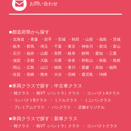
お問い合わせ
■都道府県から探す
北海道
青森
岩手
宮城
秋田
山形
福島
茨城
栃木
群馬
埼玉
千葉
東京
神奈川
新潟
富山
石川
福井
山梨
長野
岐阜
静岡
愛知
三重
滋賀
京都
大阪
兵庫
奈良
和歌山
鳥取
島根
岡山
広島
山口
徳島
香川
愛媛
高知
福岡
佐賀
長崎
熊本
大分
宮崎
鹿児島
沖縄
■車両クラスで探す：中古車クラス
軽クラス
軽VT（バントラ）クラス
コンパクトAクラス
コンパクトBクラス
ミドルクラス
ミニバンクラス
プレミアムクラス
バンクラス
店舗オリジナル
■車両クラスで探す：新車クラス
軽クラス
軽VT（バントラ）クラス
コンパクトクラス