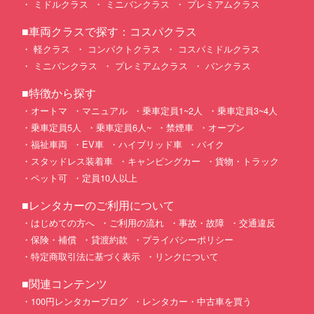
ミドルクラス
ミニバンクラス
プレミアムクラス
■車両クラスで探す：コスパクラス
軽クラス
コンパクトクラス
コスパミドルクラス
ミニバンクラス
プレミアムクラス
バンクラス
■特徴から探す
オートマ
マニュアル
乗車定員1~2人
乗車定員3~4人
乗車定員5人
乗車定員6人~
禁煙車
オープン
福祉車両
EV車
ハイブリッド車
バイク
スタッドレス装着車
キャンピングカー
貨物・トラック
ペット可
定員10人以上
■レンタカーのご利用について
はじめての方へ
ご利用の流れ
事故・故障
交通違反
保険・補償
貸渡約款
プライバシーポリシー
特定商取引法に基づく表示
リンクについて
■関連コンテンツ
100円レンタカーブログ
レンタカー・中古車を買う