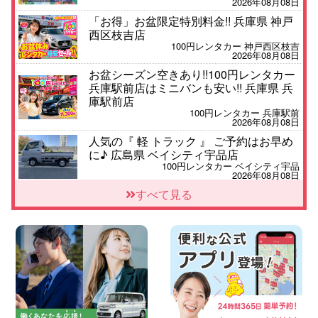
2026年08月08日
「お得」お盆限定特別料金!! 兵庫県 神戸
西区枝吉店
100円レンタカー 神戸西区枝吉
2026年08月08日
お盆シーズン空きあり!!100円レンタカー
兵庫駅前店はミニバンも安い!! 兵庫県 兵
庫駅前店
100円レンタカー 兵庫駅前
2026年08月08日
人気の『 軽 トラック 』 ご予約はお早め
に♪ 広島県 ベイシティ宇品店
100円レンタカー ベイシティ宇品
2026年08月08日
★WRX 作業紹介★ 三重県 四日市インタ
すべて見る
ー店
100円レンタカー 四日市インター
2026年08月08日
横浜弥生台店限定!!夏季特別キャンペーン
のお知らせ!! 神奈川県 横浜弥生台店
100円レンタカー 横浜弥生台
2026年08月08日
2026三河安城店お盆休みご連絡 愛知県
三河安城店