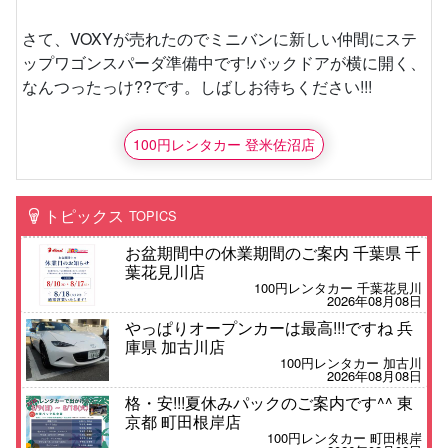
さて、VOXYが売れたのでミニバンに新しい仲間にステ
ップワゴンスパーダ準備中です!バックドアが横に開く、
なんつったっけ??です。しばしお待ちください!!!
100円レンタカー 登米佐沼店
トピックス
TOPICS
お盆期間中の休業期間のご案内 千葉県 千
葉花見川店
100円レンタカー 千葉花見川
2026年08月08日
やっぱりオープンカーは最高!!!ですね 兵
庫県 加古川店
100円レンタカー 加古川
2026年08月08日
格・安!!!夏休みパックのご案内です^^ 東
京都 町田根岸店
100円レンタカー 町田根岸