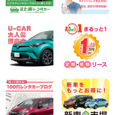
100円レンタカー 三河安城
2026年08月08日
☆ お盆特別乗り放題プラン ☆ 埼玉県 杉
戸店
100円レンタカー 杉戸
2026年08月07日
佐渡でのドライブは安全第一!交通事故に
ご注意ください 新潟県 佐渡空港店
100円レンタカー 佐渡空港
2026年08月07日
楽しい佐渡旅行を守るために!安全運転の
お願い 新潟県 両津店
100円レンタカー 両津
2026年08月07日
日産セレナが新入荷!!中川かの里店!! 愛知
県 中川かの里店
100円レンタカー 中川かの里
2026年08月07日
☆ 夏休みクーポン登場!最大9,500円おト
ク! ☆ 鳥取県 鳥取青谷店
100円レンタカー 鳥取青谷
2026年08月07日
人気のハイエース!! 大阪府 寝屋川太間東
町店