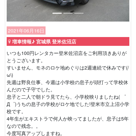
2021年06月16日
増車情報♪ 宮城県 登米佐沼店
いつも100円レンタカー登米佐沼店をご利用頂きありが
とうございます。
すいません、モネのロケ地めぐりは2週連続で休みです(/
ω\)
先週は野良仕事、今週は小学校の息子が頭打って学校休
んだので子守でした。
息子と二人で朝ドラ見てたら、小学校映りましたね( ゜
Д゜)うちの息子の学校がロケ地でした!登米市立上沼小学
校です。
4年生がエキストラで何人か映ってましたが、息子は5年
なので残念。。
今度写真アップしますね。