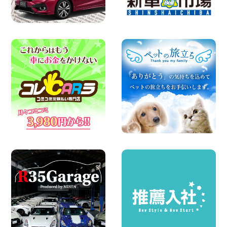
100円レンタカー 寝屋川太間東町
2026年08月07日
夏季休暇のお知らせ 東京都 墨田両国店
100円レンタカー 墨田両国
2026年08月07日
夏季休暇のお知らせ 東京都 墨田文花店
100円レンタカー 墨田文花
2026年08月07日
お盆も休まず営業します! 神奈川県 横浜
旭南本宿町店
100円レンタカー 横浜旭南本宿町
2026年08月07日
お引越しに便利で最適!(禁煙車両) 香川県
坂出川津店
100円レンタカー 坂出川津
2026年08月07日
【カーシェアのレンタカーが2台になりま
した!】 岐阜県 各務原那加店
100円レンタカー 各務原那加
2026年08月06日