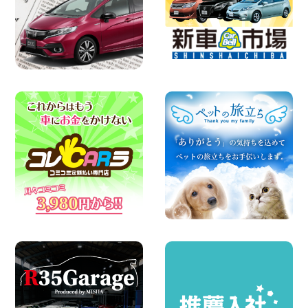
100円レンタカー 佐渡空港
2026年08月07日
楽しい佐渡旅行を守るために!安全運転の
お願い 新潟県 両津店
100円レンタカー 両津
2026年08月07日
日産セレナが新入荷!!中川かの里店!! 愛知
県 中川かの里店
100円レンタカー 中川かの里
2026年08月07日
☆ 夏休みクーポン登場!最大9,500円おト
ク! ☆ 鳥取県 鳥取青谷店
100円レンタカー 鳥取青谷
2026年08月07日
夏季休暇のお知らせ 東京都 墨田両国店
100円レンタカー 墨田両国
2026年08月07日
夏季休暇のお知らせ 東京都 墨田文花店
100円レンタカー 墨田文花
2026年08月07日
お盆も休まず営業します! 神奈川県 横浜
旭南本宿町店