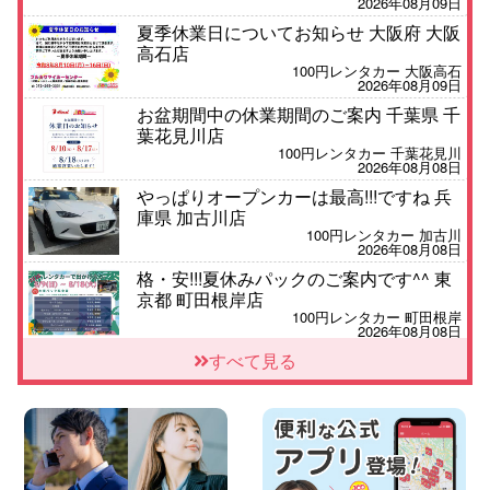
2026年08月09日
夏季休業日についてお知らせ 大阪府 大阪
高石店
100円レンタカー 大阪高石
2026年08月09日
お盆期間中の休業期間のご案内 千葉県 千
葉花見川店
100円レンタカー 千葉花見川
2026年08月08日
やっぱりオープンカーは最高!!!ですね 兵
庫県 加古川店
100円レンタカー 加古川
2026年08月08日
格・安!!!夏休みパックのご案内です^^ 東
京都 町田根岸店
100円レンタカー 町田根岸
2026年08月08日
「お得」お盆限定特別料金!! 兵庫県 神戸
すべて見る
西区枝吉店
100円レンタカー 神戸西区枝吉
2026年08月08日
お盆シーズン空きあり!!100円レンタカー
兵庫駅前店はミニバンも安い!! 兵庫県 兵
庫駅前店