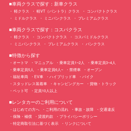
■車両クラスで探す：新車クラス
軽クラス
軽VT（バントラ）クラス
コンパクトクラス
ミドルクラス
ミニバンクラス
プレミアムクラス
■車両クラスで探す：コスパクラス
軽クラス
コンパクトクラス
コスパミドルクラス
ミニバンクラス
プレミアムクラス
バンクラス
■特徴から探す
オートマ
マニュアル
乗車定員1~2人
乗車定員3~4人
乗車定員5人
乗車定員6人~
禁煙車
オープン
福祉車両
EV車
ハイブリッド車
バイク
スタッドレス装着車
キャンピングカー
貨物・トラック
ペット可
定員10人以上
■レンタカーのご利用について
はじめての方へ
ご利用の流れ
事故・故障
交通違反
保険・補償
貸渡約款
プライバシーポリシー
特定商取引法に基づく表示
リンクについて