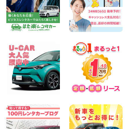
100円レンタカー 兵庫駅前
2026年08月08日
人気の『 軽 トラック 』 ご予約はお早め
に♪ 広島県 ベイシティ宇品店
100円レンタカー ベイシティ宇品
2026年08月08日
★WRX 作業紹介★ 三重県 四日市インタ
ー店
100円レンタカー 四日市インター
2026年08月08日
横浜弥生台店限定!!夏季特別キャンペーン
のお知らせ!! 神奈川県 横浜弥生台店
100円レンタカー 横浜弥生台
2026年08月08日
2026三河安城店お盆休みご連絡 愛知県
三河安城店
100円レンタカー 三河安城
2026年08月08日
☆ お盆特別乗り放題プラン ☆ 埼玉県 杉
戸店
100円レンタカー 杉戸
2026年08月07日
佐渡でのドライブは安全第一!交通事故に
ご注意ください 新潟県 佐渡空港店