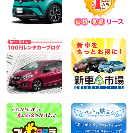
8月 お盆休みのお知らせ 広島県 ベイシテ
ィ宇品店
100円レンタカー ベイシティ宇品
2026年08月07日
横浜弥生台店限定!!夏季特別キャンペーン
のお知らせ!! 神奈川県 横浜弥生台店
100円レンタカー 横浜弥生台
2026年08月07日
お盆も休まず営業します! 神奈川県 横浜
旭南本宿町店
100円レンタカー 横浜旭南本宿町
2026年08月07日
お引越しに便利で最適!(禁煙車両) 香川県
坂出川津店
100円レンタカー 坂出川津
2026年08月07日
【カーシェアのレンタカーが2台になりま
した!】 岐阜県 各務原那加店
100円レンタカー 各務原那加
2026年08月06日
空き有ります!!コンパクトSUV 軽 ミニバ
ン 軽トラ 車種多数!!関東圏必見♪ 東京都
町田根岸店