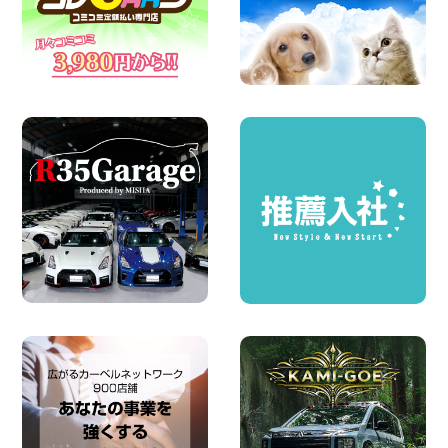
100円レンタカー 町田根岸
2026年08月06日
体調崩してませんか?? 兵庫県 加古川店
100円レンタカー 加古川
2026年08月06日
ハイエースワゴンGL!!クルーズコントロ
ールが付いている〜!! 福島県 福島笹木野
店
100円レンタカー 福島笹木野
2026年08月05日
※※超格安日額5,800円※※荷物運びに最適
の軽バンのレンタカー!! 出雲ドーム前店
島根県 出雲ドーム前店
100円レンタカー 出雲ドーム前
2026年08月05日