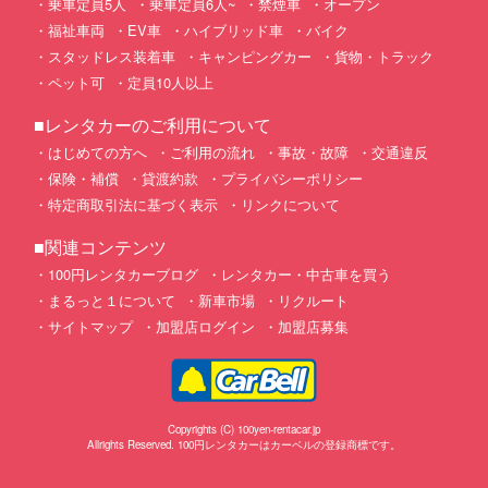
乗車定員5人
乗車定員6人~
禁煙車
オープン
福祉車両
EV車
ハイブリッド車
バイク
スタッドレス装着車
キャンピングカー
貨物・トラック
ペット可
定員10人以上
■レンタカーのご利用について
はじめての方へ
ご利用の流れ
事故・故障
交通違反
保険・補償
貸渡約款
プライバシーポリシー
特定商取引法に基づく表示
リンクについて
■関連コンテンツ
100円レンタカーブログ
レンタカー・中古車を買う
まるっと１について
新車市場
リクルート
サイトマップ
加盟店ログイン
加盟店募集
Copyrights (C) 100yen-rentacar.jp
Allrights Reserved. 100円レンタカーはカーベルの登録商標です。