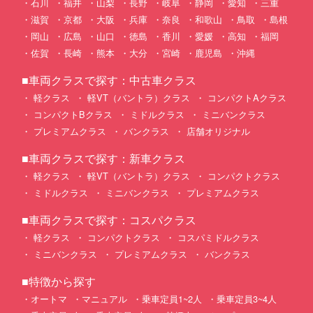
石川
福井
山梨
長野
岐阜
静岡
愛知
三重
滋賀
京都
大阪
兵庫
奈良
和歌山
鳥取
島根
岡山
広島
山口
徳島
香川
愛媛
高知
福岡
佐賀
長崎
熊本
大分
宮崎
鹿児島
沖縄
■車両クラスで探す：中古車クラス
軽クラス
軽VT（バントラ）クラス
コンパクトAクラス
コンパクトBクラス
ミドルクラス
ミニバンクラス
プレミアムクラス
バンクラス
店舗オリジナル
■車両クラスで探す：新車クラス
軽クラス
軽VT（バントラ）クラス
コンパクトクラス
ミドルクラス
ミニバンクラス
プレミアムクラス
■車両クラスで探す：コスパクラス
軽クラス
コンパクトクラス
コスパミドルクラス
ミニバンクラス
プレミアムクラス
バンクラス
■特徴から探す
オートマ
マニュアル
乗車定員1~2人
乗車定員3~4人