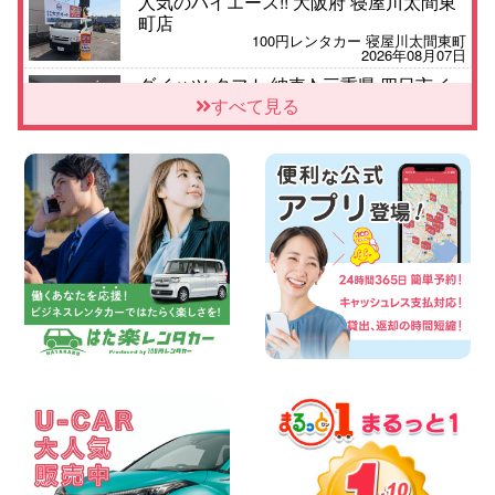
人気のハイエース!! 大阪府 寝屋川太間東
町店
100円レンタカー 寝屋川太間東町
2026年08月07日
ダイハツ タフト 納車♪ 三重県 四日市イ
ンター店
すべて見る
100円レンタカー 四日市インター
2026年08月07日
夏季休暇のお知らせ 東京都 墨田両国店
100円レンタカー 墨田両国
2026年08月07日
三河安城店 8月後半のレンタカー予約は
お早めに♪ルーミーご予約受付中です! 愛
知県 三河安城店
100円レンタカー 三河安城
2026年08月07日
お盆シーズン空きあり!!100円レンタカー
兵庫駅前店OPEN!! 兵庫県 兵庫駅前店
100円レンタカー 兵庫駅前
2026年08月07日
夏季休暇のお知らせ 東京都 墨田文花店
100円レンタカー 墨田文花
2026年08月07日