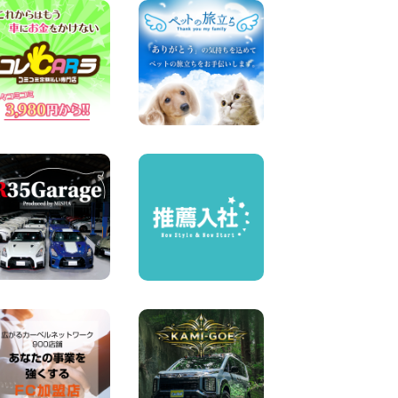
奈川県 横浜弥生台店
100円レンタカー 横浜弥生台
2026年08月07日
お盆も休まず営業します! 神
奈川県 横浜旭南本宿町店
100円レンタカー 横浜旭南本宿町
2026年08月07日
お引越しに便利で最適!(禁煙
車両) 香川県 坂出川津店
100円レンタカー 坂出川津
2026年08月07日
【カーシェアのレンタカーが
2台になりました!】 岐阜県 各
務原那加店
100円レンタカー 各務原那加
2026年08月06日
空き有ります!!コンパクト
SUV 軽 ミニバン 軽トラ 車種
多数!!関東圏必見♪ 東京都 町
田根岸店
100円レンタカー 町田根岸
2026年08月06日
体調崩してませんか?? 兵庫県
加古川店