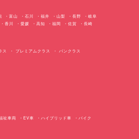
潟
富山
石川
福井
山梨
長野
岐阜
香川
愛媛
高知
福岡
佐賀
長崎
ラス
プレミアムクラス
バンクラス
ス
福祉車両
EV車
ハイブリッド車
バイク