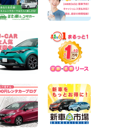
墨田両国店
100円レンタカー 墨田両国
2026年08月07日
三河安城店 8月後半のレンタ
カー予約はお早めに♪ルーミ
ーご予約受付中です! 愛知県
三河安城店
100円レンタカー 三河安城
2026年08月07日
お盆シーズン空きあり!!100円
レンタカー兵庫駅前店OPEN!!
兵庫県 兵庫駅前店
100円レンタカー 兵庫駅前
2026年08月07日
夏季休暇のお知らせ 東京都
墨田文花店
100円レンタカー 墨田文花
2026年08月07日
8月 お盆休みのお知らせ 広島
県 ベイシティ宇品店
100円レンタカー ベイシティ宇品
2026年08月07日
横浜弥生台店限定!!夏季特別
キャンペーンのお知らせ!! 神