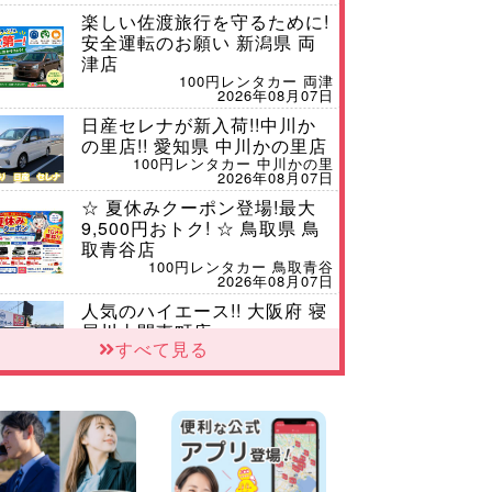
楽しい佐渡旅行を守るために!
安全運転のお願い 新潟県 両
津店
100円レンタカー 両津
2026年08月07日
日産セレナが新入荷!!中川か
の里店!! 愛知県 中川かの里店
100円レンタカー 中川かの里
2026年08月07日
☆ 夏休みクーポン登場!最大
9,500円おトク! ☆ 鳥取県 鳥
取青谷店
100円レンタカー 鳥取青谷
2026年08月07日
人気のハイエース!! 大阪府 寝
屋川太間東町店
すべて見る
100円レンタカー 寝屋川太間東町
2026年08月07日
ダイハツ タフト 納車♪ 三重
県 四日市インター店
100円レンタカー 四日市インター
2026年08月07日
夏季休暇のお知らせ 東京都