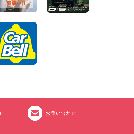
100円レンタカー 加古川
2026年08月06日
ハイエースワゴンGL!!クルー
ズコントロールが付いてい
る〜!! 福島県 福島笹木野店
100円レンタカー 福島笹木野
2026年08月05日
※※超格安日額5,800円※※荷物
運びに最適の軽バンのレンタ
カー!! 出雲ドーム前店 島根県
出雲ドーム前店
100円レンタカー 出雲ドーム前
2026年08月05日
内
お問い合わせ