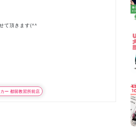
て頂きます(^^ゞ
タカー 都留教習所前店