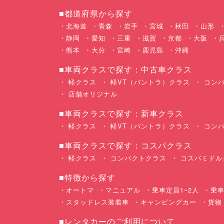
■都道府県から探す
北海道
青森
岩手
宮城
秋田
山形
静岡
愛知
三重
滋賀
京都
大阪
熊本
大分
宮崎
鹿児島
沖縄
■車両クラスで探す：中古車クラス
軽クラス
軽VT（バントラ）クラス
コンパ
店舗オリジナル
■車両クラスで探す：新車クラス
軽クラス
軽VT（バントラ）クラス
コンパ
■車両クラスで探す：コスパクラス
軽クラス
コンパクトクラス
コスパミドル
■特徴から探す
オートマ
マニュアル
乗車定員1~2人
乗車
スタッドレス装着車
キャンピングカー
貨物
■レンタカーのご利用について