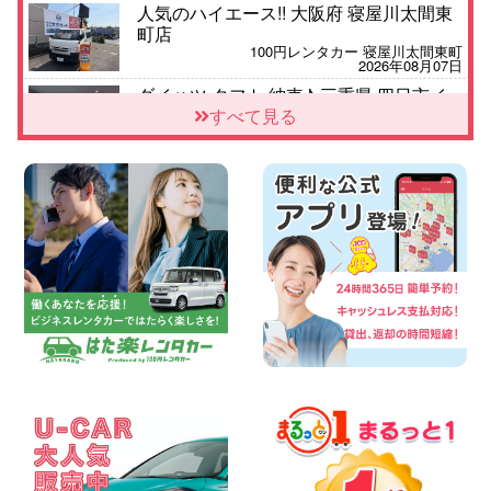
人気のハイエース!! 大阪府 寝屋川太間東
町店
100円レンタカー 寝屋川太間東町
2026年08月07日
ダイハツ タフト 納車♪ 三重県 四日市イ
ンター店
すべて見る
100円レンタカー 四日市インター
2026年08月07日
夏季休暇のお知らせ 東京都 墨田両国店
100円レンタカー 墨田両国
2026年08月07日
三河安城店 8月後半のレンタカー予約は
お早めに♪ルーミーご予約受付中です! 愛
知県 三河安城店
100円レンタカー 三河安城
2026年08月07日
お盆シーズン空きあり!!100円レンタカー
兵庫駅前店OPEN!! 兵庫県 兵庫駅前店
100円レンタカー 兵庫駅前
2026年08月07日
夏季休暇のお知らせ 東京都 墨田文花店
100円レンタカー 墨田文花