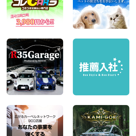
100円レンタカー 町田根岸
2026年08月06日
体調崩してませんか?? 兵庫県 加古川店
100円レンタカー 加古川
2026年08月06日
ハイエースワゴンGL!!クルーズコントロ
ールが付いている〜!! 福島県 福島笹木野
店
100円レンタカー 福島笹木野
2026年08月05日
※※超格安日額5,800円※※荷物運びに最適
の軽バンのレンタカー!! 出雲ドーム前店
島根県 出雲ドーム前店
100円レンタカー 出雲ドーム前
2026年08月05日