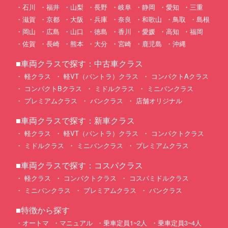
石川
福井
山梨
長野
岐阜
静岡
愛知
三重
滋賀
京都
大阪
兵庫
奈良
和歌山
鳥取
島根
岡山
広島
山口
徳島
香川
愛媛
高知
福岡
佐賀
長崎
熊本
大分
宮崎
鹿児島
沖縄
■車両クラスで探す：中古車クラス
軽クラス
軽VT（バントラ）クラス
コンパクトAクラス
コンパクトBクラス
ミドルクラス
ミニバンクラス
プレミアムクラス
バンクラス
店舗オリジナル
■車両クラスで探す：新車クラス
軽クラス
軽VT（バントラ）クラス
コンパクトクラス
ミドルクラス
ミニバンクラス
プレミアムクラス
■車両クラスで探す：コスパクラス
軽クラス
コンパクトクラス
コスパミドルクラス
ミニバンクラス
プレミアムクラス
バンクラス
■特徴から探す
オートマ
マニュアル
乗車定員1~2人
乗車定員3~4人