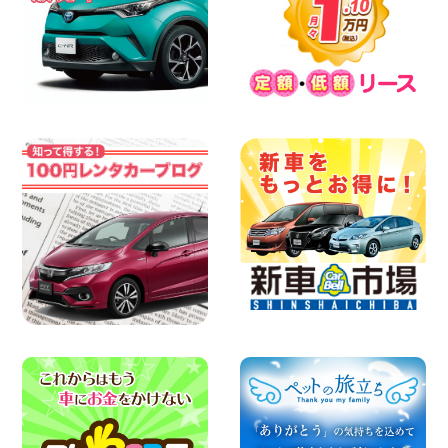
2026年08月07日
8月 お盆休みのお知らせ 広島県 ベイシテ
ィ宇品店
100円レンタカー ベイシティ宇品
2026年08月07日
横浜弥生台店限定!!夏季特別キャンペーン
のお知らせ!! 神奈川県 横浜弥生台店
100円レンタカー 横浜弥生台
2026年08月07日
お盆も休まず営業します! 神奈川県 横浜
旭南本宿町店
100円レンタカー 横浜旭南本宿町
2026年08月07日
お引越しに便利で最適!(禁煙車両) 香川県
坂出川津店
100円レンタカー 坂出川津
2026年08月07日
【カーシェアのレンタカーが2台になりま
した!】 岐阜県 各務原那加店
100円レンタカー 各務原那加
2026年08月06日
空き有ります!!コンパクトSUV 軽 ミニバ
ン 軽トラ 車種多数!!関東圏必見♪ 東京都
町田根岸店