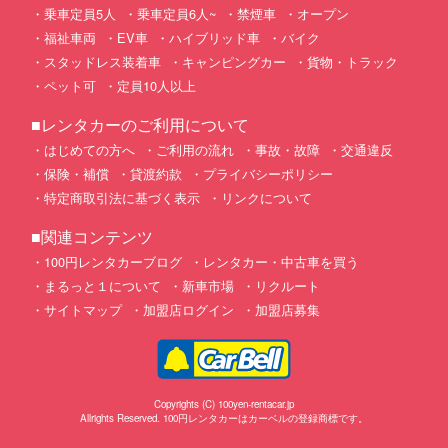
乗車定員5人
乗車定員6人~
禁煙車
オープン
福祉車両
EV車
ハイブリッド車
バイク
スタッドレス装着車
キャンピングカー
貨物・トラック
ペット可
定員10人以上
■レンタカーのご利用について
はじめての方へ
ご利用の流れ
事故・故障
交通違反
保険・補償
貸渡約款
プライバシーポリシー
特定商取引法に基づく表示
リンクについて
■関連コンテンツ
100円レンタカーブログ
レンタカー・中古車を買う
まるっと１について
新車市場
リクルート
サイトマップ
加盟店ログイン
加盟店募集
Copyrights (C) 100yen-rentacar.jp
Allrights Reserved. 100円レンタカーはカーベルの登録商標です。