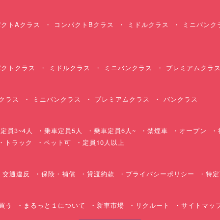
クトAクラス
コンパクトBクラス
ミドルクラス
ミニバンク
クトクラス
ミドルクラス
ミニバンクラス
プレミアムクラ
クラス
ミニバンクラス
プレミアムクラス
バンクラス
定員3~4人
乗車定員5人
乗車定員6人~
禁煙車
オープン
・トラック
ペット可
定員10人以上
交通違反
保険・補償
貸渡約款
プライバシーポリシー
特定
買う
まるっと１について
新車市場
リクルート
サイトマッ