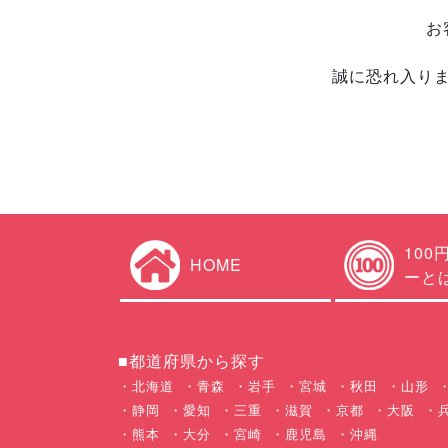
お
誠に恐れ入り
100
HOME
ーと
■都道府県から探す
北海道
青森
岩手
宮城
秋田
山形
静岡
愛知
三重
滋賀
京都
大阪
熊本
大分
宮崎
鹿児島
沖縄