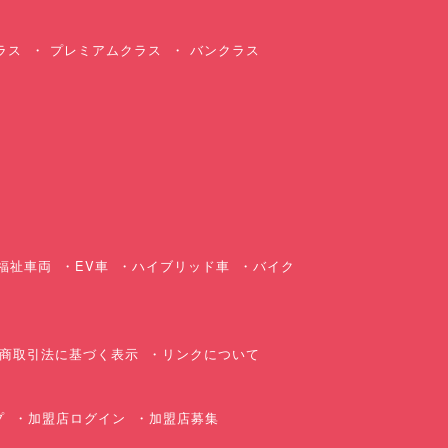
ラス
プレミアムクラス
バンクラス
ス
福祉車両
EV車
ハイブリッド車
バイク
商取引法に基づく表示
リンクについて
プ
加盟店ログイン
加盟店募集