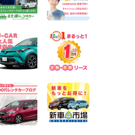
楽しい佐渡旅行を守るために!
安全運転のお願い 新潟県 両
津店
100円レンタカー 両津
2026年08月07日
日産セレナが新入荷!!中川か
の里店!! 愛知県 中川かの里店
100円レンタカー 中川かの里
2026年08月07日
☆ 夏休みクーポン登場!最大
9,500円おトク! ☆ 鳥取県 鳥
取青谷店
100円レンタカー 鳥取青谷
2026年08月07日
人気のハイエース!! 大阪府 寝
屋川太間東町店
100円レンタカー 寝屋川太間東町
2026年08月07日
夏季休暇のお知らせ 東京都
墨田両国店
100円レンタカー 墨田両国
2026年08月07日
夏季休暇のお知らせ 東京都