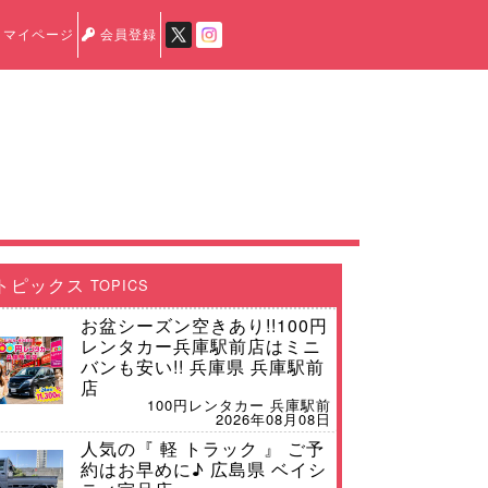
マイページ
会員登録
トピックス
TOPICS
お盆シーズン空きあり!!100円
レンタカー兵庫駅前店はミニ
バンも安い!! 兵庫県 兵庫駅前
店
100円レンタカー 兵庫駅前
2026年08月08日
人気の『 軽 トラック 』 ご予
約はお早めに♪ 広島県 ベイシ