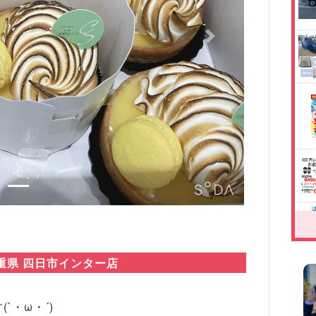
Next
重県 四日市インター店
`・ω・´)