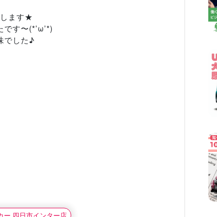
Pします★
〜(*’ω’*)
味でした♪
タカー 四日市インター店