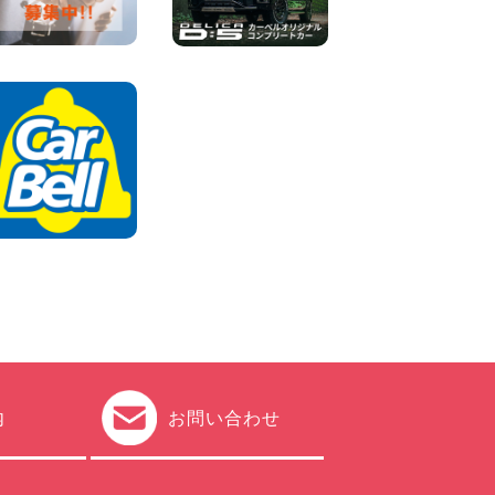
100円レンタカー 加古川
2026年08月06日
ハイエースワゴンGL!!クルー
ズコントロールが付いてい
る〜!! 福島県 福島笹木野店
100円レンタカー 福島笹木野
2026年08月05日
※※超格安日額5,800円※※荷物
運びに最適の軽バンのレンタ
カー!! 出雲ドーム前店 島根県
出雲ドーム前店
100円レンタカー 出雲ドーム前
2026年08月05日
内
お問い合わせ