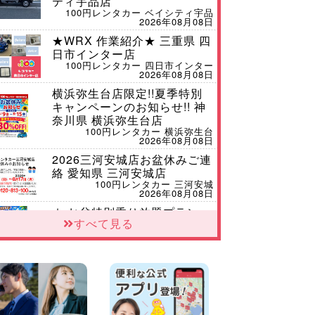
ティ宇品店
100円レンタカー ベイシティ宇品
2026年08月08日
★WRX 作業紹介★ 三重県 四
日市インター店
100円レンタカー 四日市インター
2026年08月08日
横浜弥生台店限定!!夏季特別
キャンペーンのお知らせ!! 神
奈川県 横浜弥生台店
100円レンタカー 横浜弥生台
2026年08月08日
2026三河安城店お盆休みご連
絡 愛知県 三河安城店
100円レンタカー 三河安城
2026年08月08日
☆ お盆特別乗り放題プラン
すべて見る
☆ 埼玉県 杉戸店
100円レンタカー 杉戸
2026年08月07日
佐渡でのドライブは安全第一!
交通事故にご注意ください 新
潟県 佐渡空港店
100円レンタカー 佐渡空港
2026年08月07日