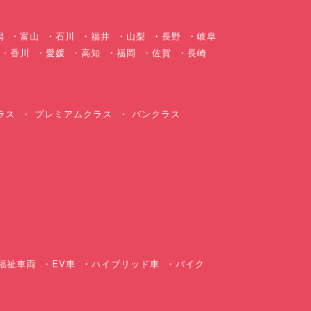
潟
富山
石川
福井
山梨
長野
岐阜
香川
愛媛
高知
福岡
佐賀
長崎
ラス
プレミアムクラス
バンクラス
ス
福祉車両
EV車
ハイブリッド車
バイク