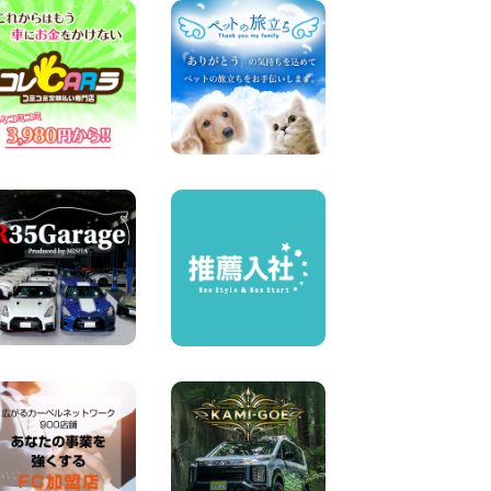
墨田文花店
100円レンタカー 墨田文花
2026年08月07日
お盆も休まず営業します! 神
奈川県 横浜旭南本宿町店
100円レンタカー 横浜旭南本宿町
2026年08月07日
お引越しに便利で最適!(禁煙
車両) 香川県 坂出川津店
100円レンタカー 坂出川津
2026年08月07日
【カーシェアのレンタカーが
2台になりました!】 岐阜県 各
務原那加店
100円レンタカー 各務原那加
2026年08月06日
空き有ります!!コンパクト
SUV 軽 ミニバン 軽トラ 車種
多数!!関東圏必見♪ 東京都 町
田根岸店
100円レンタカー 町田根岸
2026年08月06日
体調崩してませんか?? 兵庫県
加古川店