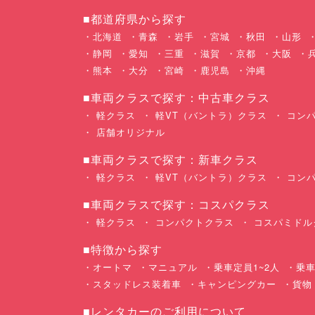
■都道府県から探す
北海道
青森
岩手
宮城
秋田
山形
静岡
愛知
三重
滋賀
京都
大阪
熊本
大分
宮崎
鹿児島
沖縄
■車両クラスで探す：中古車クラス
軽クラス
軽VT（バントラ）クラス
コンパ
店舗オリジナル
■車両クラスで探す：新車クラス
軽クラス
軽VT（バントラ）クラス
コンパ
■車両クラスで探す：コスパクラス
軽クラス
コンパクトクラス
コスパミドル
■特徴から探す
オートマ
マニュアル
乗車定員1~2人
乗車
スタッドレス装着車
キャンピングカー
貨物
■レンタカーのご利用について