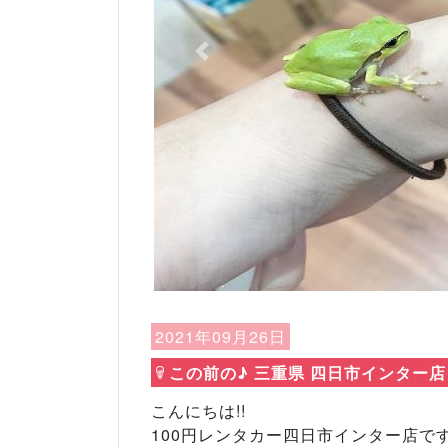
Previous
2021年09月26日
この前の♪ 三重県 四日市インター店
こんにちは!!
100円レンタカー四日市インター店です(