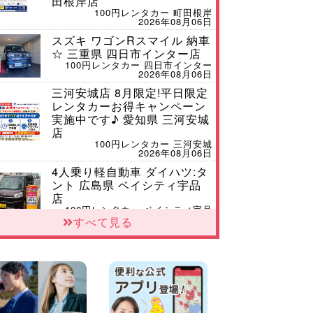
田根岸店
100円レンタカー 町田根岸
2026年08月06日
スズキ ワゴンRスマイル 納車
☆ 三重県 四日市インター店
100円レンタカー 四日市インター
2026年08月06日
三河安城店 8月限定!平日限定
レンタカーお得キャンペーン
実施中です♪ 愛知県 三河安城
店
100円レンタカー 三河安城
2026年08月06日
4人乗り軽自動車 ダイハツ:タ
ント 広島県 ベイシティ宇品
店
100円レンタカー ベイシティ宇品
2026年08月06日
すべて見る
体調崩してませんか?? 兵庫県
加古川店
100円レンタカー 加古川
2026年08月06日
【佐渡の夏はレンタカーで自
由に!】 新潟県 両津店