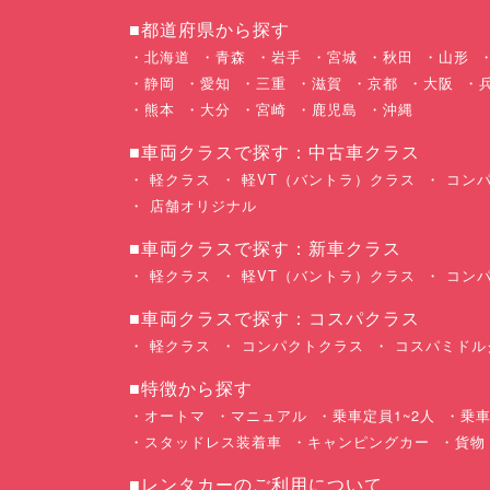
■都道府県から探す
北海道
青森
岩手
宮城
秋田
山形
静岡
愛知
三重
滋賀
京都
大阪
熊本
大分
宮崎
鹿児島
沖縄
■車両クラスで探す：中古車クラス
軽クラス
軽VT（バントラ）クラス
コンパ
店舗オリジナル
■車両クラスで探す：新車クラス
軽クラス
軽VT（バントラ）クラス
コンパ
■車両クラスで探す：コスパクラス
軽クラス
コンパクトクラス
コスパミドル
■特徴から探す
オートマ
マニュアル
乗車定員1~2人
乗車
スタッドレス装着車
キャンピングカー
貨物
■レンタカーのご利用について