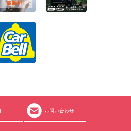
2026年08月04日
ちょっとそこまで。もっと気
軽に 埼玉県 西武秩父駅前店
100円レンタカー 西武秩父駅前
2026年08月03日
圧倒的な存在感!【トヨタ・メ
ガクルーザー】を体感できる
チャンスです! 千葉県 千葉北
店
100円レンタカー 千葉北
2026年08月03日
★五所川原の夏を100円レン
タカーで満喫しよう!★ 青森
県 五所川原店
100円レンタカー 五所川原
2026年08月01日
内
お問い合わせ