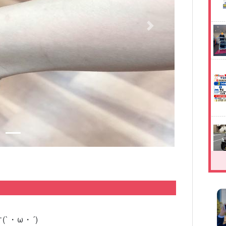
Next
`・ω・´)