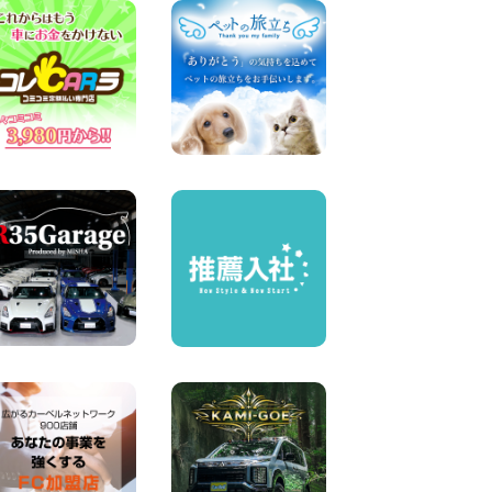
横浜弥生台店限定!!夏季特別
キャンペーンのお知らせ!! 神
奈川県 横浜弥生台店
100円レンタカー 横浜弥生台
2026年08月06日
ハイエースワゴンGL!!クルー
ズコントロールが付いてい
る〜!! 福島県 福島笹木野店
100円レンタカー 福島笹木野
2026年08月05日
※※超格安日額5,800円※※荷物
運びに最適の軽バンのレンタ
カー!! 出雲ドーム前店 島根県
出雲ドーム前店
100円レンタカー 出雲ドーム前
2026年08月05日
人気のスペイドワゴン ライト
ブルーで登場です! 東京都 羽
田空港店
100円レンタカー 羽田空港
2026年08月04日
お引越しに便利で最適!(禁煙
車両) 香川県 坂出川津店
100円レンタカー 坂出川津