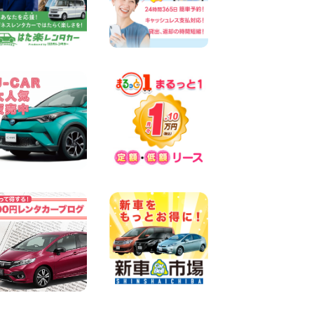
100円レンタカー 両津
2026年08月06日
佐渡空港店はお盆も休まず営
業中! 新潟県 佐渡空港店
100円レンタカー 佐渡空港
2026年08月06日
今週末空きあります☆ 大阪府
寝屋川太間東町店
100円レンタカー 寝屋川太間東町
2026年08月06日
☆ お盆特別乗り放題プラン
☆ 埼玉県 杉戸店
100円レンタカー 杉戸
2026年08月06日
今週末空きあります◎ カーシ
ェア 墨田文花店 東京都 墨田
文花店
100円レンタカー 墨田文花
2026年08月06日
当社在庫車紹介【軽トラ】ハ
イゼットトラック 神奈川県
横浜旭南本宿町店
100円レンタカー 横浜旭南本宿町
2026年08月06日