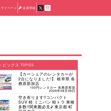
マイページ
会員登録
トピックス
TOPICS
【カーシェアのレンタカーが
2台になりました!】 岐阜県 各
務原那加店
100円レンタカー 各務原那加
2026年08月06日
空き有ります!!コンパクト
SUV 軽 ミニバン 軽トラ 車種
多数!!関東圏必見♪ 東京都 町