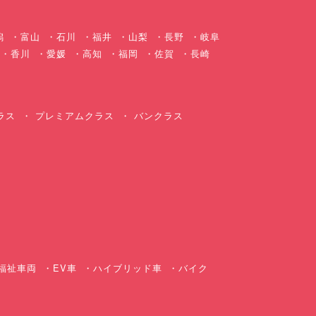
潟
富山
石川
福井
山梨
長野
岐阜
香川
愛媛
高知
福岡
佐賀
長崎
ラス
プレミアムクラス
バンクラス
ス
福祉車両
EV車
ハイブリッド車
バイク