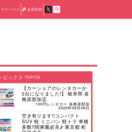
マイページ
会員登録
トピックス
TOPICS
【カーシェアのレンタカーが
2台になりました!】 岐阜県 各
務原那加店
100円レンタカー 各務原那加
2026年08月06日
空き有ります!!コンパクト
SUV 軽 ミニバン 軽トラ 車種
多数!!関東圏必見♪ 東京都 町