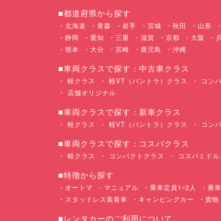
■都道府県から探す
北海道
青森
岩手
宮城
秋田
山形
静岡
愛知
三重
滋賀
京都
大阪
熊本
大分
宮崎
鹿児島
沖縄
■車両クラスで探す：中古車クラス
軽クラス
軽VT（バントラ）クラス
コンパ
店舗オリジナル
■車両クラスで探す：新車クラス
軽クラス
軽VT（バントラ）クラス
コンパ
■車両クラスで探す：コスパクラス
軽クラス
コンパクトクラス
コスパミドル
■特徴から探す
オートマ
マニュアル
乗車定員1~2人
乗車
スタッドレス装着車
キャンピングカー
貨物
■レンタカーのご利用について