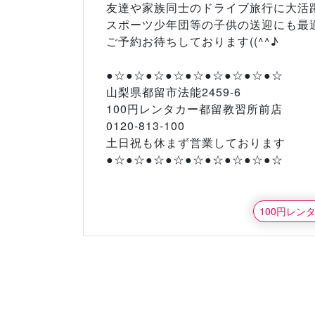
友達や家族同士のドライブ旅行に大活躍(#
スポーツ少年団等の子供の送迎にも最
ご予約お待ちしております((^^♪
●☆●☆●☆●☆●☆●☆●☆●☆●☆
山梨県都留市法能2459-6
100円レンタカー都留教習所前店
0120-813-100
土日祝も休まず営業しております
●☆●☆●☆●☆●☆●☆●☆●☆●☆
100円レン