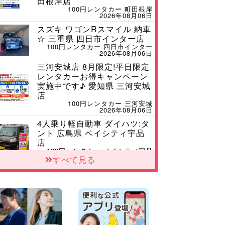
田根岸店
100円レンタカー 町田根岸
2026年08月06日
スズキ ワゴンRスマイル 納車
☆ 三重県 四日市インター店
100円レンタカー 四日市インター
2026年08月06日
三河安城店 8月限定!平日限定
レンタカーお得キャンペーン
実施中です♪ 愛知県 三河安城
店
100円レンタカー 三河安城
2026年08月06日
4人乗り軽自動車 ダイハツ:タ
ント 広島県 ベイシティ宇品
店
100円レンタカー ベイシティ宇品
2026年08月06日
すべて見る
体調崩してませんか?? 兵庫県
加古川店
100円レンタカー 加古川
2026年08月06日
【佐渡の夏はレンタカーで自
由に!】 新潟県 両津店