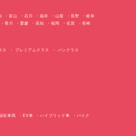
潟
富山
石川
福井
山梨
長野
岐阜
香川
愛媛
高知
福岡
佐賀
長崎
ラス
プレミアムクラス
バンクラス
ス
福祉車両
EV車
ハイブリッド車
バイク