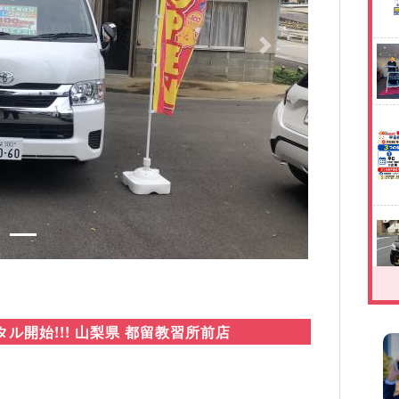
Next
タル開始!!! 山梨県 都留教習所前店