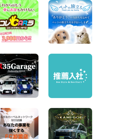
横浜弥生台店限定!!夏季特別
キャンペーンのお知らせ!! 神
奈川県 横浜弥生台店
100円レンタカー 横浜弥生台
2026年08月06日
ハイエースワゴンGL!!クルー
ズコントロールが付いてい
る〜!! 福島県 福島笹木野店
100円レンタカー 福島笹木野
2026年08月05日
※※超格安日額5,800円※※荷物
運びに最適の軽バンのレンタ
カー!! 出雲ドーム前店 島根県
出雲ドーム前店
100円レンタカー 出雲ドーム前
2026年08月05日
人気のスペイドワゴン ライト
ブルーで登場です! 東京都 羽
田空港店
100円レンタカー 羽田空港
2026年08月04日
お引越しに便利で最適!(禁煙
車両) 香川県 坂出川津店
100円レンタカー 坂出川津