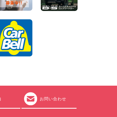
2026年08月04日
ちょっとそこまで。もっと気
軽に 埼玉県 西武秩父駅前店
100円レンタカー 西武秩父駅前
2026年08月03日
圧倒的な存在感!【トヨタ・メ
ガクルーザー】を体感できる
チャンスです! 千葉県 千葉北
店
100円レンタカー 千葉北
2026年08月03日
★五所川原の夏を100円レン
タカーで満喫しよう!★ 青森
県 五所川原店
100円レンタカー 五所川原
2026年08月01日
内
お問い合わせ