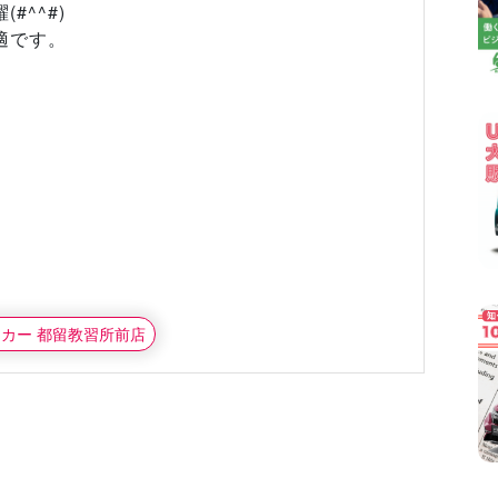
^^#)
適です。
タカー 都留教習所前店