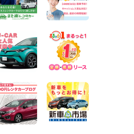
100円レンタカー 両津
2026年08月06日
佐渡空港店はお盆も休まず営
業中! 新潟県 佐渡空港店
100円レンタカー 佐渡空港
2026年08月06日
今週末空きあります☆ 大阪府
寝屋川太間東町店
100円レンタカー 寝屋川太間東町
2026年08月06日
☆ お盆特別乗り放題プラン
☆ 埼玉県 杉戸店
100円レンタカー 杉戸
2026年08月06日
今週末空きあります◎ カーシ
ェア 墨田文花店 東京都 墨田
文花店
100円レンタカー 墨田文花
2026年08月06日
当社在庫車紹介【軽トラ】ハ
イゼットトラック 神奈川県
横浜旭南本宿町店
100円レンタカー 横浜旭南本宿町
2026年08月06日