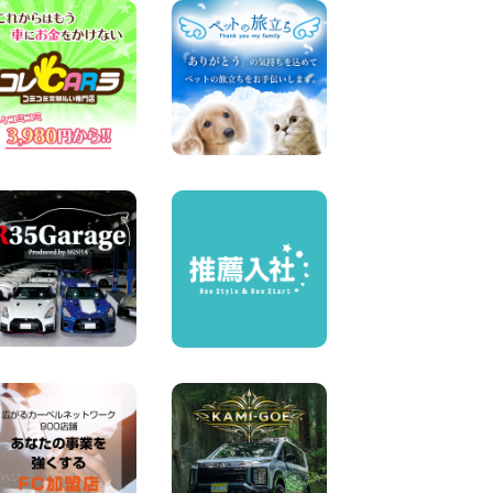
屋川太間東町店
100円レンタカー 寝屋川太間東町
2026年08月07日
夏季休暇のお知らせ 東京都
墨田両国店
100円レンタカー 墨田両国
2026年08月07日
夏季休暇のお知らせ 東京都
墨田文花店
100円レンタカー 墨田文花
2026年08月07日
お盆も休まず営業します! 神
奈川県 横浜旭南本宿町店
100円レンタカー 横浜旭南本宿町
2026年08月07日
お引越しに便利で最適!(禁煙
車両) 香川県 坂出川津店
100円レンタカー 坂出川津
2026年08月07日
【カーシェアのレンタカーが
2台になりました!】 岐阜県 各
務原那加店
100円レンタカー 各務原那加
2026年08月06日