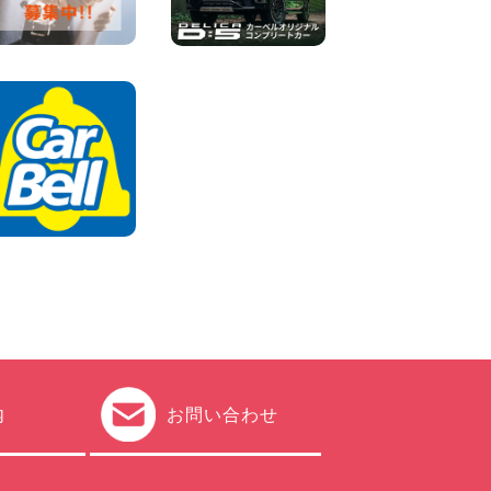
体調崩してませんか?? 兵庫県
加古川店
100円レンタカー 加古川
2026年08月06日
ハイエースワゴンGL!!クルー
ズコントロールが付いてい
る〜!! 福島県 福島笹木野店
100円レンタカー 福島笹木野
2026年08月05日
内
お問い合わせ