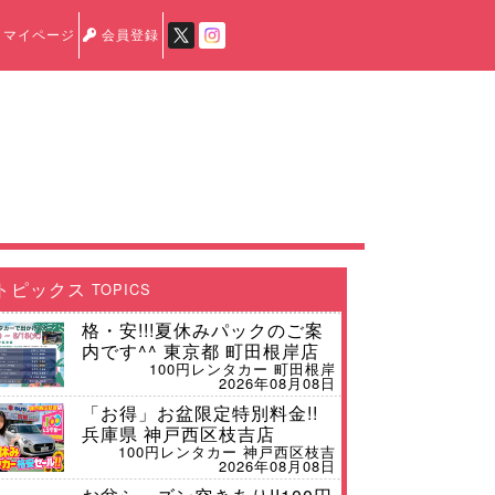
マイページ
会員登録
トピックス
TOPICS
格・安!!!夏休みパックのご案
内です^^ 東京都 町田根岸店
100円レンタカー 町田根岸
2026年08月08日
「お得」お盆限定特別料金!!
兵庫県 神戸西区枝吉店
100円レンタカー 神戸西区枝吉
2026年08月08日