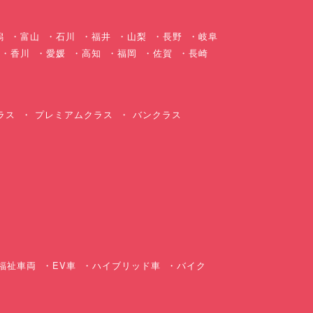
潟
富山
石川
福井
山梨
長野
岐阜
香川
愛媛
高知
福岡
佐賀
長崎
ラス
プレミアムクラス
バンクラス
ス
福祉車両
EV車
ハイブリッド車
バイク