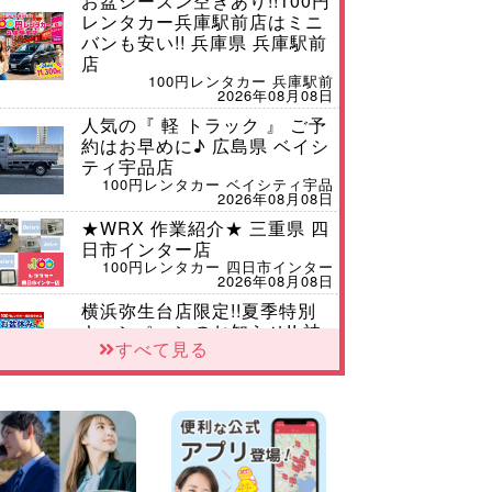
お盆シーズン空きあり!!100円
レンタカー兵庫駅前店はミニ
バンも安い!! 兵庫県 兵庫駅前
店
100円レンタカー 兵庫駅前
2026年08月08日
人気の『 軽 トラック 』 ご予
約はお早めに♪ 広島県 ベイシ
ティ宇品店
100円レンタカー ベイシティ宇品
2026年08月08日
★WRX 作業紹介★ 三重県 四
日市インター店
100円レンタカー 四日市インター
2026年08月08日
横浜弥生台店限定!!夏季特別
キャンペーンのお知らせ!! 神
すべて見る
奈川県 横浜弥生台店
100円レンタカー 横浜弥生台
2026年08月08日
2026三河安城店お盆休みご連
絡 愛知県 三河安城店
100円レンタカー 三河安城
2026年08月08日