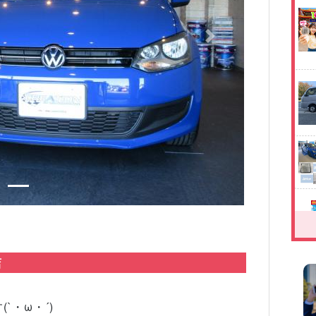
Next
店
`・ω・´)