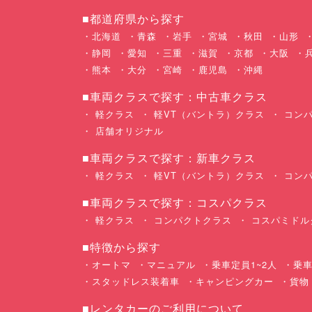
■都道府県から探す
北海道
青森
岩手
宮城
秋田
山形
静岡
愛知
三重
滋賀
京都
大阪
熊本
大分
宮崎
鹿児島
沖縄
■車両クラスで探す：中古車クラス
軽クラス
軽VT（バントラ）クラス
コンパ
店舗オリジナル
■車両クラスで探す：新車クラス
軽クラス
軽VT（バントラ）クラス
コンパ
■車両クラスで探す：コスパクラス
軽クラス
コンパクトクラス
コスパミドル
■特徴から探す
オートマ
マニュアル
乗車定員1~2人
乗車
スタッドレス装着車
キャンピングカー
貨物
■レンタカーのご利用について