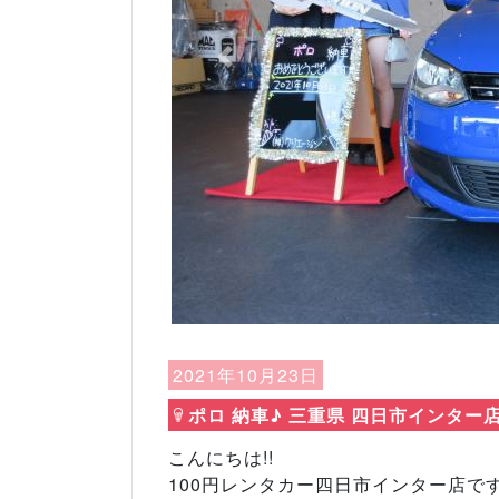
Previous
2021年10月23日
ポロ 納車♪ 三重県 四日市インター
こんにちは!!
100円レンタカー四日市インター店です(