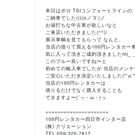
本日はポロ TSIコンフォートラインの
ご納車でした((((oノ´3`)ノ
お値打ちな中古車が欲しいなと
ご来店いただきました(^^)/
展示車輌を見てもらって なんと、
当店の借りて買える100円レンタカー
気に入って頂きご成約頂きましたm(_ _
このブルー良いですね〜と
初めての輸入車でしたが 当店のメンテ
ご安心いただき決定いたしました(*’ω’*
当店の100円レンタカーは
借りるだけでなく購入することも
できますよ〜(´っ・ω・)っ
=====================
100円レンタカー四日市インター店
(株) クリエーション
TEL:059-325-7817