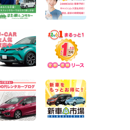
☆ お盆特別乗り放題プラン
☆ 埼玉県 杉戸店
100円レンタカー 杉戸
2026年08月07日
佐渡でのドライブは安全第一!
交通事故にご注意ください 新
潟県 佐渡空港店
100円レンタカー 佐渡空港
2026年08月07日
楽しい佐渡旅行を守るために!
安全運転のお願い 新潟県 両
津店
100円レンタカー 両津
2026年08月07日
日産セレナが新入荷!!中川か
の里店!! 愛知県 中川かの里店
100円レンタカー 中川かの里
2026年08月07日
☆ 夏休みクーポン登場!最大
9,500円おトク! ☆ 鳥取県 鳥
取青谷店
100円レンタカー 鳥取青谷
2026年08月07日
人気のハイエース!! 大阪府 寝