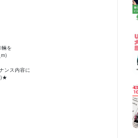
車輛を
m)
ナンス内容に
)★