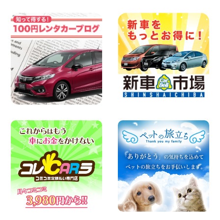
横浜弥生台店限定!!夏季特別キャンペーン
のお知らせ!! 神奈川県 横浜弥生台店
100円レンタカー 横浜弥生台
2026年08月06日
ハイエースワゴンGL!!クルーズコントロ
ールが付いている〜!! 福島県 福島笹木野
店
100円レンタカー 福島笹木野
2026年08月05日
※※超格安日額5,800円※※荷物運びに最適
の軽バンのレンタカー!! 出雲ドーム前店
島根県 出雲ドーム前店
100円レンタカー 出雲ドーム前
2026年08月05日
人気のスペイドワゴン ライトブルーで登
場です! 東京都 羽田空港店
100円レンタカー 羽田空港
2026年08月04日
お引越しに便利で最適!(禁煙車両) 香川県
坂出川津店
100円レンタカー 坂出川津
2026年08月04日
ちょっとそこまで。もっと気軽に 埼玉県
西武秩父駅前店