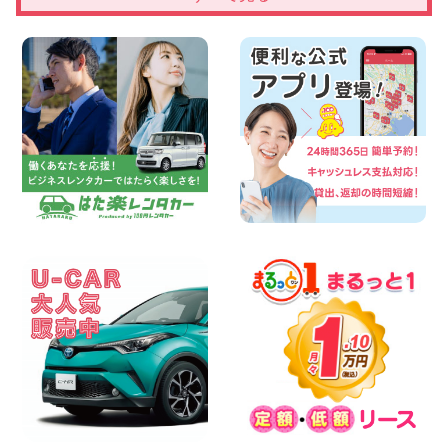
【佐渡の夏はレンタカーで自由に!】 新潟
県 両津店
100円レンタカー 両津
2026年08月06日
佐渡空港店はお盆も休まず営業中! 新潟県
佐渡空港店
100円レンタカー 佐渡空港
2026年08月06日
今週末空きあります☆ 大阪府 寝屋川太間
東町店
100円レンタカー 寝屋川太間東町
2026年08月06日
☆ お盆特別乗り放題プラン ☆ 埼玉県 杉
戸店
100円レンタカー 杉戸
2026年08月06日
今週末空きあります◎ カーシェア 墨田文
花店 東京都 墨田文花店
100円レンタカー 墨田文花
2026年08月06日
当社在庫車紹介【軽トラ】ハイゼットト
ラック 神奈川県 横浜旭南本宿町店
100円レンタカー 横浜旭南本宿町
2026年08月06日