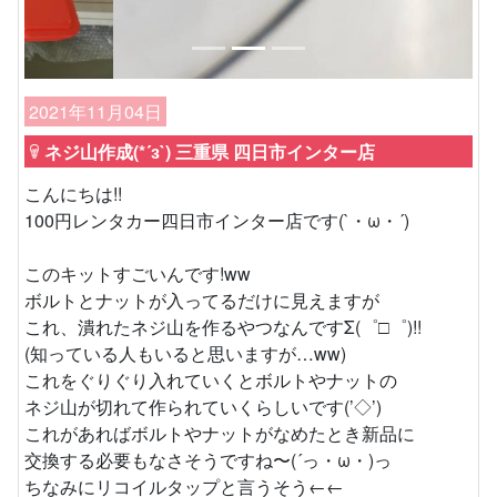
2021年11月04日
ネジ山作成(*´з`) 三重県 四日市インター店
こんにちは!!
100円レンタカー四日市インター店です(`・ω・´)
このキットすごいんです!ww
ボルトとナットが入ってるだけに見えますが
これ、潰れたネジ山を作るやつなんですΣ(゜□゜)!!
(知っている人もいると思いますが…ww)
これをぐりぐり入れていくとボルトやナットの
ネジ山が切れて作られていくらしいです(’◇’)
これがあればボルトやナットがなめたとき新品に
交換する必要もなさそうですね〜(´っ・ω・)っ
ちなみにリコイルタップと言うそう←←