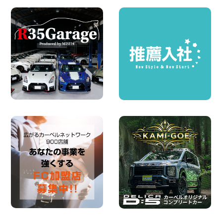
100円レンタカー 西武秩父駅前
2026年08月03日
圧倒的な存在感!【トヨタ・メガクルーザ
ー】を体感できるチャンスです! 千葉県
千葉北店
100円レンタカー 千葉北
2026年08月03日
★五所川原の夏を100円レンタカーで満
喫しよう!★ 青森県 五所川原店
100円レンタカー 五所川原
2026年08月01日