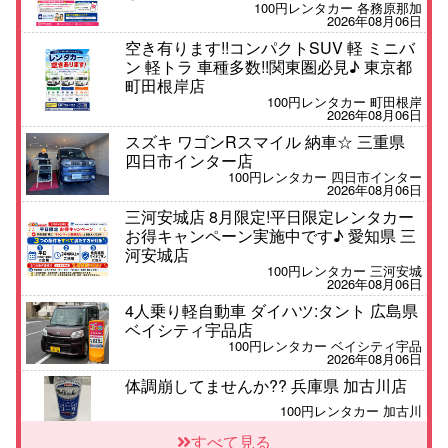
100円レンタカー 各務原那加
2026年08月06日
空き有ります!!コンパクトSUV 軽 ミニバ
ン 軽トラ 車種多数!!関東圏必見♪ 東京都
町田根岸店
100円レンタカー 町田根岸
2026年08月06日
スズキ ワゴンRスマイル 納車☆ 三重県
四日市インター店
100円レンタカー 四日市インター
2026年08月06日
三河安城店 8月限定!平日限定レンタカー
お得キャンペーン実施中です♪ 愛知県 三
河安城店
100円レンタカー 三河安城
2026年08月06日
4人乗り軽自動車 ダイハツ:タント 広島県
ベイシティ宇品店
100円レンタカー ベイシティ宇品
2026年08月06日
体調崩してませんか?? 兵庫県 加古川店
100円レンタカー 加古川
2026年08月06日
すべて見る