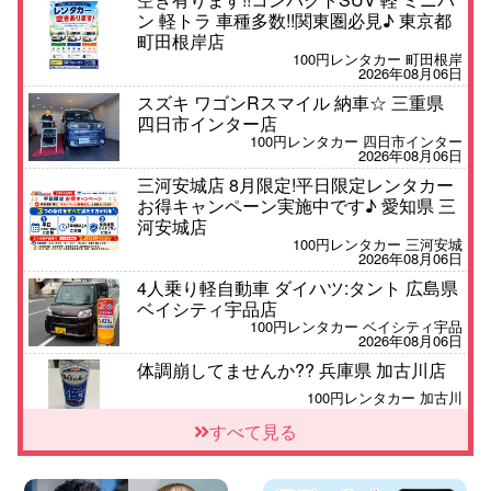
ン 軽トラ 車種多数!!関東圏必見♪ 東京都
町田根岸店
100円レンタカー 町田根岸
2026年08月06日
スズキ ワゴンRスマイル 納車☆ 三重県
四日市インター店
100円レンタカー 四日市インター
2026年08月06日
三河安城店 8月限定!平日限定レンタカー
お得キャンペーン実施中です♪ 愛知県 三
河安城店
100円レンタカー 三河安城
2026年08月06日
4人乗り軽自動車 ダイハツ:タント 広島県
ベイシティ宇品店
100円レンタカー ベイシティ宇品
2026年08月06日
体調崩してませんか?? 兵庫県 加古川店
100円レンタカー 加古川
2026年08月06日
すべて見る
【佐渡の夏はレンタカーで自由に!】 新潟
県 両津店
100円レンタカー 両津