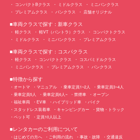
コンパクトBクラス
ミドルクラス
ミニバンクラス
プレミアムクラス
バンクラス
店舗オリジナル
■車両クラスで探す：新車クラス
軽クラス
軽VT（バントラ）クラス
コンパクトクラス
ミドルクラス
ミニバンクラス
プレミアムクラス
■車両クラスで探す：コスパクラス
軽クラス
コンパクトクラス
コスパミドルクラス
ミニバンクラス
プレミアムクラス
バンクラス
■特徴から探す
オートマ
マニュアル
乗車定員1~2人
乗車定員3~4人
乗車定員5人
乗車定員6人~
禁煙車
オープン
福祉車両
EV車
ハイブリッド車
バイク
スタッドレス装着車
キャンピングカー
貨物・トラック
ペット可
定員10人以上
■レンタカーのご利用について
はじめての方へ
ご利用の流れ
事故・故障
交通違反