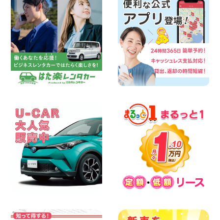
2026年08月06日
佐渡空港店はお盆も休まず営業中! 新潟県
佐渡空港店
100円レンタカー 佐渡空港
2026年08月06日
今週末空きあります☆ 大阪府 寝屋川太間
東町店
100円レンタカー 寝屋川太間東町
2026年08月06日
☆ お盆特別乗り放題プラン ☆ 埼玉県 杉
戸店
100円レンタカー 杉戸
2026年08月06日
今週末空きあります◎ カーシェア 墨田文
花店 東京都 墨田文花店
100円レンタカー 墨田文花
2026年08月06日
当社在庫車紹介【軽トラ】ハイゼットト
ラック 神奈川県 横浜旭南本宿町店
100円レンタカー 横浜旭南本宿町
2026年08月06日
横浜弥生台店限定!!夏季特別キャンペーン
のお知らせ!! 神奈川県 横浜弥生台店