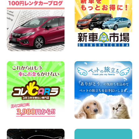
100円レンタカー 横浜弥生台
2026年08月06日
ハイエースワゴンGL!!クルーズコントロ
ールが付いている〜!! 福島県 福島笹木野
店
100円レンタカー 福島笹木野
2026年08月05日
※※超格安日額5,800円※※荷物運びに最適
の軽バンのレンタカー!! 出雲ドーム前店
島根県 出雲ドーム前店
100円レンタカー 出雲ドーム前
2026年08月05日
人気のスペイドワゴン ライトブルーで登
場です! 東京都 羽田空港店
100円レンタカー 羽田空港
2026年08月04日
お引越しに便利で最適!(禁煙車両) 香川県
坂出川津店
100円レンタカー 坂出川津
2026年08月04日
ちょっとそこまで。もっと気軽に 埼玉県
西武秩父駅前店
100円レンタカー 西武秩父駅前
2026年08月03日