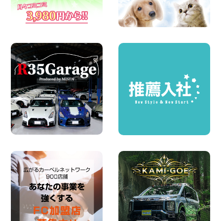
100円レンタカー 坂出川津
2026年08月04日
ちょっとそこまで。もっと気軽に 埼玉県
西武秩父駅前店
100円レンタカー 西武秩父駅前
2026年08月03日
圧倒的な存在感!【トヨタ・メガクルーザ
ー】を体感できるチャンスです! 千葉県
千葉北店
100円レンタカー 千葉北
2026年08月03日
★五所川原の夏を100円レンタカーで満
喫しよう!★ 青森県 五所川原店
100円レンタカー 五所川原
2026年08月01日