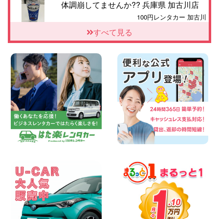
体調崩してませんか?? 兵庫県 加古川店
100円レンタカー 加古川
2026年08月06日
すべて見る
【佐渡の夏はレンタカーで自由に!】 新潟
県 両津店
100円レンタカー 両津
2026年08月06日
佐渡空港店はお盆も休まず営業中! 新潟県
佐渡空港店
100円レンタカー 佐渡空港
2026年08月06日
今週末空きあります☆ 大阪府 寝屋川太間
東町店
100円レンタカー 寝屋川太間東町
2026年08月06日
☆ お盆特別乗り放題プラン ☆ 埼玉県 杉
戸店
100円レンタカー 杉戸
2026年08月06日
今週末空きあります◎ カーシェア 墨田文
花店 東京都 墨田文花店
100円レンタカー 墨田文花
2026年08月06日