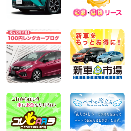
当社在庫車紹介【軽トラ】ハイゼットト
ラック 神奈川県 横浜旭南本宿町店
100円レンタカー 横浜旭南本宿町
2026年08月06日
横浜弥生台店限定!!夏季特別キャンペーン
のお知らせ!! 神奈川県 横浜弥生台店
100円レンタカー 横浜弥生台
2026年08月06日
ハイエースワゴンGL!!クルーズコントロ
ールが付いている〜!! 福島県 福島笹木野
店
100円レンタカー 福島笹木野
2026年08月05日
※※超格安日額5,800円※※荷物運びに最適
の軽バンのレンタカー!! 出雲ドーム前店
島根県 出雲ドーム前店
100円レンタカー 出雲ドーム前
2026年08月05日
人気のスペイドワゴン ライトブルーで登
場です! 東京都 羽田空港店
100円レンタカー 羽田空港
2026年08月04日
お引越しに便利で最適!(禁煙車両) 香川県
坂出川津店