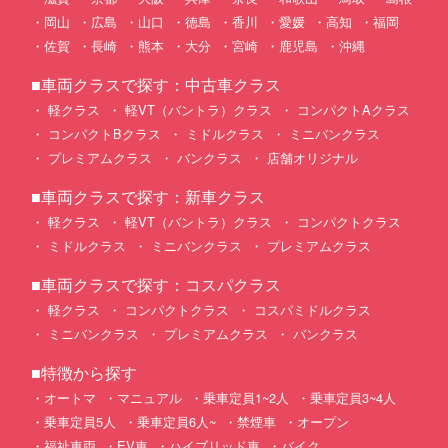
岡山
広島
山口
徳島
香川
愛媛
高知
福岡
佐賀
長崎
熊本
大分
宮崎
鹿児島
沖縄
■車両クラスで探す：中古車クラス
軽クラス
軽VT（バントラ）クラス
コンパクトAクラス
コンパクトBクラス
ミドルクラス
ミニバンクラス
プレミアムクラス
バンクラス
店舗オリジナル
■車両クラスで探す：新車クラス
軽クラス
軽VT（バントラ）クラス
コンパクトクラス
ミドルクラス
ミニバンクラス
プレミアムクラス
■車両クラスで探す：コスパクラス
軽クラス
コンパクトクラス
コスパミドルクラス
ミニバンクラス
プレミアムクラス
バンクラス
■特徴から探す
オートマ
マニュアル
乗車定員1~2人
乗車定員3~4人
乗車定員5人
乗車定員6人~
禁煙車
オープン
福祉車両
EV車
ハイブリッド車
バイク