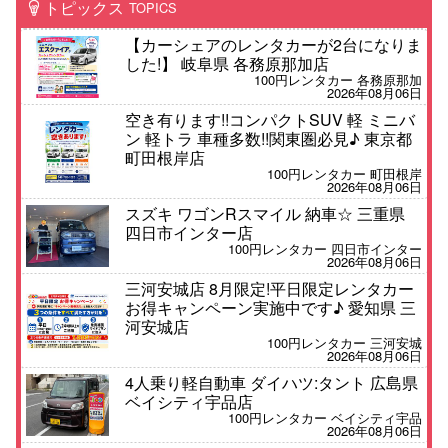
トピックス
TOPICS
【カーシェアのレンタカーが2台になりま
した!】 岐阜県 各務原那加店
100円レンタカー 各務原那加
2026年08月06日
空き有ります!!コンパクトSUV 軽 ミニバ
ン 軽トラ 車種多数!!関東圏必見♪ 東京都
町田根岸店
100円レンタカー 町田根岸
2026年08月06日
スズキ ワゴンRスマイル 納車☆ 三重県
四日市インター店
100円レンタカー 四日市インター
2026年08月06日
三河安城店 8月限定!平日限定レンタカー
お得キャンペーン実施中です♪ 愛知県 三
河安城店
100円レンタカー 三河安城
2026年08月06日
4人乗り軽自動車 ダイハツ:タント 広島県
ベイシティ宇品店
100円レンタカー ベイシティ宇品
2026年08月06日