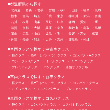
■都道府県から探す
北海道
青森
岩手
宮城
秋田
山形
福島
茨城
栃木
群馬
埼玉
千葉
東京
神奈川
新潟
富山
石川
福井
山梨
長野
岐阜
静岡
愛知
三重
滋賀
京都
大阪
兵庫
奈良
和歌山
鳥取
島根
岡山
広島
山口
徳島
香川
愛媛
高知
福岡
佐賀
長崎
熊本
大分
宮崎
鹿児島
沖縄
■車両クラスで探す：中古車クラス
軽クラス
軽VT（バントラ）クラス
コンパクトAクラス
コンパクトBクラス
ミドルクラス
ミニバンクラス
プレミアムクラス
バンクラス
店舗オリジナル
■車両クラスで探す：新車クラス
軽クラス
軽VT（バントラ）クラス
コンパクトクラス
ミドルクラス
ミニバンクラス
プレミアムクラス
■車両クラスで探す：コスパクラス
軽クラス
コンパクトクラス
コスパミドルクラス