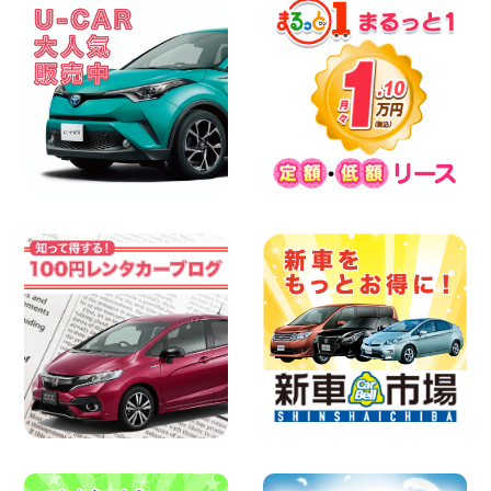
高石店
100円レンタカー 大阪高石
2026年08月09日
お盆期間中の休業期間のご案内 千葉県 千
葉花見川店
100円レンタカー 千葉花見川
2026年08月08日
やっぱりオープンカーは最高!!!ですね 兵
庫県 加古川店
100円レンタカー 加古川
2026年08月08日
格・安!!!夏休みパックのご案内です^^ 東
京都 町田根岸店
100円レンタカー 町田根岸
2026年08月08日
「お得」お盆限定特別料金!! 兵庫県 神戸
西区枝吉店
100円レンタカー 神戸西区枝吉
2026年08月08日
お盆シーズン空きあり!!100円レンタカー
兵庫駅前店はミニバンも安い!! 兵庫県 兵
庫駅前店
100円レンタカー 兵庫駅前
2026年08月08日