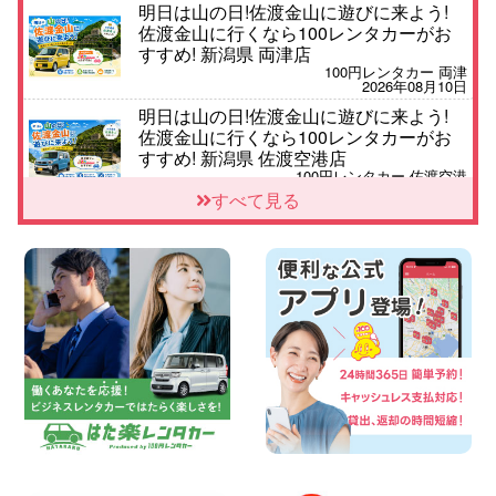
明日は山の日!佐渡金山に遊びに来よう!
佐渡金山に行くなら100レンタカーがお
すすめ! 新潟県 両津店
100円レンタカー 両津
2026年08月10日
明日は山の日!佐渡金山に遊びに来よう!
佐渡金山に行くなら100レンタカーがお
すすめ! 新潟県 佐渡空港店
100円レンタカー 佐渡空港
2026年08月10日
すべて見る
8月 お盆休みのお知らせ 広島県 ベイシテ
ィ宇品店
100円レンタカー ベイシティ宇品
2026年08月10日
本日レンタカー空きあります!! 北海道 札
幌下手稲通り店
100円レンタカー 札幌下手稲通り
2026年08月10日
車の運搬に便利な【積載車(キャリアカ
ー)】をレンタル可能です! 千葉県 千葉北
店
100円レンタカー 千葉北
2026年08月09日
夏季休業日についてお知らせ 大阪府 大阪