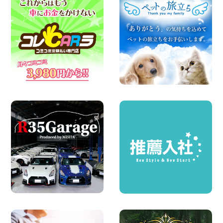
★WRX 作業紹介★ 三重県 四日市インタ
ー店
100円レンタカー 四日市インター
2026年08月08日
横浜弥生台店限定!!夏季特別キャンペーン
のお知らせ!! 神奈川県 横浜弥生台店
100円レンタカー 横浜弥生台
2026年08月08日
2026三河安城店お盆休みご連絡 愛知県
三河安城店
100円レンタカー 三河安城
2026年08月08日
☆ お盆特別乗り放題プラン ☆ 埼玉県 杉
戸店
100円レンタカー 杉戸
2026年08月07日
日産セレナが新入荷!!中川かの里店!! 愛知
県 中川かの里店
100円レンタカー 中川かの里
2026年08月07日