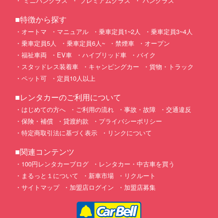
ミニバンクラス
プレミアムクラス
バンクラス
■特徴から探す
オートマ
マニュアル
乗車定員1~2人
乗車定員3~4人
乗車定員5人
乗車定員6人~
禁煙車
オープン
福祉車両
EV車
ハイブリッド車
バイク
スタッドレス装着車
キャンピングカー
貨物・トラック
ペット可
定員10人以上
■レンタカーのご利用について
はじめての方へ
ご利用の流れ
事故・故障
交通違反
保険・補償
貸渡約款
プライバシーポリシー
特定商取引法に基づく表示
リンクについて
■関連コンテンツ
100円レンタカーブログ
レンタカー・中古車を買う
まるっと１について
新車市場
リクルート
サイトマップ
加盟店ログイン
加盟店募集