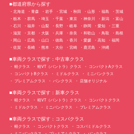
■都道府県から探す
北海道
青森
岩手
宮城
秋田
山形
福島
茨城
栃木
群馬
埼玉
千葉
東京
神奈川
新潟
富山
石川
福井
山梨
長野
岐阜
静岡
愛知
三重
滋賀
京都
大阪
兵庫
奈良
和歌山
鳥取
島根
岡山
広島
山口
徳島
香川
愛媛
高知
福岡
佐賀
長崎
熊本
大分
宮崎
鹿児島
沖縄
■車両クラスで探す：中古車クラス
軽クラス
軽VT（バントラ）クラス
コンパクトAクラス
コンパクトBクラス
ミドルクラス
ミニバンクラス
プレミアムクラス
バンクラス
店舗オリジナル
■車両クラスで探す：新車クラス
軽クラス
軽VT（バントラ）クラス
コンパクトクラス
ミドルクラス
ミニバンクラス
プレミアムクラス
■車両クラスで探す：コスパクラス
軽クラス
コンパクトクラス
コスパミドルクラス
ミニバンクラス
プレミアムクラス
バンクラス