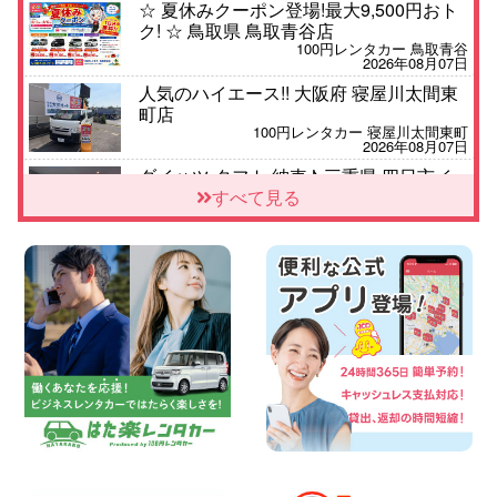
☆ 夏休みクーポン登場!最大9,500円おト
ク! ☆ 鳥取県 鳥取青谷店
100円レンタカー 鳥取青谷
2026年08月07日
人気のハイエース!! 大阪府 寝屋川太間東
町店
100円レンタカー 寝屋川太間東町
2026年08月07日
ダイハツ タフト 納車♪ 三重県 四日市イ
ンター店
すべて見る
100円レンタカー 四日市インター
2026年08月07日
夏季休暇のお知らせ 東京都 墨田両国店
100円レンタカー 墨田両国
2026年08月07日
三河安城店 8月後半のレンタカー予約は
お早めに♪ルーミーご予約受付中です! 愛
知県 三河安城店
100円レンタカー 三河安城
2026年08月07日
お盆シーズン空きあり!!100円レンタカー
兵庫駅前店OPEN!! 兵庫県 兵庫駅前店
100円レンタカー 兵庫駅前