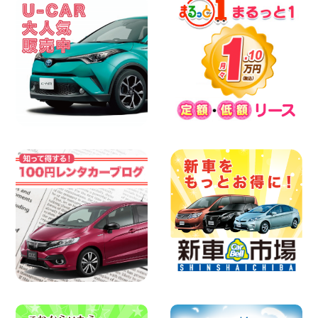
2026年08月07日
夏季休暇のお知らせ 東京都 墨田文花店
100円レンタカー 墨田文花
2026年08月07日
8月 お盆休みのお知らせ 広島県 ベイシテ
ィ宇品店
100円レンタカー ベイシティ宇品
2026年08月07日
横浜弥生台店限定!!夏季特別キャンペーン
のお知らせ!! 神奈川県 横浜弥生台店
100円レンタカー 横浜弥生台
2026年08月07日
お盆も休まず営業します! 神奈川県 横浜
旭南本宿町店
100円レンタカー 横浜旭南本宿町
2026年08月07日
お引越しに便利で最適!(禁煙車両) 香川県
坂出川津店
100円レンタカー 坂出川津
2026年08月07日
【カーシェアのレンタカーが2台になりま
した!】 岐阜県 各務原那加店
100円レンタカー 各務原那加