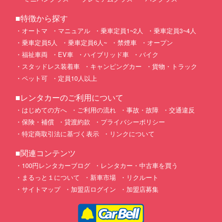
■特徴から探す
オートマ
マニュアル
乗車定員1~2人
乗車定員3~4人
乗車定員5人
乗車定員6人~
禁煙車
オープン
福祉車両
EV車
ハイブリッド車
バイク
スタッドレス装着車
キャンピングカー
貨物・トラック
ペット可
定員10人以上
■レンタカーのご利用について
はじめての方へ
ご利用の流れ
事故・故障
交通違反
保険・補償
貸渡約款
プライバシーポリシー
特定商取引法に基づく表示
リンクについて
■関連コンテンツ
100円レンタカーブログ
レンタカー・中古車を買う
まるっと１について
新車市場
リクルート
サイトマップ
加盟店ログイン
加盟店募集