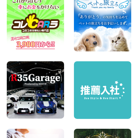
2026年08月06日
空き有ります!!コンパクトSUV 軽 ミニバ
ン 軽トラ 車種多数!!関東圏必見♪ 東京都
町田根岸店
100円レンタカー 町田根岸
2026年08月06日
体調崩してませんか?? 兵庫県 加古川店
100円レンタカー 加古川
2026年08月06日
ハイエースワゴンGL!!クルーズコントロ
ールが付いている〜!! 福島県 福島笹木野
店
100円レンタカー 福島笹木野
2026年08月05日
※※超格安日額5,800円※※荷物運びに最適
の軽バンのレンタカー!! 出雲ドーム前店
島根県 出雲ドーム前店
100円レンタカー 出雲ドーム前
2026年08月05日