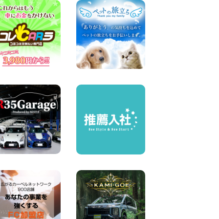
横浜弥生台店限定!!夏季特別
キャンペーンのお知らせ!! 神
奈川県 横浜弥生台店
100円レンタカー 横浜弥生台
2026年08月06日
ハイエースワゴンGL!!クルー
ズコントロールが付いてい
る〜!! 福島県 福島笹木野店
100円レンタカー 福島笹木野
2026年08月05日
※※超格安日額5,800円※※荷物
運びに最適の軽バンのレンタ
カー!! 出雲ドーム前店 島根県
出雲ドーム前店
100円レンタカー 出雲ドーム前
2026年08月05日
人気のスペイドワゴン ライト
ブルーで登場です! 東京都 羽
田空港店
100円レンタカー 羽田空港
2026年08月04日
お引越しに便利で最適!(禁煙
車両) 香川県 坂出川津店
100円レンタカー 坂出川津