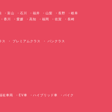
潟
富山
石川
福井
山梨
長野
岐阜
香川
愛媛
高知
福岡
佐賀
長崎
ラス
プレミアムクラス
バンクラス
ス
福祉車両
EV車
ハイブリッド車
バイク