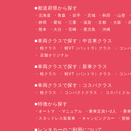
■都道府県から探す
北海道
青森
岩手
宮城
秋田
山形
静岡
愛知
三重
滋賀
京都
大阪
熊本
大分
宮崎
鹿児島
沖縄
■車両クラスで探す：中古車クラス
軽クラス
軽VT（バントラ）クラス
コンパ
店舗オリジナル
■車両クラスで探す：新車クラス
軽クラス
軽VT（バントラ）クラス
コンパ
■車両クラスで探す：コスパクラス
軽クラス
コンパクトクラス
コスパミドル
■特徴から探す
オートマ
マニュアル
乗車定員1~2人
乗車
スタッドレス装着車
キャンピングカー
貨物
■レンタカーのご利用について