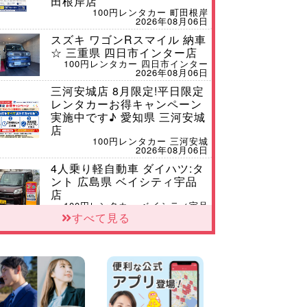
田根岸店
100円レンタカー 町田根岸
2026年08月06日
スズキ ワゴンRスマイル 納車
☆ 三重県 四日市インター店
100円レンタカー 四日市インター
2026年08月06日
三河安城店 8月限定!平日限定
レンタカーお得キャンペーン
実施中です♪ 愛知県 三河安城
店
100円レンタカー 三河安城
2026年08月06日
4人乗り軽自動車 ダイハツ:タ
ント 広島県 ベイシティ宇品
店
100円レンタカー ベイシティ宇品
2026年08月06日
すべて見る
体調崩してませんか?? 兵庫県
加古川店
100円レンタカー 加古川
2026年08月06日
【佐渡の夏はレンタカーで自
由に!】 新潟県 両津店