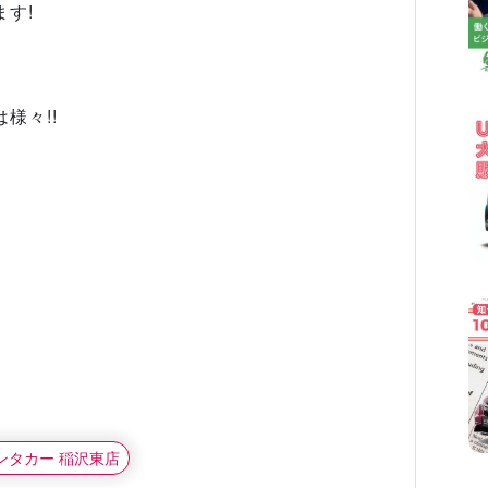
す!
様々!!
レンタカー 稲沢東店