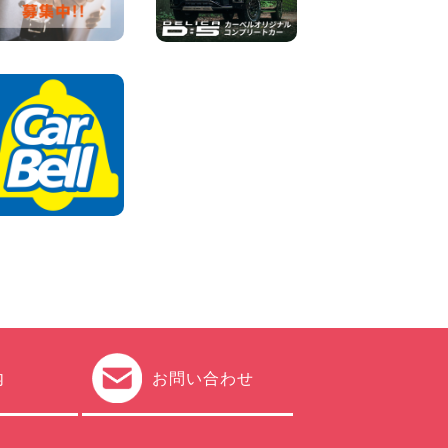
2026年08月04日
ちょっとそこまで。もっと気
軽に 埼玉県 西武秩父駅前店
100円レンタカー 西武秩父駅前
2026年08月03日
圧倒的な存在感!【トヨタ・メ
ガクルーザー】を体感できる
チャンスです! 千葉県 千葉北
店
100円レンタカー 千葉北
2026年08月03日
★五所川原の夏を100円レン
タカーで満喫しよう!★ 青森
県 五所川原店
100円レンタカー 五所川原
2026年08月01日
内
お問い合わせ