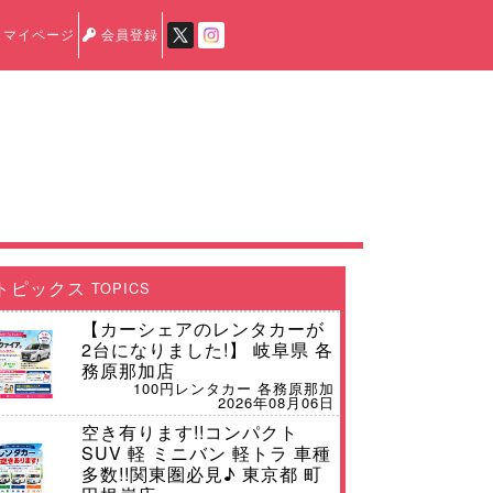
マイページ
会員登録
トピックス
TOPICS
【カーシェアのレンタカーが
2台になりました!】 岐阜県 各
務原那加店
100円レンタカー 各務原那加
2026年08月06日
空き有ります!!コンパクト
SUV 軽 ミニバン 軽トラ 車種
多数!!関東圏必見♪ 東京都 町