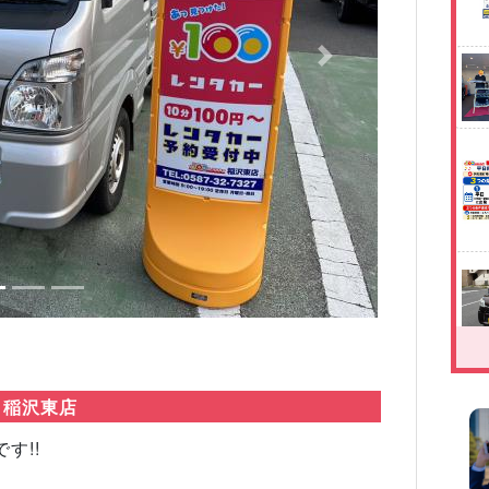
Next
 稲沢東店
す!!