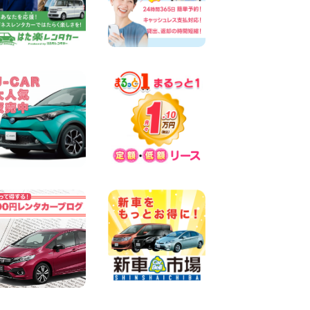
100円レンタカー 両津
2026年08月06日
佐渡空港店はお盆も休まず営
業中! 新潟県 佐渡空港店
100円レンタカー 佐渡空港
2026年08月06日
今週末空きあります☆ 大阪府
寝屋川太間東町店
100円レンタカー 寝屋川太間東町
2026年08月06日
☆ お盆特別乗り放題プラン
☆ 埼玉県 杉戸店
100円レンタカー 杉戸
2026年08月06日
今週末空きあります◎ カーシ
ェア 墨田文花店 東京都 墨田
文花店
100円レンタカー 墨田文花
2026年08月06日
当社在庫車紹介【軽トラ】ハ
イゼットトラック 神奈川県
横浜旭南本宿町店
100円レンタカー 横浜旭南本宿町
2026年08月06日