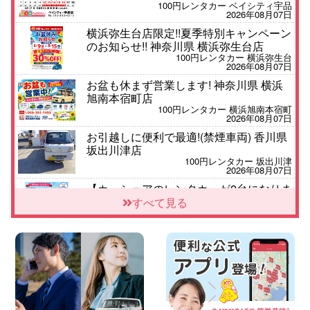
100円レンタカー ベイシティ宇品
2026年08月07日
横浜弥生台店限定!!夏季特別キャンペーン
のお知らせ!! 神奈川県 横浜弥生台店
100円レンタカー 横浜弥生台
2026年08月07日
お盆も休まず営業します! 神奈川県 横浜
旭南本宿町店
100円レンタカー 横浜旭南本宿町
2026年08月07日
お引越しに便利で最適!(禁煙車両) 香川県
坂出川津店
100円レンタカー 坂出川津
2026年08月07日
【カーシェアのレンタカーが2台になりま
した!】 岐阜県 各務原那加店
すべて見る
100円レンタカー 各務原那加
2026年08月06日
空き有ります!!コンパクトSUV 軽 ミニバ
ン 軽トラ 車種多数!!関東圏必見♪ 東京都
町田根岸店
100円レンタカー 町田根岸
2026年08月06日
スズキ ワゴンRスマイル 納車☆ 三重県