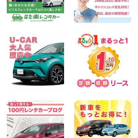
四日市インター店
100円レンタカー 四日市インター
2026年08月06日
三河安城店 8月限定!平日限定レンタカー
お得キャンペーン実施中です♪ 愛知県 三
河安城店
100円レンタカー 三河安城
2026年08月06日
体調崩してませんか?? 兵庫県 加古川店
100円レンタカー 加古川
2026年08月06日
【佐渡の夏はレンタカーで自由に!】 新潟
県 両津店
100円レンタカー 両津
2026年08月06日
佐渡空港店はお盆も休まず営業中! 新潟県
佐渡空港店
100円レンタカー 佐渡空港
2026年08月06日
今週末空きあります☆ 大阪府 寝屋川太間
東町店
100円レンタカー 寝屋川太間東町
2026年08月06日