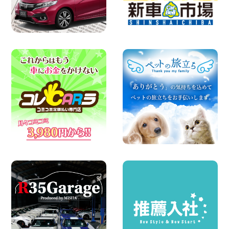
☆ お盆特別乗り放題プラン ☆ 埼玉県 杉
戸店
100円レンタカー 杉戸
2026年08月06日
ハイエースワゴンGL!!クルーズコントロ
ールが付いている〜!! 福島県 福島笹木野
店
100円レンタカー 福島笹木野
2026年08月05日
※※超格安日額5,800円※※荷物運びに最適
の軽バンのレンタカー!! 出雲ドーム前店
島根県 出雲ドーム前店
100円レンタカー 出雲ドーム前
2026年08月05日
人気のスペイドワゴン ライトブルーで登
場です! 東京都 羽田空港店
100円レンタカー 羽田空港
2026年08月04日
ちょっとそこまで。もっと気軽に 埼玉県
西武秩父駅前店
100円レンタカー 西武秩父駅前
2026年08月03日
圧倒的な存在感!【トヨタ・メガクルーザ
ー】を体感できるチャンスです! 千葉県