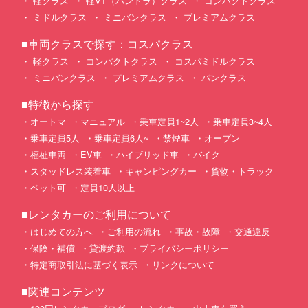
軽クラス
軽VT（バントラ）クラス
コンパクトクラス
ミドルクラス
ミニバンクラス
プレミアムクラス
■車両クラスで探す：コスパクラス
軽クラス
コンパクトクラス
コスパミドルクラス
ミニバンクラス
プレミアムクラス
バンクラス
■特徴から探す
オートマ
マニュアル
乗車定員1~2人
乗車定員3~4人
乗車定員5人
乗車定員6人~
禁煙車
オープン
福祉車両
EV車
ハイブリッド車
バイク
スタッドレス装着車
キャンピングカー
貨物・トラック
ペット可
定員10人以上
■レンタカーのご利用について
はじめての方へ
ご利用の流れ
事故・故障
交通違反
保険・補償
貸渡約款
プライバシーポリシー
特定商取引法に基づく表示
リンクについて
■関連コンテンツ